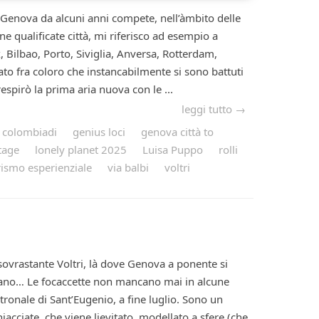
Genova da alcuni anni compete, nell’àmbito delle
ne qualificate città, mi riferisco ad esempio a
 Bilbao, Porto, Siviglia, Anversa, Rotterdam,
to fra coloro che instancabilmente si sono battuti
espirò la prima aria nuova con le ...
leggi tutto →
colombiadi
genius loci
genova città to
tage
lonely planet 2025
Luisa Puppo
rolli
rismo esperienziale
via balbi
voltri
ovrastante Voltri, là dove Genova a ponente si
zano… Le focaccette non mancano mai in alcune
tronale di Sant’Eugenio, a fine luglio. Sono un
hiacciate, che viene lievitato, modellato a sfere (che