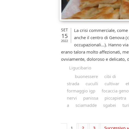
SET
La crisi commerciale, come 
15
anche il centro di Genova (c
2022
occupazionali…). Hanno via 
erano talora molto affezionati, me
ovviamente, doloroso e delicato, di
Ligucibario
buonessere
cibi di
strada
cuculli
cultivar
e
formaggio igp
focaccia gen
nervi
panissa
piccapietra
a
sciamadde
sgabei
tur
1
2
3
Successivo »