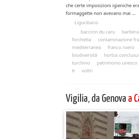
che certe imposizioni igieniche era
formaggette non avevano mai ...
Ligucibario
baccicin du caru
barbera
forchetta
contaminazione fra
mediterranea
franco roero
biodiversità
hortus conclusu
turchino
patrimonio unesco
6
voltri
Vigilia, da Genova
a 