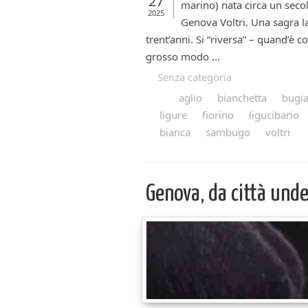
27
marino) nata circa un secol
2025
Genova Voltri. Una sagra l
trent’anni. Si “riversa” – quand’è
grosso modo ...
Senza categoria
aglio
bianchetta
bugi
ligure
fiorino
ligucibario
bianca
sambugo
voltri
Genova, da città und