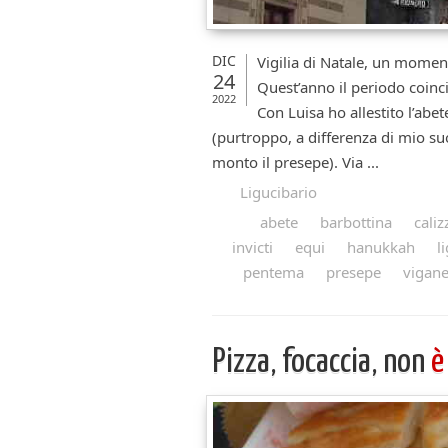
DIC
Vigilia di Natale, un moment
24
Quest’anno il periodo coinci
2022
Con Luisa ho allestito l’abe
(purtroppo, a differenza di mio su
monto il presepe). Via ...
Ligucibario
abete
barbottina
cali
invicti
equi
hanukkah
l
pentema
presepe
vigane
Pizza, focaccia, non
è