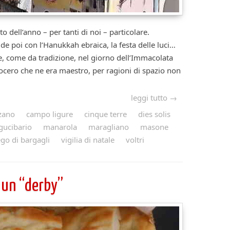
o dell’anno – per tanti di noi – particolare.
de poi con l’Hanukkah ebraica, la festa delle luci…
te, come da tradizione, nel giorno dell’Immacolata
ocero che ne era maestro, per ragioni di spazio non
leggi tutto →
zzano
campo ligure
cinque terre
dies solis
igucibario
manarola
maragliano
masone
go di bargagli
vigilia di natale
voltri
 un “derby”