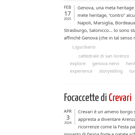
FEB
Genova, una meta heritage 
17
mete heritage, “contro” alcu
2025
Napoli, Marsiglia, Bordeaux,
Strasburgo, Salonicco… Io sono sta
affinché Genova (che in tal senso r
Ligucibario
cattedrale di san lorenzo
explore
genova nervi
heri
experience
storytelling
tu
Focaccette di
Crevari
APR
Crevari è un ameno borgo s
3
appresta a diventare Aren
2024
ricorrenze come la Festa pa
impasto di farina forte e patate sc