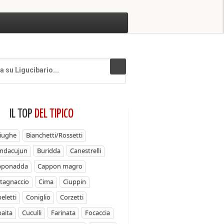
IL TOP
DEL TIPICO
iughe
Bianchetti/Rossetti
ndacujun
Buridda
Canestrelli
pponadda
Cappon magro
tagnaccio
Cima
Ciuppin
eletti
Coniglio
Corzetti
aita
Cuculli
Farinata
Focaccia