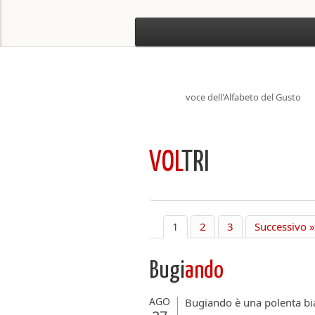
voce dell'Alfabeto del Gusto
VOL
TRI
1
2
3
Successivo »
Bugi
ando
AGO
Bugiando è una polenta bia