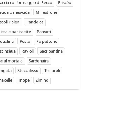
accia col formaggio di Recco
Friscêu
ciua o mes-ciùa
Minestrone
coli ripieni
Pandolce
issa e panissette
Pansoti
qualina
Pesto
Polpettone
scinsêua
Ravioli
Sacripantina
se al mortaio
Sardenaira
ongata
Stoccafisso
Testaroli
axelle
Trippe
Zimino