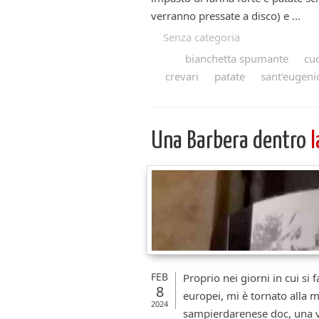
verranno pressate a disco) e ...
Senza categoria
bianchetta spumante
cuc
crevari
patate
sant'eugeni
Una Barbera dentro
l
FEB
Proprio nei giorni in cui si 
8
europei, mi è tornato alla 
2024
sampierdarenese doc, una vo