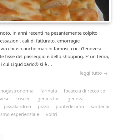
noto, in anni recenti ha pesantemente colpito
essazioni, cali di fatturato, emorragie
via chiuso anche marchi famosi, cui i Genovesi
te fisse del passeggio e dello shopping. E’ un tema,
 cui Ligucibario® si è ...
leggi tutto →
tnogastronomia
farinata
focaccia di recco col
ovese
frisceu
genius loci
genova
pissalandrea
pizza
pontedecimo
sardenair
ismo esperienziale
voltri