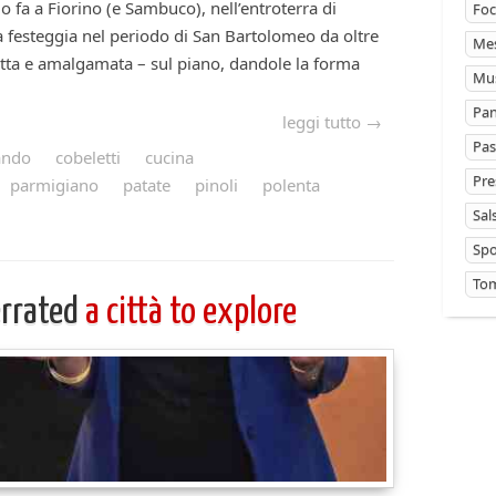
o fa a Fiorino (e Sambuco), nell’entroterra di
Foc
a festeggia nel periodo di San Bartolomeo da oltre
Mes
 cotta e amalgamata – sul piano, dandole la forma
Mus
Pan
leggi tutto →
Pas
ando
cobeletti
cucina
Pre
parmigiano
patate
pinoli
polenta
Sal
Sp
Tom
errated
a città to explore