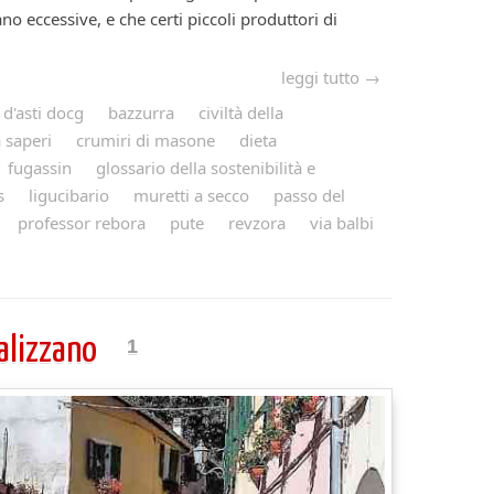
no eccessive, e che certi piccoli produttori di
leggi tutto →
 d'asti docg
bazzurra
civiltà della
 saperi
crumiri di masone
dieta
fugassin
glossario della sostenibilità e
s
ligucibario
muretti a secco
passo del
professor rebora
pute
revzora
via balbi
Calizzano
1