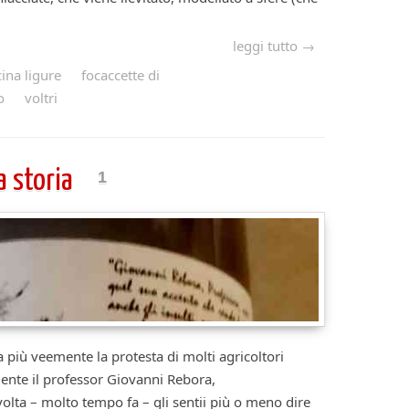
leggi tutto →
ina ligure
focaccette di
o
voltri
a storia
1
fa più veemente la protesta di molti agricoltori
mente il professor Giovanni Rebora,
lta – molto tempo fa – gli sentii più o meno dire