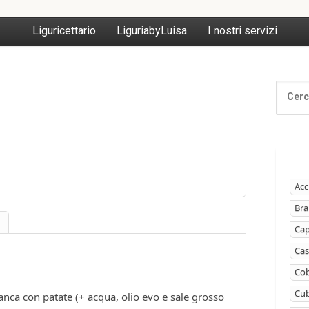
Liguricettario
LiguriabyLuisa
I nostri servizi
Acc
Bra
Ca
Cas
Cob
Cub
nca con patate (+ acqua, olio evo e sale grosso