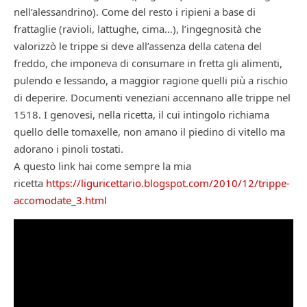
nell’alessandrino). Come del resto i ripieni a base di
frattaglie (ravioli, lattughe, cima…), l’ingegnosità che
valorizzò le trippe si deve all’assenza della catena del
freddo, che imponeva di consumare in fretta gli alimenti,
pulendo e lessando, a maggior ragione quelli più a rischio
di deperire. Documenti veneziani accennano alle trippe nel
1518. I genovesi, nella ricetta, il cui intingolo richiama
quello delle tomaxelle, non amano il piedino di vitello ma
adorano i pinoli tostati.
A questo link hai come sempre la mia
ricetta
https://liguricettario.blogspot.com/2010/12/trippe-
accomodate_3.html