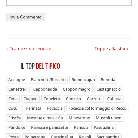
«
Tramezzino zeneize
Trippe alla sbira
»
IL TOP
DEL TIPICO
Acciughe
Bianchetti/Rossetti
Brandacujun
Buridda
Canestrelli
Capponadda
Cappon magro
Castagnaccio
Cima
Ciuppin
Cobeletti
Coniglio
Corzetti
Cubaita
Cuculli
Farinata
Focaccia
Focaccia col formaggio di Recco
Friscêu
Mesciua o mes-ciùa
Minestrone
Muscoli ripieni
Pandolce
Panissa e panissette
Pansoti
Pasqualina
Pesto
Polpettone
Prescinsêua
Ravioli
Sacripantina