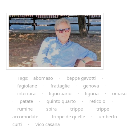
Tags:
abomaso
·
beppe gavotti
·
fagiolane
·
frattaglie
·
genova
·
interiora
·
ligucibario
·
liguria
·
omaso
·
patate
·
quinto quarto
·
reticolo
·
rumine
·
sbira
·
trippe
·
trippe
accomodate
·
trippe de quelle
·
umberto
curti
·
vico casana