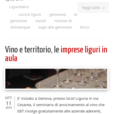
Ligucibario
leggi tutto →
cucina ligure
genovesa
la
genovese
ravioli
rossese di
dolceacqua
sugo alla genovese
tocco
Vino e territorio, le
imprese liguri in
aula
OTT
E’ iniziato a Genova, presso Iscot Liguria in via
11
Cesarea, il seminario di avvicinamento al vino che
2019
EBT rivolge gratuitamente alle aziende aderenti,