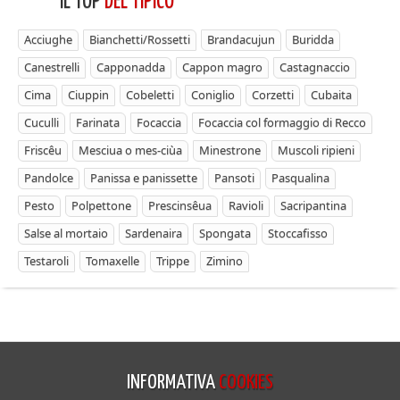
IL TOP
DEL TIPICO
Acciughe
Bianchetti/Rossetti
Brandacujun
Buridda
Canestrelli
Capponadda
Cappon magro
Castagnaccio
Cima
Ciuppin
Cobeletti
Coniglio
Corzetti
Cubaita
Cuculli
Farinata
Focaccia
Focaccia col formaggio di Recco
Friscêu
Mesciua o mes-ciùa
Minestrone
Muscoli ripieni
Pandolce
Panissa e panissette
Pansoti
Pasqualina
Pesto
Polpettone
Prescinsêua
Ravioli
Sacripantina
Salse al mortaio
Sardenaira
Spongata
Stoccafisso
Testaroli
Tomaxelle
Trippe
Zimino
INFORMATIVA
COOKIES