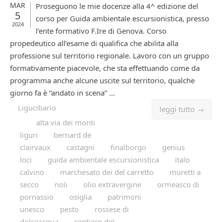
MAR
Proseguono le mie docenze alla 4^ edizione del
5
corso per Guida ambientale escursionistica, presso
2024
l’ente formativo F.Ire di Genova. Corso
propedeutico all’esame di qualifica che abilita alla
professione sul territorio regionale. Lavoro con un gruppo
formativamente piacevole, che sta effettuando come da
programma anche alcune uscite sul territorio, qualche
giorno fa è “andato in scena” ...
Ligucibario
leggi tutto →
alta via dei monti
liguri
bernard de
clairvaux
castagni
finalborgo
genius
loci
guida ambientale escursionistica
italo
calvino
marchesato dei del carretto
muretti a
secco
noli
olio extravergine
ormeasco di
pornassio
osiglia
patrimoni
unesco
pesto
rossese di
dolceacqua
sentiero del