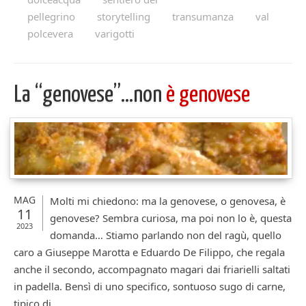
pellegrino
storytelling
transumanza
val
polcevera
varigotti
La “genovese”…non
è genovese
MAG
Molti mi chiedono: ma la genovese, o genovesa, è
11
genovese? Sembra curiosa, ma poi non lo è, questa
2023
domanda… Stiamo parlando non del ragù, quello
caro a Giuseppe Marotta e Eduardo De Filippo, che regala
anche il secondo, accompagnato magari dai friarielli saltati
in padella. Bensì di uno specifico, sontuoso sugo di carne,
tipico di ...