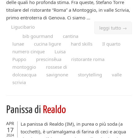
delle quali ho profonda stima. Fra queste, Stefano Torre
titolare del ristorante “Roma” a Montoggio, in valle Scrivia,
primo entroterra di Genova. Ci siamo ...
Ligucibario
leggi tutto →
bib gourmand
cantina
lunae
cucina ligure
hard skills
Il quarto
numero cinque
Luisa
Puppo
prescinsêua
ristorante roma
montoggio
rossese di
dolceacqua
savignone
storytelling
valle
scrivia
Panissa di
Realdo
APR
La panissa di Realdo (IM), in purea o più soda (a
17
tocchetti), è un’amalgama di farina di ceci e acqua
2024