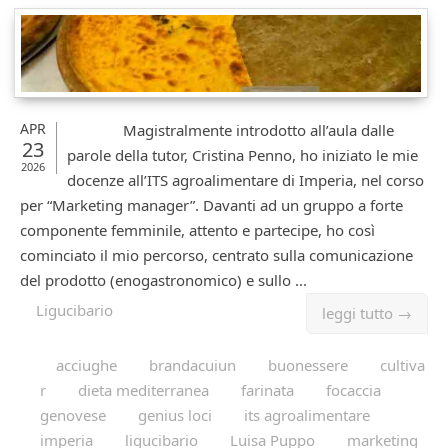
APR
Magistralmente introdotto all’aula dalle
23
parole della tutor, Cristina Penno, ho iniziato le mie
2026
docenze all’ITS agroalimentare di Imperia, nel corso
per “Marketing manager”. Davanti ad un gruppo a forte
componente femminile, attento e partecipe, ho così
cominciato il mio percorso, centrato sulla comunicazione
del prodotto (enogastronomico) e sullo ...
Ligucibario
leggi tutto →
acciughe
brandacuiun
buonessere
cultiva
r
dieta mediterranea
farinata
focaccia
genovese
genius loci
its agroalimentare
imperia
ligucibario
Luisa Puppo
marketing