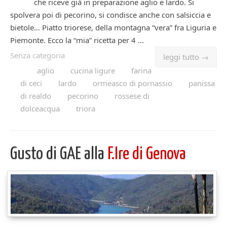
che riceve già in preparazione aglio e lardo. Si
spolvera poi di pecorino, si condisce anche con salsiccia e
bietole… Piatto triorese, della montagna “vera” fra Liguria e
Piemonte. Ecco la “mia” ricetta per 4 ...
Senza categoria
leggi tutto →
aglio
cucina ligure
farina
di ceci
lardo
ormeasco di pornassio
panissa
di realdo
pecorino
rossese di
dolceacqua
triora
Gusto di GAE alla
F.Ire di Genova