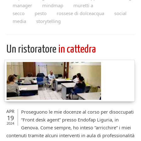
manager
mindmap
muretti a
secco
pesto
rossese di dolceacqua
social
media
storytelling
Un ristoratore
in cattedra
APR
Proseguono le mie docenze al corso per disoccupati
19
“Front desk agent” presso Endofap Liguria, in
2024
Genova. Come sempre, ho inteso “arricchire” i miei
contenuti tramite alcuni interventi in aula di professionalità