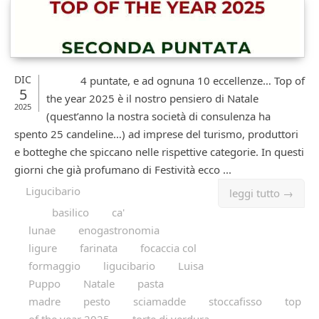
DIC
4 puntate, e ad ognuna 10 eccellenze… Top of
5
the year 2025 è il nostro pensiero di Natale
2025
(quest’anno la nostra società di consulenza ha
spento 25 candeline…) ad imprese del turismo, produttori
e botteghe che spiccano nelle rispettive categorie. In questi
giorni che già profumano di Festività ecco ...
Ligucibario
leggi tutto →
basilico
ca'
lunae
enogastronomia
ligure
farinata
focaccia col
formaggio
ligucibario
Luisa
Puppo
Natale
pasta
madre
pesto
sciamadde
stoccafisso
top