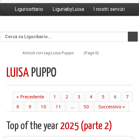
Liguricettario
LiguriabyLuisa
I nostri servizi
Articoli con tag:Luisa Puppo
(Page 6)
LUISA
PUPPO
« Precedente
1
2
3
4
5
6
7
8
9
10
11
…
50
Successivo »
Top of the year
2025 (parte 2)