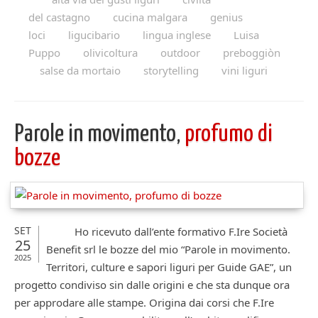
del castagno
cucina malgara
genius
loci
ligucibario
lingua inglese
Luisa
Puppo
olivicoltura
outdoor
preboggiòn
salse da mortaio
storytelling
vini liguri
Parole in movimento,
profumo di
bozze
SET
Ho ricevuto dall’ente formativo F.Ire Società
25
Benefit srl le bozze del mio “Parole in movimento.
2025
Territori, culture e sapori liguri per Guide GAE”, un
progetto condiviso sin dalle origini e che sta dunque ora
per approdare alle stampe. Origina dai corsi che F.Ire