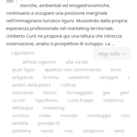
2025
storiche, ambientali ed enogastronomiche,
continuano a occupare una posizione marginale
nell’immaginario turistico ligure. Muovendo dalla propria
esperienza professionale nel marketing territoriale,
Umberto Curti ne propone qui una lettura che intreccia
osservazione, analisi e prospettive di sviluppo. La ...
Ligucibario
leggi tutto →
alfredo ogemini
alta via dei
gusti liguri
appetito vien camminando
birre
artigianali
bromia
canestrelli
castagne
c
astello della pietra
cultivar
autoctone
fieschi
formaggette
gae
geni
us loci
ligucibario
Luisa Puppo
madonna
dell'acqua
marketing
turistico
miele
minceto
montoggio
mos
tardella
presepe di
pentema
ravioli
rose
savignone
swot