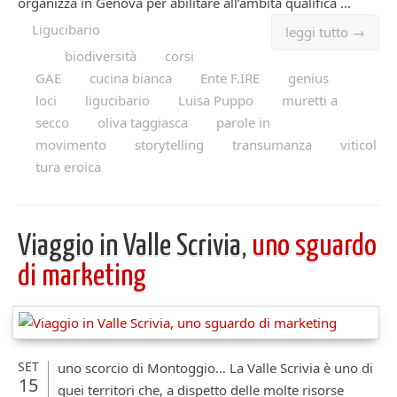
organizza in Genova per abilitare all’ambita qualifica ...
Ligucibario
leggi tutto →
biodiversità
corsi
GAE
cucina bianca
Ente F.IRE
genius
loci
ligucibario
Luisa Puppo
muretti a
secco
oliva taggiasca
parole in
movimento
storytelling
transumanza
viticol
tura eroica
Viaggio in Valle Scrivia,
uno sguardo
di marketing
SET
uno scorcio di Montoggio… La Valle Scrivia è uno di
15
quei territori che, a dispetto delle molte risorse