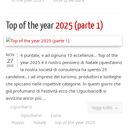
of the year 2025
torte di verdura
Top of the year
2025 (parte 1)
NOV
4 puntate, e ad ognuna 10 eccellenze… Top of the
27
year 2025 è il nostro pensiero di Natale (quest’anno
2025
la nostra società di consulenza ha spento 25
candeline…) ad imprese del turismo, produttori e botteghe
che spiccano nelle rispettive categorie. In questi giorni che
già profumano di Festività ecco che Ligucibario® si
avvicina ancor più ...
Ligucibario
leggi tutto →
ligucibario
Luisa
Puppo
Natale
top of the year 2025