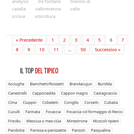
analysis
tre fontane
trenino di
casella
valbrevenna
valle
scrivia
viticoltura
« Precedente
1
2
3
4
5
6
7
8
9
10
11
…
50
Successivo »
IL TOP
DEL TIPICO
Acciughe
Bianchetti/Rossetti
Brandacujun
Buridda
Canestrelli
Capponadda
Cappon magro
Castagnaccio
Cima
Ciuppin
Cobeletti
Coniglio
Corzetti
Cubaita
Cuculli
Farinata
Focaccia
Focaccia col formaggio di Recco
Friscêu
Mesciua o mes-ciùa
Minestrone
Muscoli ripieni
Pandolce
Panissa e panissette
Pansoti
Pasqualina