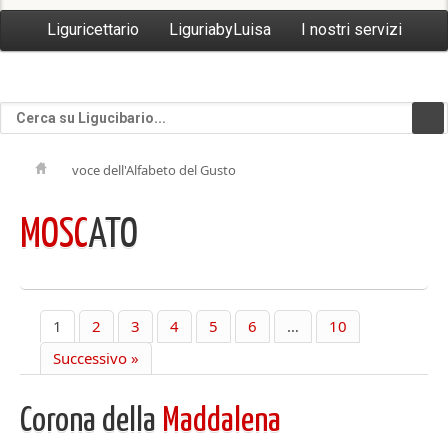
Liguricettario
LiguriabyLuisa
I nostri servizi
voce dell'Alfabeto del Gusto
MOSC
ATO
1
2
3
4
5
6
…
10
Successivo »
Corona della
Maddalena