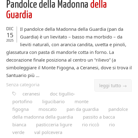
Pandolce della Madonna
della
Guardia
DIC
Il pandolce della Madonna della Guardia (pan da
15
Guardia) è un lievitato – basso ma morbido – da
2025
lieviti naturali, con arancia candita, uvetta e pinoli,
glassatura con pasta di mandorle cotta in forno. La
decorazione finale posiziona al centro un “rilievo” (a
simboleggiare il Monte Figogna, a Ceranesi, dove si trova il
Santuario più ...
Senza categoria
leggi tutto →
ceranesi
doc tigullio-
portofino
ligucibario
monte
figogna
moscato
pan da guardia
pandolce
della madonna della guardia
passito a bacca
bianca
pasticceria ligure
rio riccò
rio
verde
val polcevera