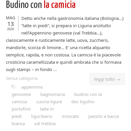
Budino con
la camicia
MAG
Detto anche nella gastronomia italiana (Bologna…)
13
“latte in piedi”, si prepara in Liguria anzitutto
2026
nell’Appennino genovese (val Trebbia…),
classicamente e rusticamente latte, uova, zucchero,
mandorle, scorza di limone… E’ una ricetta alquanto
semplice, rapida, e non costosa. La camicia è la piacevole
crosticina caramellizzata e quindi ambrata che si formava
sugli stampi – in fondo ...
Senza categoria
leggi tutto →
appennino
genovese
bagnomaria
budino con la
camicia
cucina ligure
doc tigullio-
portofino
latte in
piedi
ligucibario
moscato
passito a bacca
bianca
val trebbia