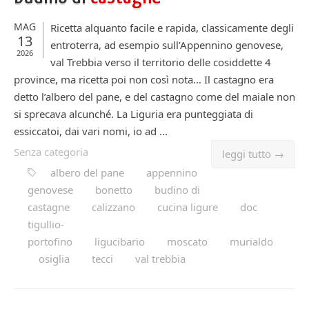
MAG
Ricetta alquanto facile e rapida, classicamente degli
13
entroterra, ad esempio sull’Appennino genovese,
2026
val Trebbia verso il territorio delle cosiddette 4
province, ma ricetta poi non così nota… Il castagno era
detto l’albero del pane, e del castagno come del maiale non
si sprecava alcunché. La Liguria era punteggiata di
essiccatoi, dai vari nomi, io ad ...
Senza categoria
leggi tutto →
albero del pane
appennino
genovese
bonetto
budino di
castagne
calizzano
cucina ligure
doc
tigullio-
portofino
ligucibario
moscato
murialdo
osiglia
tecci
val trebbia