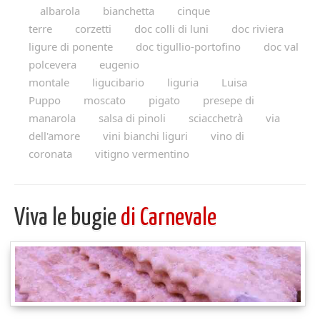
albarola
bianchetta
cinque
terre
corzetti
doc colli di luni
doc riviera
ligure di ponente
doc tigullio-portofino
doc val
polcevera
eugenio
montale
ligucibario
liguria
Luisa
Puppo
moscato
pigato
presepe di
manarola
salsa di pinoli
sciacchetrà
via
dell'amore
vini bianchi liguri
vino di
coronata
vitigno vermentino
Viva le bugie
di Carnevale