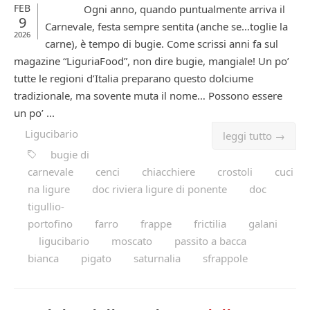
FEB
Ogni anno, quando puntualmente arriva il
9
Carnevale, festa sempre sentita (anche se…toglie la
2026
carne), è tempo di bugie. Come scrissi anni fa sul
magazine “LiguriaFood”, non dire bugie, mangiale! Un po’
tutte le regioni d’Italia preparano questo dolciume
tradizionale, ma sovente muta il nome… Possono essere
un po’ ...
Ligucibario
leggi tutto →
bugie di
carnevale
cenci
chiacchiere
crostoli
cuci
na ligure
doc riviera ligure di ponente
doc
tigullio-
portofino
farro
frappe
frictilia
galani
ligucibario
moscato
passito a bacca
bianca
pigato
saturnalia
sfrappole