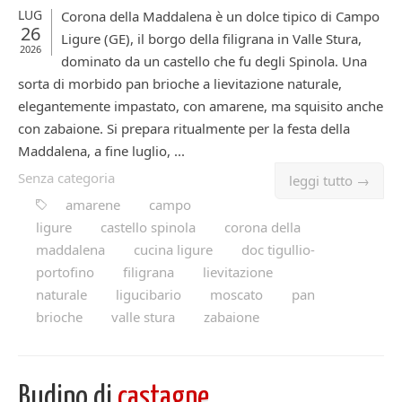
LUG
Corona della Maddalena è un dolce tipico di Campo
26
Ligure (GE), il borgo della filigrana in Valle Stura,
2026
dominato da un castello che fu degli Spinola. Una
sorta di morbido pan brioche a lievitazione naturale,
elegantemente impastato, con amarene, ma squisito anche
con zabaione. Si prepara ritualmente per la festa della
Maddalena, a fine luglio, ...
Senza categoria
leggi tutto →
amarene
campo
ligure
castello spinola
corona della
maddalena
cucina ligure
doc tigullio-
portofino
filigrana
lievitazione
naturale
ligucibario
moscato
pan
brioche
valle stura
zabaione
Budino di
castagne