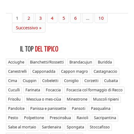
1
2
3
4
5
6
…
10
Successivo »
IL TOP
DEL TIPICO
Acciughe
Bianchetti/Rossetti
Brandacujun
Buridda
Canestrelli
Capponadda
Cappon magro
Castagnaccio
Cima
Ciuppin
Cobeletti
Coniglio
Corzetti
Cubaita
Cuculli
Farinata
Focaccia
Focaccia col formaggio di Recco
Friscêu
Mesciua o mes-ciùa
Minestrone
Muscoli ripieni
Pandolce
Panissa e panissette
Pansoti
Pasqualina
Pesto
Polpettone
Prescinsêua
Ravioli
Sacripantina
Salse al mortaio
Sardenaira
Spongata
Stoccafisso