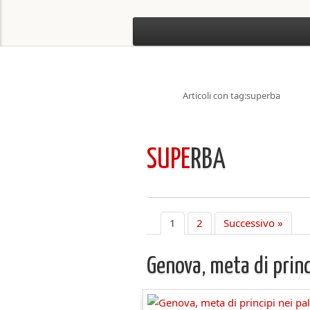
Articoli con tag:superba
SUPE
RBA
1
2
Successivo »
Genova, meta di prin