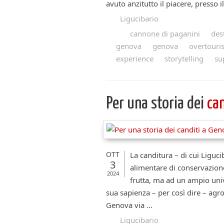
avuto anzitutto il piacere, presso il
Ligucibario
cannone di paganini
des
genova
genova
overtouri
experience
storytelling
su
Per una storia dei
ca
OTT
La canditura – di cui Liguci
3
alimentare di conservazione
2024
frutta, ma ad un ampio uni
sua sapienza – per così dire – agr
Genova via ...
Ligucibario