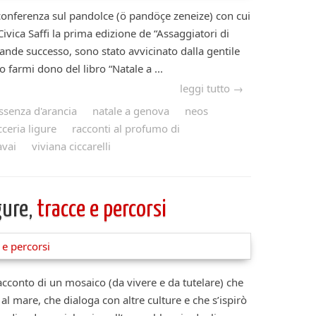
enza sul pandolce (ö pandöçe zeneize) con cui
Civica Saffi la prima edizione de “Assaggiatori di
ande successo, sono stato avvicinato dalla gentile
so farmi dono del libro “Natale a ...
leggi tutto →
ssenza d'arancia
natale a genova
neos
cceria ligure
racconti al profumo di
àvai
viviana ciccarelli
gure,
tracce e percorsi
racconto di un mosaico (da vivere e da tutelare) che
 al mare, che dialoga con altre culture e che s’ispirò