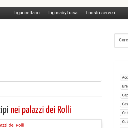
Liguricettario
LiguriabyLuisa
I nostri servizi
Acc
Bra
Ca
Cas
cipi
nei palazzi dei Rolli
Cob
Cub