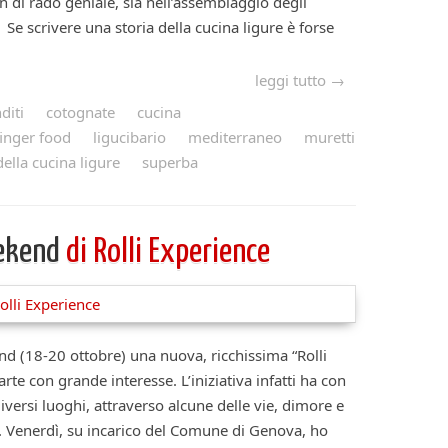
n di rado geniale, sia nell’assemblaggio degli
o. Se scrivere una storia della cucina ligure è forse
leggi tutto →
diti
cotognate
cucina
finger food
ligucibario
mediterraneo
muretti
della cucina ligure
superba
eekend
di Rolli Experience
nd (18-20 ottobre) una nuova, ricchissima “Rolli
rte con grande interesse. L’iniziativa infatti ha con
iversi luoghi, attraverso alcune delle vie, dimore e
i. Venerdì, su incarico del Comune di Genova, ho