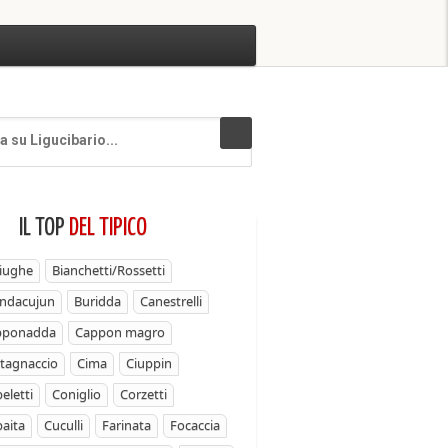
IL TOP
DEL TIPICO
iughe
Bianchetti/Rossetti
ndacujun
Buridda
Canestrelli
pponadda
Cappon magro
tagnaccio
Cima
Ciuppin
eletti
Coniglio
Corzetti
aita
Cuculli
Farinata
Focaccia