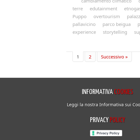
cambiamento climatico
terre
edutainment
etnoga
Puppo
overtourism
palaz
pallavicino
parco beigua
p
experience
storytelling
su
1
2
Successivo »
INFORMATIVA
COOKIES
Leggi la nostra Informativa sui Coo
PRIVACY
POLICY