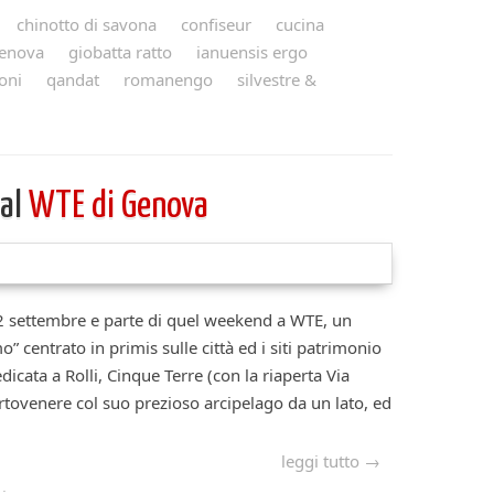
chinotto di savona
confiseur
cucina
enova
giobatta ratto
ianuensis ergo
oni
qandat
romanengo
silvestre &
 al
WTE di Genova
 settembre e parte di quel weekend a WTE, un
” centrato in primis sulle città ed i siti patrimonio
icata a Rolli, Cinque Terre (con la riaperta Via
rtovenere col suo prezioso arcipelago da un lato, ed
leggi tutto →