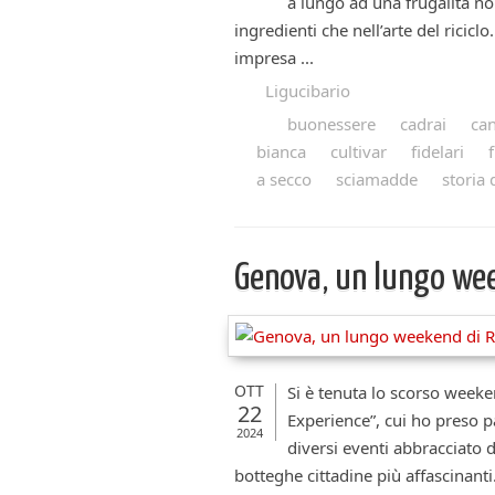
a lungo ad una frugalità no
ingredienti che nell’arte del ricicl
impresa ...
Ligucibario
buonessere
cadrai
can
bianca
cultivar
fidelari
a secco
sciamadde
storia 
Genova, un lungo w
OTT
Si è tenuta lo scorso weeke
22
Experience”, cui ho preso pa
2024
diversi eventi abbracciato d
botteghe cittadine più affascinant