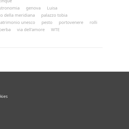
cinque
stronomia
genova
Luisa
zo della meridiana
palazzo tobia
atrimonio unesco
pesto
portovenere
rolli
perba
via dell'amore
WTE
kies