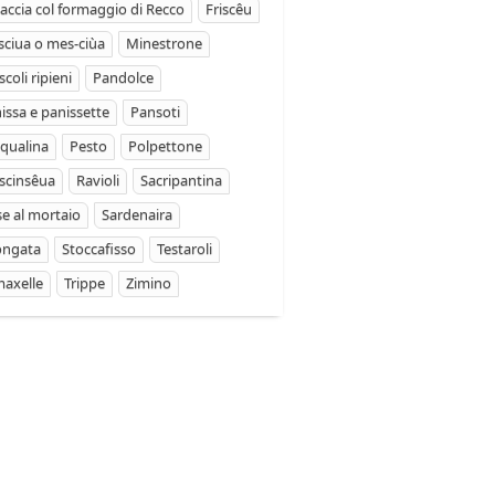
accia col formaggio di Recco
Friscêu
ciua o mes-ciùa
Minestrone
coli ripieni
Pandolce
issa e panissette
Pansoti
qualina
Pesto
Polpettone
scinsêua
Ravioli
Sacripantina
se al mortaio
Sardenaira
ongata
Stoccafisso
Testaroli
axelle
Trippe
Zimino