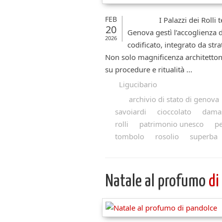
FEB
I Palazzi dei Rolli testi
20
Genova gestì l’accoglienza 
2026
codificato, integrato da str
Non solo magnificenza architetton
su procedure e ritualità ...
Ligucibario
archivio di stato di genova
savoiardi
cioccolato
dama
rolli
patrimonio unesco
pe
tombolo
rosolio
superba
Natale al profumo
di