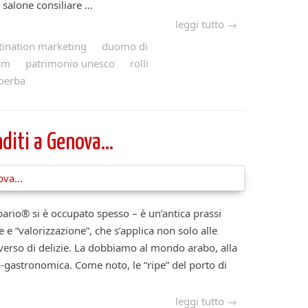
 salone consiliare ...
leggi tutto →
tination marketing
duomo di
sm
patrimonio unesco
rolli
perba
nditi a Genova…
bario® si è occupato spesso – è un’antica prassi
 e “valorizzazione”, che s’applica non solo alle
verso di delizie. La dobbiamo al mondo arabo, alla
o-gastronomica. Come noto, le “ripe” del porto di
leggi tutto →