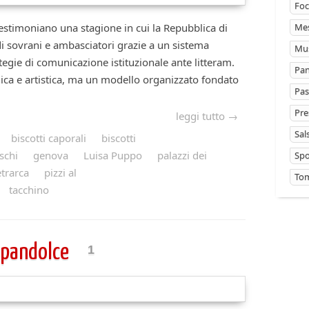
Foc
moniano una stagione in cui la Repubblica di
Mes
di sovrani e ambasciatori grazie a un sistema
Mus
ategie di comunicazione istituzionale ante litteram.
Pan
ica e artistica, ma un modello organizzato fondato
Pas
Pre
leggi tutto →
Sal
biscotti caporali
biscotti
schi
genova
Luisa Puppo
palazzi dei
Sp
trarca
pizzi al
Tom
tacchino
 pandolce
1