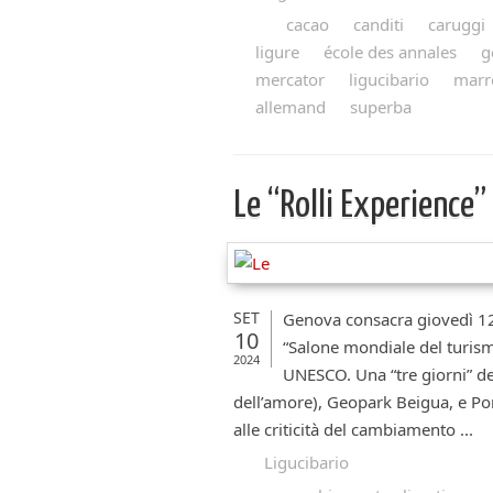
cacao
canditi
caruggi
ligure
école des annales
g
mercator
ligucibario
marr
allemand
superba
Le “Rolli Experience”
SET
Genova consacra giovedì 12
10
“Salone mondiale del turismo
2024
UNESCO. Una “tre giorni” ded
dell’amore), Geopark Beigua, e Po
alle criticità del cambiamento ...
Ligucibario