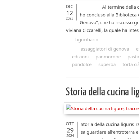
DIC
Al termine della confer
12
ho concluso alla Biblioteca 
2025
Genova”, che ha riscosso gr
Viviana Ciccarelli, la quale ha inte
Ligucibario
assaggiatori di genova
e
edizioni
panmorone
pasti
pandolce
superba
torta ci
Storia della cucina li
OTT
Storia della cucina ligure: 
29
sa guardare all’entroterra e
2024