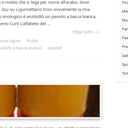
a e miele) che si lega per nome all’arabo, dove
Foc
 Qui su Liguricettario trovi ovviamente la mia
Mes
nto enologico è anzitutto un passito a bacca bianca,
Mus
to Curti L’alfabeto del ...
Pan
leggi tutto →
Pas
cina ligure
frutta
Pre
assito a bacca bianca
qubbat
Sal
Sp
Tom