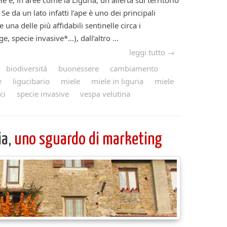
n aree come la Liguria, un allerta sul territorio
Se da un lato infatti l’ape è uno dei principali
 una delle più affidabili sentinelle circa i
, specie invasive*…), dall’altro ...
leggi tutto →
biodiversità
buonessere
cambiamento
e
ligucibario
miele
miele in liguria
miele
ci
specie invasive
vespa velutina
ia,
uno sguardo di marketing