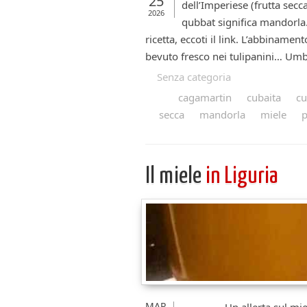
25
dell’Imperiese (frutta secc
2026
qubbat significa mandorla.
ricetta, eccoti il link. L’abbiname
bevuto fresco nei tulipanini… Umber
Senza categoria
cagamartin
cubaita
cu
secca
mandorla
miele
p
Il miele
in Liguria
MAR