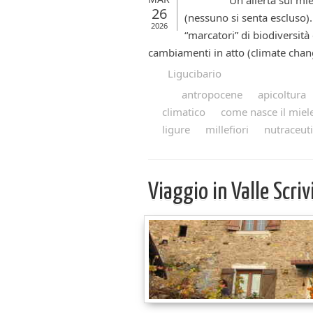
Un allerta sul miele è, i
26
(nessuno si senta escluso). 
2026
“marcatori” di biodiversità e
cambiamenti in atto (climate change
Ligucibario
antropocene
apicoltura
climatico
come nasce il miel
ligure
millefiori
nutraceuti
Viaggio in Valle Scriv