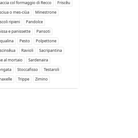
accia col formaggio di Recco
Friscêu
ciua o mes-ciùa
Minestrone
coli ripieni
Pandolce
issa e panissette
Pansoti
qualina
Pesto
Polpettone
scinsêua
Ravioli
Sacripantina
se al mortaio
Sardenaira
ongata
Stoccafisso
Testaroli
axelle
Trippe
Zimino