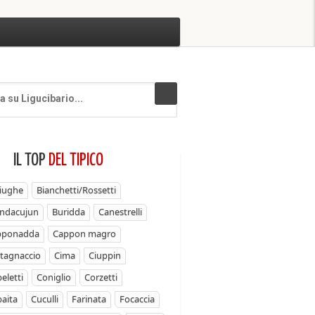
IL TOP
DEL TIPICO
iughe
Bianchetti/Rossetti
ndacujun
Buridda
Canestrelli
pponadda
Cappon magro
tagnaccio
Cima
Ciuppin
eletti
Coniglio
Corzetti
aita
Cuculli
Farinata
Focaccia