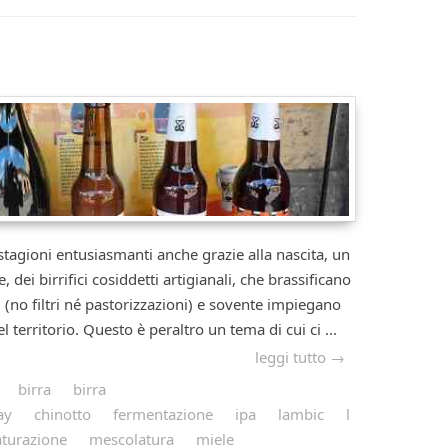
ioni entusiasmanti anche grazie alla nascita, un
e, dei birrifici cosiddetti artigianali, che brassificano
i (no filtri né pastorizzazioni) e sovente impiegano
l territorio. Questo è peraltro un tema di cui ci ...
leggi tutto →
birra
birra
ay
chinotto
fermentazione
ipa
lambic
l
turazione
mescolatura
miele