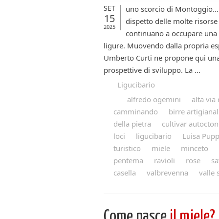
SET
uno scorcio di Montoggio… La
15
dispetto delle molte risors
2025
continuano a occupare una 
ligure. Muovendo dalla propria esp
Umberto Curti ne propone qui una l
prospettive di sviluppo. La ...
Ligucibario
alfredo ogemini
alta via 
camminando
birre artigianal
della pietra
cultivar autocto
loci
ligucibario
Luisa Pup
turistico
miele
minceto
pentema
ravioli
rose
sa
casella
valbrevenna
valle 
Come nasce
il miele?