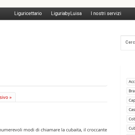
Liguricettario
LiguriabyLuisa
I nostri servizi
Acc
Bra
sivo »
Ca
Cas
Cob
Cub
umerevoli modi di chiamare la cubaita, il croccante