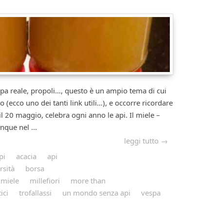
ale, propoli…, questo è un ampio tema di cui
 (ecco uno dei tanti link utili…), e occorre ricordare
il 20 maggio, celebra ogni anno le api. Il miele –
que nel ...
leggi tutto →
pi
acacia
api
rsità
borsa
miele
millefiori
more than
ici
trofallassi
un mondo senza api
vespa