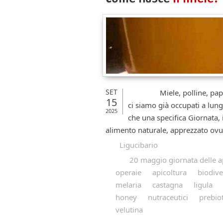
SET
Miele, polline, pappa re
15
ci siamo già occupati a lungo
2025
che una specifica Giornata, 
alimento naturale, apprezzato ovun
Ligucibario
20 maggio giornata delle a
operaie
apicoltura
biodive
melaria
castagna
ligula
honey
nutraceutici
prebiot
velutina