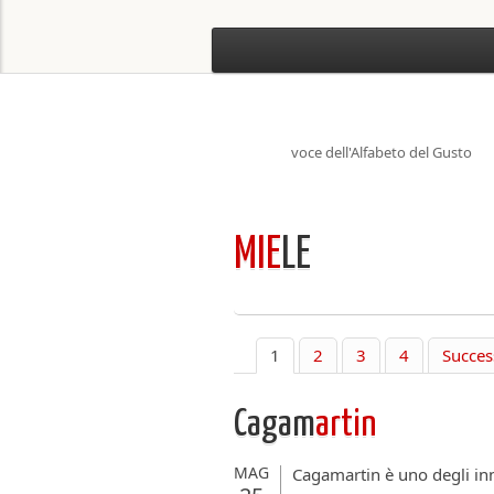
voce dell'Alfabeto del Gusto
MIE
LE
1
2
3
4
Succes
Cagam
artin
MAG
Cagamartin è uno degli inn