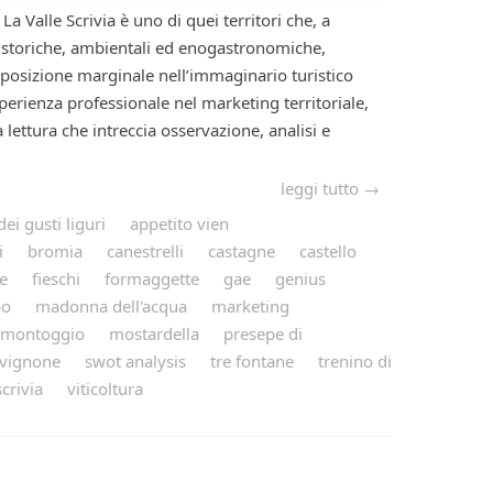
 Valle Scrivia è uno di quei territori che, a
e storiche, ambientali ed enogastronomiche,
posizione marginale nell’immaginario turistico
erienza professionale nel marketing territoriale,
ettura che intreccia osservazione, analisi e
leggi tutto →
dei gusti liguri
appetito vien
i
bromia
canestrelli
castagne
castello
ne
fieschi
formaggette
gae
genius
po
madonna dell'acqua
marketing
montoggio
mostardella
presepe di
vignone
swot analysis
tre fontane
trenino di
scrivia
viticoltura