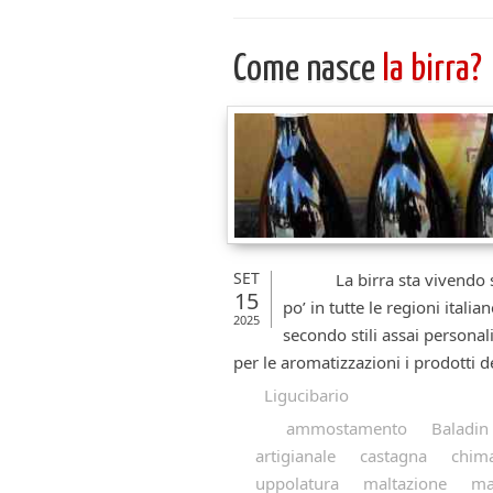
Come nasce
la birra?
SET
La birra sta vivendo stag
15
po’ in tutte le regioni italian
2025
secondo stili assai personal
per le aromatizzazioni i prodotti de
Ligucibario
ammostamento
Baladin
artigianale
castagna
chim
uppolatura
maltazione
ma