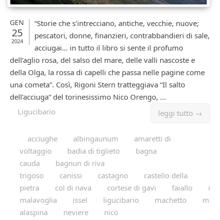
GEN
“Storie che s’intrecciano, antiche, vecchie, nuove;
25
pescatori, donne, finanzieri, contrabbandieri di sale,
2024
acciugai… in tutto il libro si sente il profumo
dell’aglio rosa, del salso del mare, delle valli nascoste e
della Olga, la rossa di capelli che passa nelle pagine come
una cometa”. Così, Rigoni Stern tratteggiava “Il salto
dell’acciuga” del torinesissimo Nico Orengo, ...
Ligucibario
leggi tutto →
acciughe
albingaunum
amaretti di
voltaggio
badia di tiglieto
bagna
cauda
bagnun di riva
trigoso
canissi
castagno
castello della
pietra
col di nava
cortese di gavi
faiallo
i
malavoglia
issel
ligucibario
machetto
m
alaspina
neviere
nico