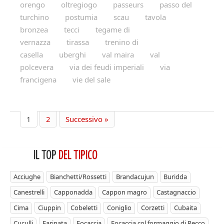
orengo
oltregiogo
passeurs
passo del
turchino
postumia
scau
tavola
bronzea
tecci
tegame di
vernazza
tirassa
trenino di
casella
uberghi
val maira
val
polcevera
via dei feudi imperiali
via
francigena
vie del sale
1
2
Successivo »
IL TOP
DEL TIPICO
Acciughe
Bianchetti/Rossetti
Brandacujun
Buridda
Canestrelli
Capponadda
Cappon magro
Castagnaccio
Cima
Ciuppin
Cobeletti
Coniglio
Corzetti
Cubaita
Cuculli
Farinata
Focaccia
Focaccia col formaggio di Recco