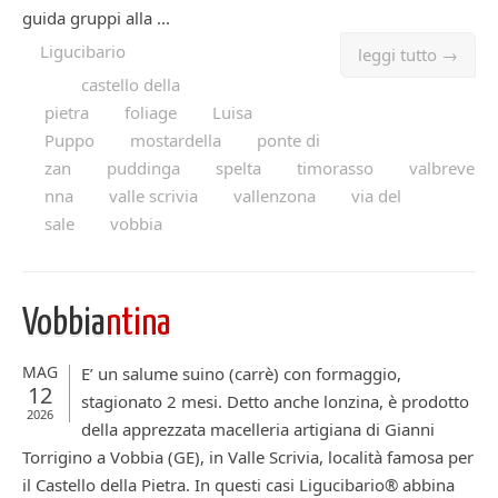
guida gruppi alla ...
Ligucibario
leggi tutto →
castello della
pietra
foliage
Luisa
Puppo
mostardella
ponte di
zan
puddinga
spelta
timorasso
valbreve
nna
valle scrivia
vallenzona
via del
sale
vobbia
Vobbia
ntina
MAG
E’ un salume suino (carrè) con formaggio,
12
stagionato 2 mesi. Detto anche lonzina, è prodotto
2026
della apprezzata macelleria artigiana di Gianni
Torrigino a Vobbia (GE), in Valle Scrivia, località famosa per
il Castello della Pietra. In questi casi Ligucibario® abbina