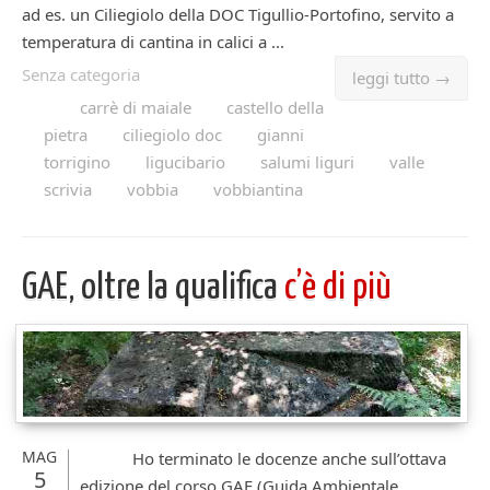
ad es. un Ciliegiolo della DOC Tigullio-Portofino, servito a
temperatura di cantina in calici a ...
Senza categoria
leggi tutto →
carrè di maiale
castello della
pietra
ciliegiolo doc
gianni
torrigino
ligucibario
salumi liguri
valle
scrivia
vobbia
vobbiantina
GAE, oltre la qualifica
c’è di più
MAG
Ho terminato le docenze anche sull’ottava
5
edizione del corso GAE (Guida Ambientale