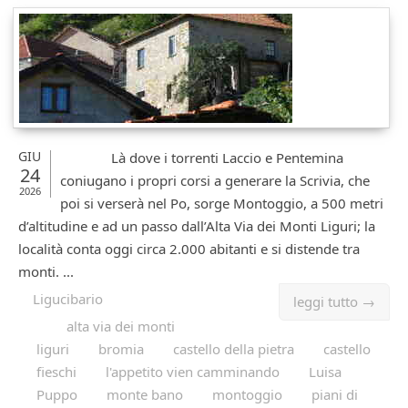
GIU
Là dove i torrenti Laccio e Pentemina
24
coniugano i propri corsi a generare la Scrivia, che
2026
poi si verserà nel Po, sorge Montoggio, a 500 metri
d’altitudine e ad un passo dall’Alta Via dei Monti Liguri; la
località conta oggi circa 2.000 abitanti e si distende tra
monti. ...
Ligucibario
leggi tutto →
alta via dei monti
liguri
bromia
castello della pietra
castello
fieschi
l'appetito vien camminando
Luisa
Puppo
monte bano
montoggio
piani di