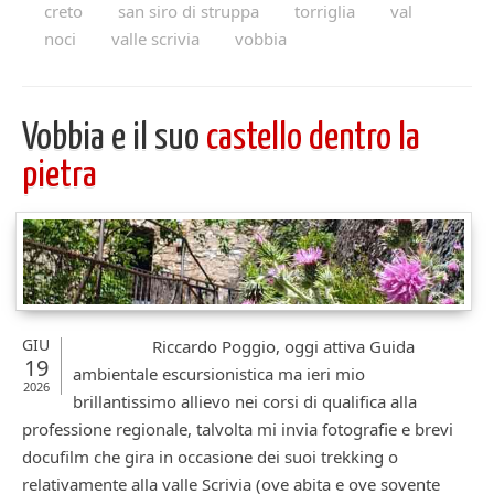
creto
san siro di struppa
torriglia
val
noci
valle scrivia
vobbia
Vobbia e il suo
castello dentro la
pietra
GIU
Riccardo Poggio, oggi attiva Guida
19
ambientale escursionistica ma ieri mio
2026
brillantissimo allievo nei corsi di qualifica alla
professione regionale, talvolta mi invia fotografie e brevi
docufilm che gira in occasione dei suoi trekking o
relativamente alla valle Scrivia (ove abita e ove sovente