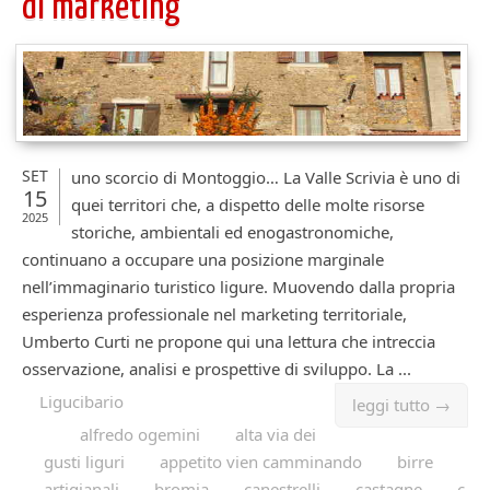
di marketing
SET
uno scorcio di Montoggio… La Valle Scrivia è uno di
15
quei territori che, a dispetto delle molte risorse
2025
storiche, ambientali ed enogastronomiche,
continuano a occupare una posizione marginale
nell’immaginario turistico ligure. Muovendo dalla propria
esperienza professionale nel marketing territoriale,
Umberto Curti ne propone qui una lettura che intreccia
osservazione, analisi e prospettive di sviluppo. La ...
Ligucibario
leggi tutto →
alfredo ogemini
alta via dei
gusti liguri
appetito vien camminando
birre
artigianali
bromia
canestrelli
castagne
c