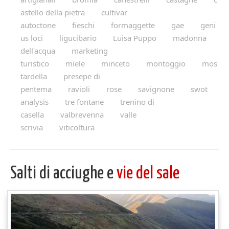
astello della pietra
cultivar
autoctone
fieschi
formaggette
gae
geni
us loci
ligucibario
Luisa Puppo
madonna
dell'acqua
marketing
turistico
miele
minceto
montoggio
mos
tardella
presepe di
pentema
ravioli
rose
savignone
swot
analysis
tre fontane
trenino di
casella
valbrevenna
valle
scrivia
viticoltura
Salti di acciughe e
vie del sale