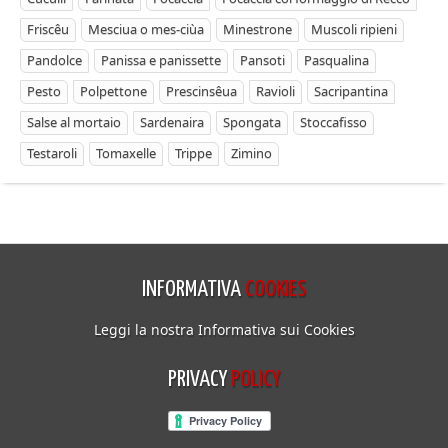
Friscêu
Mesciua o mes-ciùa
Minestrone
Muscoli ripieni
Pandolce
Panissa e panissette
Pansoti
Pasqualina
Pesto
Polpettone
Prescinsêua
Ravioli
Sacripantina
Salse al mortaio
Sardenaira
Spongata
Stoccafisso
Testaroli
Tomaxelle
Trippe
Zimino
INFORMATIVA
COOKIES
Leggi la nostra Informativa sui Cookies
PRIVACY
POLICY