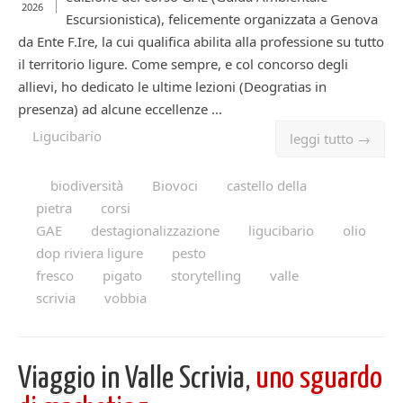
2026
Escursionistica), felicemente organizzata a Genova
da Ente F.Ire, la cui qualifica abilita alla professione su tutto
il territorio ligure. Come sempre, e col concorso degli
allievi, ho dedicato le ultime lezioni (Deogratias in
presenza) ad alcune eccellenze ...
Ligucibario
leggi tutto →
biodiversità
Biovoci
castello della
pietra
corsi
GAE
destagionalizzazione
ligucibario
olio
dop riviera ligure
pesto
fresco
pigato
storytelling
valle
scrivia
vobbia
Viaggio in Valle Scrivia,
uno sguardo