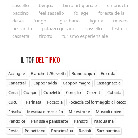
sassello
beigua
birra artigianale
emanuela
baccino
feel sassello
foliage
foresta della
deiva
funghi
ligucibario
liguria
museo
perrando
palazzo gervino
sassello
testa in
cassetta
tirotto
turismo esperienziale
IL TOP
DEL TIPICO
Acciughe
Bianchetti/Rossetti
Brandacujun
Buridda
Canestrelli
Capponadda
Cappon magro
Castagnaccio
Cima
Ciuppin
Cobeletti
Coniglio
Corzetti
Cubaita
Cuculli
Farinata
Focaccia
Focaccia col formaggio di Recco
Friscêu
Mesciua o mes-ciùa
Minestrone
Muscoli ripieni
Pandolce
Panissa e panissette
Pansoti
Pasqualina
Pesto
Polpettone
Prescinsêua
Ravioli
Sacripantina