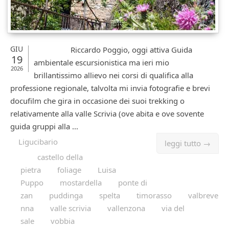
GIU
Riccardo Poggio, oggi attiva Guida
19
ambientale escursionistica ma ieri mio
2026
brillantissimo allievo nei corsi di qualifica alla
professione regionale, talvolta mi invia fotografie e brevi
docufilm che gira in occasione dei suoi trekking o
relativamente alla valle Scrivia (ove abita e ove sovente
guida gruppi alla ...
Ligucibario
leggi tutto →
castello della
pietra
foliage
Luisa
Puppo
mostardella
ponte di
zan
puddinga
spelta
timorasso
valbreve
nna
valle scrivia
vallenzona
via del
sale
vobbia