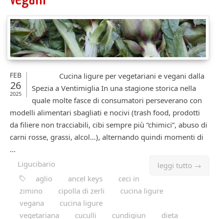
FEB
Cucina ligure per vegetariani e vegani dalla
26
Spezia a Ventimiglia In una stagione storica nella
2025
quale molte fasce di consumatori perseverano con
modelli alimentari sbagliati e nocivi (trash food, prodotti
da filiere non tracciabili, cibi sempre più “chimici”, abuso di
carni rosse, grassi, alcol…), alternando quindi momenti di
...
Ligucibario
leggi tutto →
aglio
ancel keys
ceci in
zimino
cipolla di zerli
cucina ligure
vegana
cucina ligure
vegetariana
cuculli
cundigiun
dieta