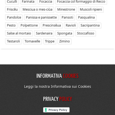
Cuculli
Farinata
Focaccia
Focaccia col formaggio di Recco
Friscêu
Mesciua o mes-ciùa
Minestrone
Muscoli ripieni
Pandolce
Panissa e panissette
Pansoti
Pasqualina
Pesto
Polpettone
Prescinsêua
Ravioli
Sacripantina
Salse al mortaio
Sardenaira
Spongata
Stoccafisso
Testaroli
Tomaxelle
Trippe
Zimino
INFORMATIVA
COOKIES
Leggi la nostra Informativa sui Cookies
PRIVACY
POLICY