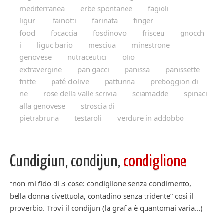
mediterranea
erbe spontanee
fagioli
liguri
fainotti
farinata
finger
food
focaccia
fosdinovo
frisceu
gnocch
i
ligucibario
mesciua
minestrone
genovese
nutraceutici
olio
extravergine
panigacci
panissa
panissette
fritte
paté d'olive
pattunna
preboggion di
ne
rose della valle scrivia
sciamadde
spinaci
alla genovese
stroscia di
pietrabruna
testaroli
verdure in addobbo
Cundigiun, condijun,
condiglione
“non mi fido di 3 cose: condiglione senza condimento,
bella donna civettuola, contadino senza tridente” così il
proverbio. Trovi il condijun (la grafia è quantomai varia…)