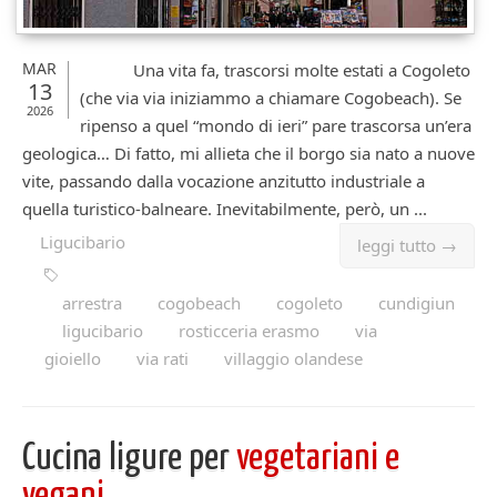
MAR
Una vita fa, trascorsi molte estati a Cogoleto
13
(che via via iniziammo a chiamare Cogobeach). Se
2026
ripenso a quel “mondo di ieri” pare trascorsa un’era
geologica… Di fatto, mi allieta che il borgo sia nato a nuove
vite, passando dalla vocazione anzitutto industriale a
quella turistico-balneare. Inevitabilmente, però, un ...
Ligucibario
leggi tutto →
arrestra
cogobeach
cogoleto
cundigiun
ligucibario
rosticceria erasmo
via
gioiello
via rati
villaggio olandese
Cucina ligure per
vegetariani e
vegani