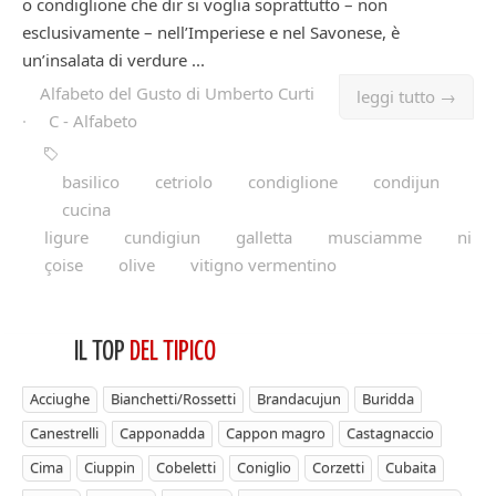
o condiglione che dir si voglia soprattutto – non
esclusivamente – nell’Imperiese e nel Savonese, è
un’insalata di verdure ...
Alfabeto del Gusto di Umberto Curti
leggi tutto →
·
C - Alfabeto
basilico
cetriolo
condiglione
condijun
cucina
ligure
cundigiun
galletta
musciamme
ni
çoise
olive
vitigno vermentino
IL TOP
DEL TIPICO
Acciughe
Bianchetti/Rossetti
Brandacujun
Buridda
Canestrelli
Capponadda
Cappon magro
Castagnaccio
Cima
Ciuppin
Cobeletti
Coniglio
Corzetti
Cubaita