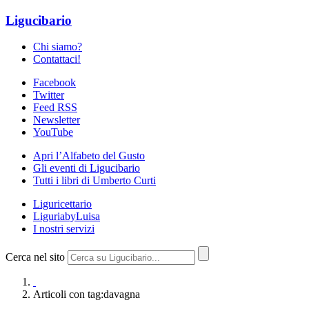
Ligucibario
Chi siamo?
Contattaci!
Facebook
Twitter
Feed RSS
Newsletter
YouTube
Apri l’Alfabeto del Gusto
Gli eventi di Ligucibario
Tutti i libri di Umberto Curti
Liguricettario
LiguriabyLuisa
I nostri servizi
Cerca nel sito
Articoli con tag:davagna