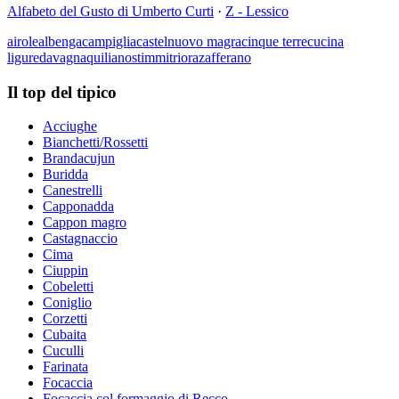
Alfabeto del Gusto di Umberto Curti
·
Z - Lessico
airole
albenga
campiglia
castelnuovo magra
cinque terre
cucina
ligure
davagna
quiliano
stimmi
triora
zafferano
Il top del tipico
Acciughe
Bianchetti/Rossetti
Brandacujun
Buridda
Canestrelli
Capponadda
Cappon magro
Castagnaccio
Cima
Ciuppin
Cobeletti
Coniglio
Corzetti
Cubaita
Cuculli
Farinata
Focaccia
Focaccia col formaggio di Recco