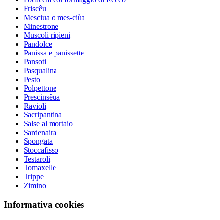
Friscêu
Mesciua o mes-ciùa
Minestrone
Muscoli ripieni
Pandolce
Panissa e panissette
Pansoti
Pasqualina
Pesto
Polpettone
Prescinsêua
Ravioli
Sacripantina
Salse al mortaio
Sardenaira
Spongata
Stoccafisso
Testaroli
Tomaxelle
Trippe
Zimino
Informativa cookies