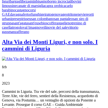
liguri
bargagli
bezagnin
bisagno
borgo incrociati
bovini
limousine
canate di marsiglia
capra orobica
carlo
barabino
castagno
corsi
GAE
davagna
fertor
funghi
geirato
genova
geotritone
neviere
orti
urbani
presepi
risseu
san colombano
san pantaleo
san siro di
struppa
sant'agata
sant'eusebio
scoffera
staglieno
trenino di
casella
trogolo
val bisagno
veilino
vie del sale
vittorio
gassman
zafferano
Alta Via dei Monti Liguri, e non solo. I
cammini di Liguria
feb
8
2023
Cammini in Liguria. Tra vie del sale, percorsi della transumanza,
Terre Alte, vie del ferro, sentieri della Resistenza, acquedotto di
Genova, via Postumia… un ventaglio di opzioni da Ponente a
Levante. Prosegue il corso GAE – Guida Ambientale