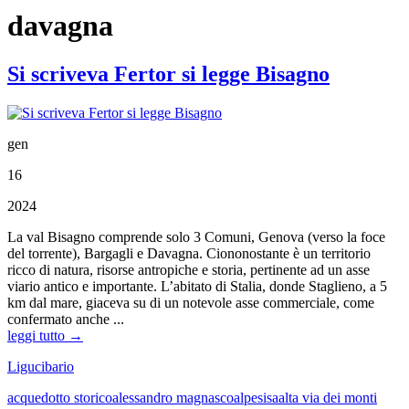
davagna
Si scriveva Fertor si legge Bisagno
gen
16
2024
La val Bisagno comprende solo 3 Comuni, Genova (verso la foce
del torrente), Bargagli e Davagna. Ciononostante è un territorio
ricco di natura, risorse antropiche e storia, pertinente ad un asse
viario antico e importante. L’abitato di Stalia, donde Staglieno, a 5
km dal mare, giaceva su di un notevole asse commerciale, come
confermato anche ...
leggi tutto →
Ligucibario
acquedotto storico
alessandro magnasco
alpesisa
alta via dei monti