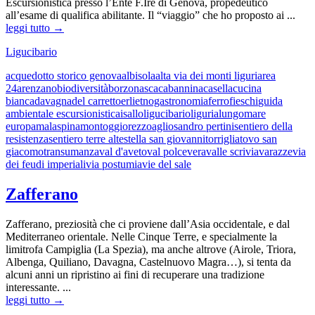
Escursionistica presso l’Ente F.Ire di Genova, propedeutico
all’esame di qualifica abilitante. Il “viaggio” che ho proposto ai ...
leggi tutto →
Ligucibario
acquedotto storico genova
albisola
alta via dei monti liguri
area
24
arenzano
biodiversità
borzonasca
cabannina
casella
cucina
bianca
davagna
del carretto
erli
etnogastronomia
ferro
fieschi
guida
ambientale escursionistica
isallo
ligucibario
liguria
lungomare
europa
malaspina
montoggio
rezzoaglio
sandro pertini
sentiero della
resistenza
sentiero terre alte
stella san giovanni
torriglia
tovo san
giacomo
transumanza
val d'aveto
val polcevera
valle scrivia
varazze
via
dei feudi imperiali
via postumia
vie del sale
Zafferano
Zafferano, preziosità che ci proviene dall’Asia occidentale, e dal
Mediterraneo orientale. Nelle Cinque Terre, e specialmente la
limitrofa Campiglia (La Spezia), ma anche altrove (Airole, Triora,
Albenga, Quiliano, Davagna, Castelnuovo Magra…), si tenta da
alcuni anni un ripristino ai fini di recuperare una tradizione
interessante. ...
leggi tutto →