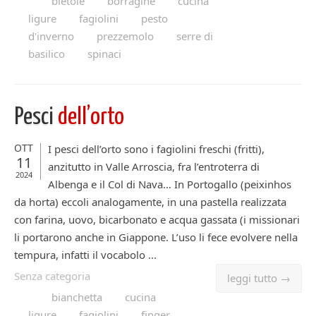
bietole
borragine
cucina
ligure
fagiolini
pesto
d'inverno
prezzemolo
serre di
basilico
spinaci
Pesci
dell’orto
OTT
I pesci dell’orto sono i fagiolini freschi (fritti),
11
anzitutto in Valle Arroscia, fra l’entroterra di
2024
Albenga e il Col di Nava… In Portogallo (peixinhos
da horta) eccoli analogamente, in una pastella realizzata
con farina, uovo, bicarbonato e acqua gassata (i missionari
li portarono anche in Giappone. L’uso li fece evolvere nella
tempura, infatti il vocabolo ...
Senza categoria
leggi tutto →
bianchetta
cucina
ligure
fagiolini
finger