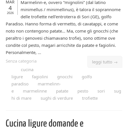
MAR
Marmelinn-e, ovvero “mignolini” (dal latino
4
minimellus / minimellinus), è talora il soprannome
2026
delle trofiette nell’entroterra di Sori (GE), golfo
Paradiso. Hanno forma di vermetto, di cavatappi, e come
noto non contengono patate… Ma, come gli gnocchi (che
peraltro i genovesi chiamavano trofie), sono ottime ove
condite col pesto, magari arricchite da patate e fagiolini.
Personalmente, ...
Senza categoria
leggi tutto →
cucina
ligure
fagiolini
gnocchi
golfo
paradiso
marmelinn-
e
marmelinne
patate
pesto
sori
sug
hi di mare
sughi di verdure
trofiette
Cucina ligure domande e