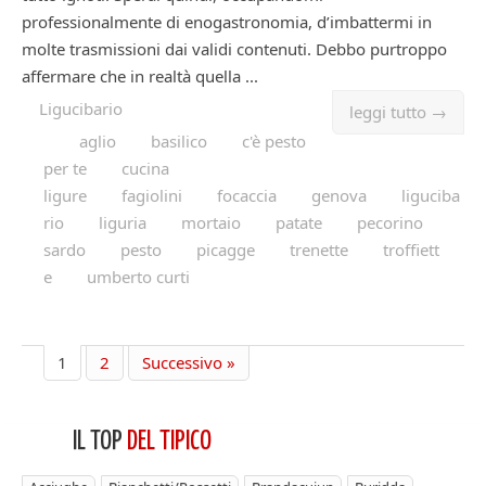
professionalmente di enogastronomia, d’imbattermi in
molte trasmissioni dai validi contenuti. Debbo purtroppo
affermare che in realtà quella ...
Ligucibario
leggi tutto →
aglio
basilico
c'è pesto
per te
cucina
ligure
fagiolini
focaccia
genova
liguciba
rio
liguria
mortaio
patate
pecorino
sardo
pesto
picagge
trenette
troffiett
e
umberto curti
1
2
Successivo »
IL TOP
DEL TIPICO