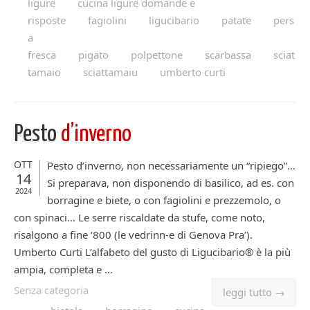
ligure
cucina ligure domande e
risposte
fagiolini
ligucibario
patate
pers
a
fresca
pigato
polpettone
scarbassa
sciat
tamaio
sciattamaiu
umberto curti
Pesto
d’inverno
OTT
Pesto d’inverno, non necessariamente un “ripiego”…
14
Si preparava, non disponendo di basilico, ad es. con
2024
borragine e biete, o con fagiolini e prezzemolo, o
con spinaci… Le serre riscaldate da stufe, come noto,
risalgono a fine ‘800 (le vedrinn-e di Genova Pra’).
Umberto Curti L’alfabeto del gusto di Ligucibario® è la più
ampia, completa e ...
Senza categoria
leggi tutto →