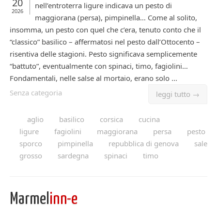
20
nell’entroterra ligure indicava un pesto di
2026
maggiorana (persa), pimpinella… Come al solito,
insomma, un pesto con quel che c’era, tenuto conto che il
“classico” basilico – affermatosi nel pesto dall’Ottocento –
risentiva delle stagioni. Pesto significava semplicemente
“battuto”, eventualmente con spinaci, timo, fagiolini…
Fondamentali, nelle salse al mortaio, erano solo ...
Senza categoria
leggi tutto →
aglio
basilico
corsica
cucina
ligure
fagiolini
maggiorana
persa
pesto
sporco
pimpinella
repubblica di genova
sale
grosso
sardegna
spinaci
timo
Marmel
inn-e