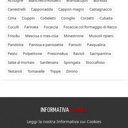
Acciughe
Bianchetti/Rossetti
Brandacujun
Buridda
Canestrelli
Capponadda
Cappon magro
Castagnaccio
Cima
Ciuppin
Cobeletti
Coniglio
Corzetti
Cubaita
Cuculli
Farinata
Focaccia
Focaccia col formaggio di Recco
Friscêu
Mesciua o mes-ciùa
Minestrone
Muscoli ripieni
Pandolce
Panissa e panissette
Pansoti
Pasqualina
Pesto
Polpettone
Prescinsêua
Ravioli
Sacripantina
Salse al mortaio
Sardenaira
Spongata
Stoccafisso
Testaroli
Tomaxelle
Trippe
Zimino
INFORMATIVA
COOKIES
Leggi la nostra Informativa sui Cookies