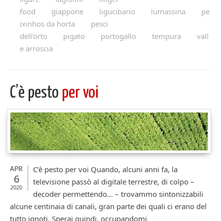
food
giappone
ligucibario
lumassina
pe
ixinhos da horta
pesci
dell'orto
pigato
portogallo
tempura
vall
e arroscia
C’è pesto
per voi
APR
C’è pesto per voi Quando, alcuni anni fa, la
6
televisione passò al digitale terrestre, di colpo –
2020
decoder permettendo… – trovammo sintonizzabili
alcune centinaia di canali, gran parte dei quali ci erano del
tutto ignoti. Sperai quindi, occupandomi