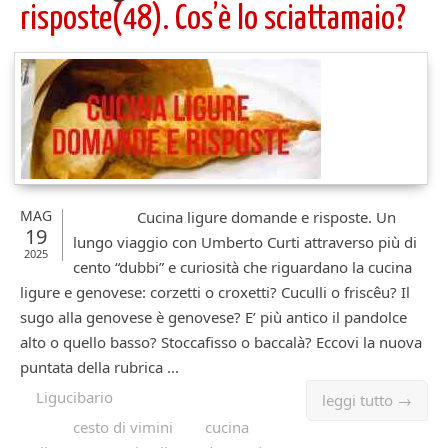
risposte(48). Cos’è lo sciattamaio?
MAG
Cucina ligure domande e risposte. Un
19
lungo viaggio con Umberto Curti attraverso più di
2025
cento “dubbi” e curiosità che riguardano la cucina
ligure e genovese: corzetti o croxetti? Cuculli o friscêu? Il
sugo alla genovese è genovese? E’ più antico il pandolce
alto o quello basso? Stoccafisso o baccalà? Eccovi la nuova
puntata della rubrica ...
Ligucibario
leggi tutto →
cesto di vimini
cucina