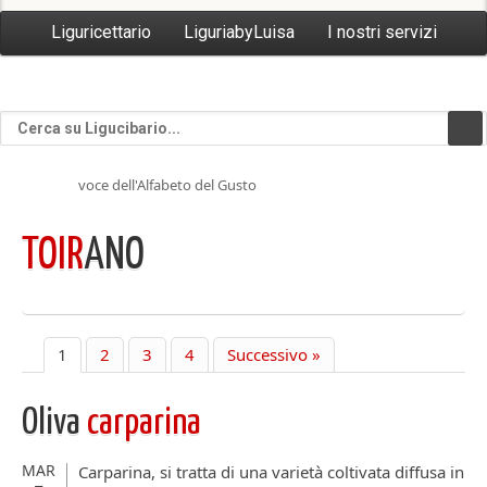
Liguricettario
LiguriabyLuisa
I nostri servizi
voce dell'Alfabeto del Gusto
TOIR
ANO
1
2
3
4
Successivo »
Oliva
carparina
MAR
Carparina, si tratta di una varietà coltivata diffusa in