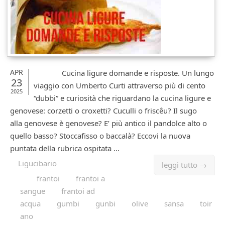
APR
Cucina ligure domande e risposte. Un lungo
23
viaggio con Umberto Curti attraverso più di cento
2025
“dubbi” e curiosità che riguardano la cucina ligure e
genovese: corzetti o croxetti? Cuculli o friscêu? Il sugo
alla genovese è genovese? E’ più antico il pandolce alto o
quello basso? Stoccafisso o baccalà? Eccovi la nuova
puntata della rubrica ospitata ...
Ligucibario
leggi tutto →
frantoi
frantoi a
sangue
frantoi ad
acqua
gumbi
gunbi
olive
sansa
toir
ano