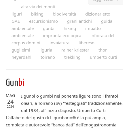
alta via dei monti
liguri
biking
biodiversità
dizionarietto
GAE
escursionismo
grani antichi
guida
ambientale
gunbi
hiking
impatto
ambientale
impronta ecologica
infiorata del
corpus domini
invaiatura
libereso
guglielmi
liguria
rainer kriester
thor
heyerdahl
toirano
trekking
umberto curti
Gun
bi
MAG
I gunbi o gumbi nel ponente ligure sono i frantoi
24
oleari, a Toirano (SV) “festeggiati” tradizionalmente,
2024
dal 1984, all’inizio d’agosto. Umberto Curti
L’alfabeto del gusto di Ligucibario® è la più ampia,
completa e autorevole “banca dati” dell’enogastronomia