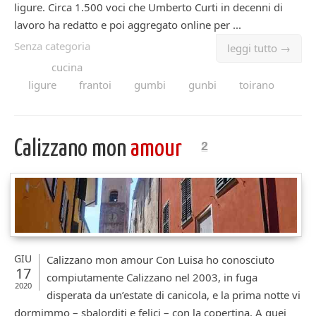
ligure. Circa 1.500 voci che Umberto Curti in decenni di
lavoro ha redatto e poi aggregato online per ...
Senza categoria
leggi tutto →
cucina
ligure
frantoi
gumbi
gunbi
toirano
Calizzano mon
amour
2
GIU
Calizzano mon amour Con Luisa ho conosciuto
17
compiutamente Calizzano nel 2003, in fuga
2020
disperata da un’estate di canicola, e la prima notte vi
dormimmo – sbalorditi e felici – con la copertina. A quei