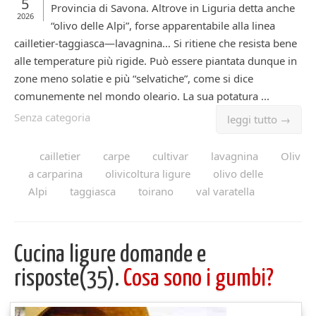
5
Provincia di Savona. Altrove in Liguria detta anche
2026
“olivo delle Alpi”, forse apparentabile alla linea
cailletier-taggiasca—lavagnina… Si ritiene che resista bene
alle temperature più rigide. Può essere piantata dunque in
zone meno solatie e più “selvatiche”, come si dice
comunemente nel mondo oleario. La sua potatura ...
Senza categoria
leggi tutto →
cailletier
carpe
cultivar
lavagnina
Oliv
a carparina
olivicoltura ligure
olivo delle
Alpi
taggiasca
toirano
val varatella
Cucina ligure domande e
risposte(35).
Cosa sono i gumbi?