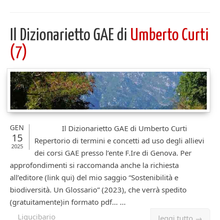
Il Dizionarietto GAE di
Umberto Curti
(7)
GEN
Il Dizionarietto GAE di Umberto Curti
15
Repertorio di termini e concetti ad uso degli allievi
2025
dei corsi GAE presso l’ente F.Ire di Genova. Per
approfondimenti si raccomanda anche la richiesta
all’editore (link qui) del mio saggio “Sostenibilità e
biodiversità. Un Glossario” (2023), che verrà spedito
(gratuitamente)in formato pdf… ...
Ligucibario
leggi tutto →