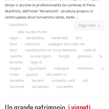
tempi ci accolse la professionalità (la cortesia) di Piera
Manfrino, dell’hotel “Miramonti”, struttura proprio in
centro paese dove tornammo tante, tante ...
Ligucibario
leggi tutto →
alta via dei monti
liguri
barbottina
bardineto
bric
tana
calizzano
castagne essiccate nei
tecci
castelvecchio di rocca barbena
colla di
casotto
cucina ligure
funghi
garessio
la
brinetta
lago di
osiglia
ligucibario
melogno
millesimo
o
rmea
quazzo
san pietro in
varatella
toirano
umberto curti
val
bormida
val tanaro
zuccarello
Un grande patrimonio,
i vigneti