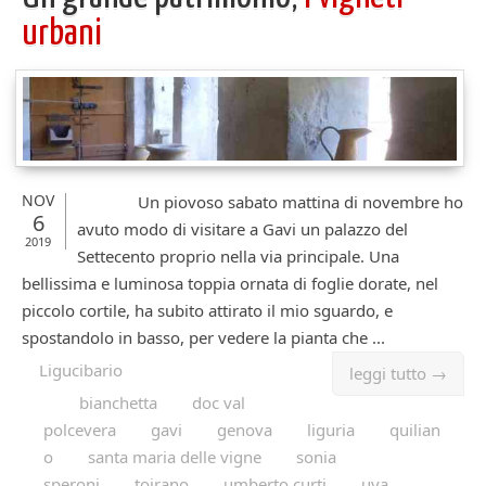
urbani
NOV
Un piovoso sabato mattina di novembre ho
6
avuto modo di visitare a Gavi un palazzo del
2019
Settecento proprio nella via principale. Una
bellissima e luminosa toppia ornata di foglie dorate, nel
piccolo cortile, ha subito attirato il mio sguardo, e
spostandolo in basso, per vedere la pianta che ...
Ligucibario
leggi tutto →
bianchetta
doc val
polcevera
gavi
genova
liguria
quilian
o
santa maria delle vigne
sonia
speroni
toirano
umberto curti
uva