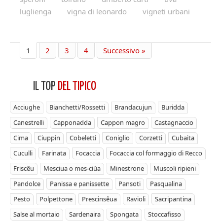
luglienga
vigna di leonardo
vigneti urbani
1
2
3
4
Successivo »
IL TOP
DEL TIPICO
Acciughe
Bianchetti/Rossetti
Brandacujun
Buridda
Canestrelli
Capponadda
Cappon magro
Castagnaccio
Cima
Ciuppin
Cobeletti
Coniglio
Corzetti
Cubaita
Cuculli
Farinata
Focaccia
Focaccia col formaggio di Recco
Friscêu
Mesciua o mes-ciùa
Minestrone
Muscoli ripieni
Pandolce
Panissa e panissette
Pansoti
Pasqualina
Pesto
Polpettone
Prescinsêua
Ravioli
Sacripantina
Salse al mortaio
Sardenaira
Spongata
Stoccafisso