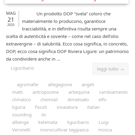
MAG
Un prodotto DOP “svela” coloro che
21
materialmente lo producono, garantisce
2025
tracciabilità, e in definitiva risulta sempre una
scelta di autenticità e sovente – come nel caso dell’olio
extravergine – di salubrità. Ecco cosa significa, in concreto,
DOP, ecco cosa significa DOP Riviera Ligure: un patrimonio
da condividere anche in ...
Ligucibario
leggi tutto →
agromafie
allegagione
angeli
matti
antropocene
arbequina
cambiamento
climatico
chemlali
dimetoato
elfo
liguria
fiscoli
invaiatura
italian
sounding
its
albenga
kelemata
ligucibario
Luigi
Veronelli
monocultivar taggiasca
mosca