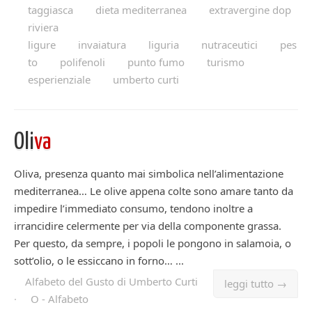
taggiasca
dieta mediterranea
extravergine dop
riviera
ligure
invaiatura
liguria
nutraceutici
pes
to
polifenoli
punto fumo
turismo
esperienziale
umberto curti
Oli
va
Oliva, presenza quanto mai simbolica nell’alimentazione
mediterranea… Le olive appena colte sono amare tanto da
impedire l’immediato consumo, tendono inoltre a
irrancidire celermente per via della componente grassa.
Per questo, da sempre, i popoli le pongono in salamoia, o
sott’olio, o le essiccano in forno… ...
Alfabeto del Gusto di Umberto Curti
leggi tutto →
·
O - Alfabeto