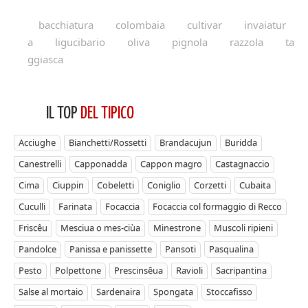
bacchiatura
colombaia
cultivar
invaiatur
a
ligucibario
oliva
pignola
razzola
ta
ggiasca
IL TOP
DEL TIPICO
Acciughe
Bianchetti/Rossetti
Brandacujun
Buridda
Canestrelli
Capponadda
Cappon magro
Castagnaccio
Cima
Ciuppin
Cobeletti
Coniglio
Corzetti
Cubaita
Cuculli
Farinata
Focaccia
Focaccia col formaggio di Recco
Friscêu
Mesciua o mes-ciùa
Minestrone
Muscoli ripieni
Pandolce
Panissa e panissette
Pansoti
Pasqualina
Pesto
Polpettone
Prescinsêua
Ravioli
Sacripantina
Salse al mortaio
Sardenaira
Spongata
Stoccafisso