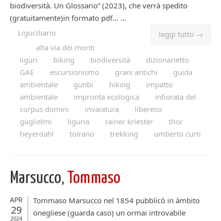
biodiversità. Un Glossario” (2023), che verrà spedito
(gratuitamente)in formato pdf… ...
Ligucibario
leggi tutto →
alta via dei monti
liguri
biking
biodiversità
dizionarietto
GAE
escursionismo
grani antichi
guida
ambientale
gunbi
hiking
impatto
ambientale
impronta ecologica
infiorata del
corpus domini
invaiatura
libereso
guglielmi
liguria
rainer kriester
thor
heyerdahl
toirano
trekking
umberto curti
Marsucco,
Tommaso
APR
Tommaso Marsucco nel 1854 pubblicò in àmbito
29
onegliese (guarda caso) un ormai introvabile
2024