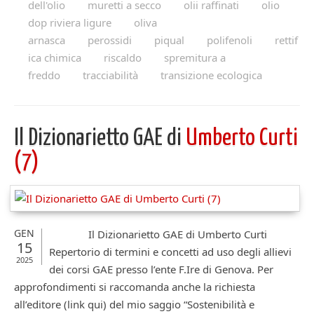
dell'olio
muretti a secco
olii raffinati
olio
dop riviera ligure
oliva
arnasca
perossidi
piqual
polifenoli
rettif
ica chimica
riscaldo
spremitura a
freddo
tracciabilità
transizione ecologica
Il Dizionarietto GAE di
Umberto Curti
(7)
GEN
Il Dizionarietto GAE di Umberto Curti
15
Repertorio di termini e concetti ad uso degli allievi
2025
dei corsi GAE presso l’ente F.Ire di Genova. Per
approfondimenti si raccomanda anche la richiesta
all’editore (link qui) del mio saggio “Sostenibilità e