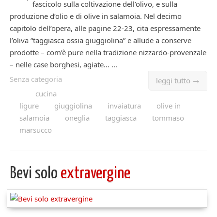
fascicolo sulla coltivazione dell’olivo, e sulla
produzione d’olio e di olive in salamoia. Nel decimo
capitolo dell’opera, alle pagine 22-23, cita espressamente
l’oliva “taggiasca ossia giuggiolina” e allude a conserve
prodotte – com’è pure nella tradizione nizzardo-provenzale
– nelle case borghesi, agiate… ...
Senza categoria
leggi tutto →
cucina
ligure
giuggiolina
invaiatura
olive in
salamoia
oneglia
taggiasca
tommaso
marsucco
Bevi solo
extravergine