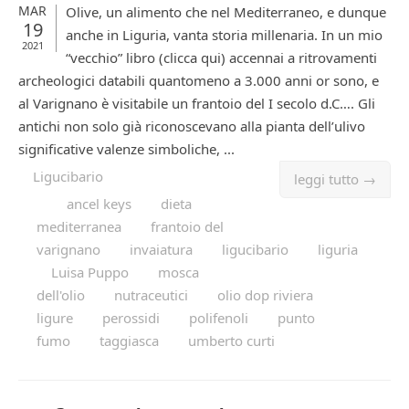
MAR
Olive, un alimento che nel Mediterraneo, e dunque
19
anche in Liguria, vanta storia millenaria. In un mio
2021
“vecchio” libro (clicca qui) accennai a ritrovamenti
archeologici databili quantomeno a 3.000 anni or sono, e
al Varignano è visitabile un frantoio del I secolo d.C…. Gli
antichi non solo già riconoscevano alla pianta dell’ulivo
significative valenze simboliche, ...
Ligucibario
leggi tutto →
ancel keys
dieta
mediterranea
frantoio del
varignano
invaiatura
ligucibario
liguria
Luisa Puppo
mosca
dell'olio
nutraceutici
olio dop riviera
ligure
perossidi
polifenoli
punto
fumo
taggiasca
umberto curti