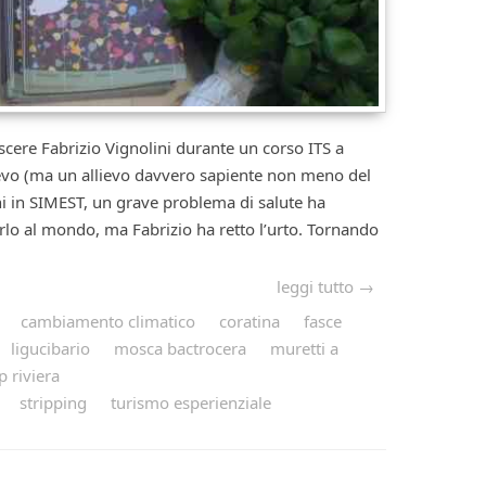
scere Fabrizio Vignolini durante un corso ITS a
lievo (ma un allievo davvero sapiente non meno del
 in SIMEST, un grave problema di salute ha
rlo al mondo, ma Fabrizio ha retto l’urto. Tornando
leggi tutto →
cambiamento climatico
coratina
fasce
ligucibario
mosca bactrocera
muretti a
p riviera
stripping
turismo esperienziale