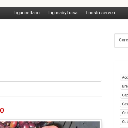
Liguricettario
LiguriabyLuisa
I nostri servizi
Acc
Bra
Ca
Cas
bo
Cob
Cub