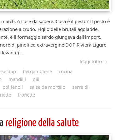
t match. 6 cose da sapere. Cosa è il pesto? Il pesto è
razione a crudo. Figlio delle brutali aggiadde,
nte, e il formaggio sardo giungeva dall’import.
orbidi pinoli ed extravergine DOP Riviera Ligure
 levante) ...
leggi tutto →
ese dop
bergamotene
cucina
o
mandilli
olii
polifenoli
salse da mortaio
serre di
enette
trofiette
na
religione della salute