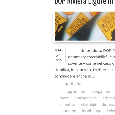
DOP Riviera Ligure in
MAG
Un prodotto DOP “svela
21
garantisce tracciabilità, e 
2025
sovente – come nel caso del
significa, in concreto, DOP, ecco 
condividere anche in ...
Ligucibario
agromafie
allegagione
matti
antropocene
arbequ
climatico
chemlali
dimeto
sounding
its albenga
kele