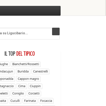
IL TOP
DEL TIPICO
iughe
Bianchetti/Rossetti
ndacujun
Buridda
Canestrelli
pponadda
Cappon magro
tagnaccio
Cima
Ciuppin
eletti
Coniglio
Corzetti
aita
Cuculli
Farinata
Focaccia