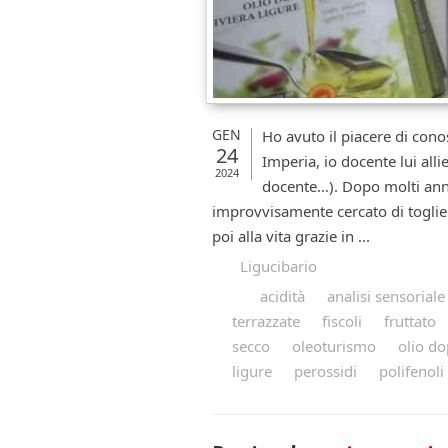
GEN
Ho avuto il piacere di cono
24
Imperia, io docente lui al
2024
docente…). Dopo molti anni
improvvisamente cercato di toglie
poi alla vita grazie in ...
Ligucibario
acidità
analisi sensoriale
terrazzate
fiscoli
fruttato
secco
oleoturismo
olio do
ligure
perossidi
polifenoli