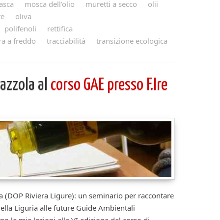
asca
mosca dell'olio
muretti a secco
olii
re
oliva
polifenoli
rettifica
ra a freddo
tracciabilità
transizione ecologica
razzola al
corso GAE presso F.Ire
la (DOP Riviera Ligure): un seminario per raccontare
ella Liguria alle future Guide Ambientali