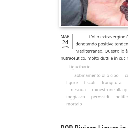
MAR
L’olio extravergine è un
24
denotando positive tendenze
2026
Mediterraneo. Quest’olio è d
nutraceutico, molto duttile in cucin
Ligucibario
abbinamento olio cibo
c
ligure
fiscoli
frangitura
mesciua
minestrone alla g
taggiasca
perossidi
polife
mortaio