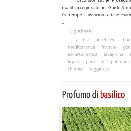
Escursionistiche. Proseguon
qualifica regionale per Guide Ambi
frattempo si avvicina l’atteso esam
...
Ligucibario
acidità
ancel keys
buo
mediterranea
fruttato
geni
escursionistica
lavagnina
ligure
perossidi
polifenoli
chimica
taggiasca
Profumo di
basilico