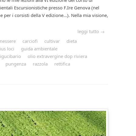
o le mie lezioni alla VI edizione del corso di
entali Escursionistiche presso F.Ire Genova (nel
e per i corsisti della V edizione…). Nella mia visione,
leggi tutto →
nessere
carciofi
cultivar
dieta
us loci
guida ambientale
ligucibario
olio extravergine dop riviera
pungenza
razzola
rettifica