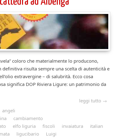
cattedra ad Albenga
” coloro che materialmente lo producono,
in definitiva risulta sempre una scelta di autenticità e
l’olio extravergine – di salubrità. Ecco cosa
cosa significa DOP Riviera Ligure: un patrimonio da
leggi tutto →
angeli
ina
cambiamento
ato
elfo liguria
fiscoli
invaiatura
italian
mata
ligucibario
Luigi