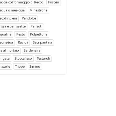
accia col formaggio di Recco
Friscêu
ciua o mes-ciùa
Minestrone
coli ripieni
Pandolce
issa e panissette
Pansoti
qualina
Pesto
Polpettone
scinsêua
Ravioli
Sacripantina
se al mortaio
Sardenaira
ongata
Stoccafisso
Testaroli
axelle
Trippe
Zimino