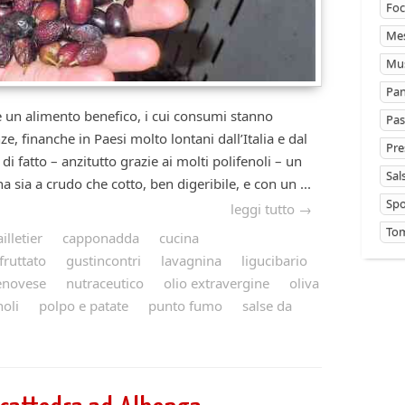
Foc
Mes
Mus
Pan
 alimento benefico, i cui consumi stanno
Pas
, finanche in Paesi molto lontani dall’Italia e dal
Pre
i fatto – anzitutto grazie ai molti polifenoli – un
Sal
a sia a crudo che cotto, ben digeribile, e con un ...
Sp
leggi tutto →
Tom
ailletier
capponadda
cucina
fruttato
gustincontri
lavagnina
ligucibario
enovese
nutraceutico
olio extravergine
oliva
noli
polpo e patate
punto fumo
salse da