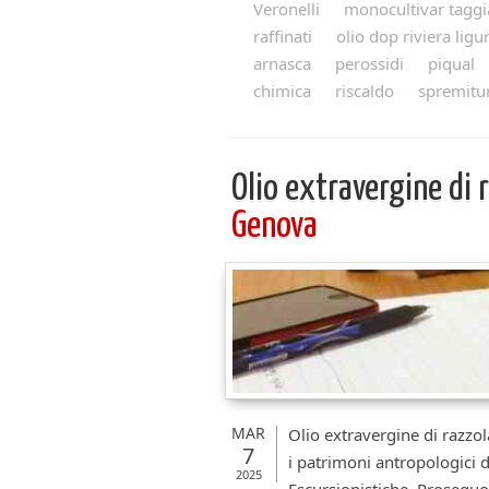
Veronelli
monocultivar taggi
raffinati
olio dop riviera ligu
arnasca
perossidi
piqual
chimica
riscaldo
spremitu
Olio extravergine di 
Genova
MAR
Olio extravergine di razzo
7
i patrimoni antropologici d
2025