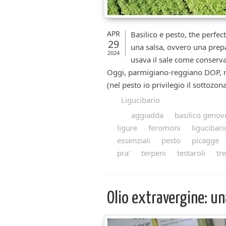
APR
Basilico e pesto, the perfec
29
una salsa, ovvero una prepa
2024
usava il sale come conserva
Oggi, parmigiano-reggiano DOP, m
(nel pesto io privilegio il sottozona
Ligucibario
aggiadda
basilico genov
ligure
feromoni
ligucibari
essenziali
pesto
picagge
pra'
terpeni
testaroli
tr
Olio extravergine: u