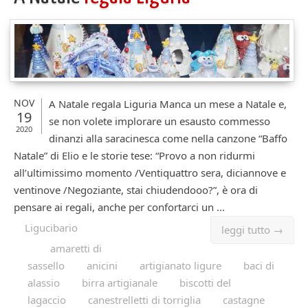
NOV
A Natale regala Liguria Manca un mese a Natale e,
19
se non volete implorare un esausto commesso
2020
dinanzi alla saracinesca come nella canzone “Baffo
Natale” di Elio e le storie tese: “Provo a non ridurmi
all’ultimissimo momento /Ventiquattro sera, diciannove e
ventinove /Negoziante, stai chiudendooo?”, è ora di
pensare ai regali, anche per confortarci un ...
Ligucibario
leggi tutto →
amaretti di
sassello
anicini
artigianato ligure
baci di
alassio
birra artigianale
biscotti del
lagaccio
canestrelletti di torriglia
castagne