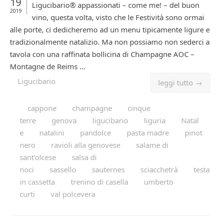
19
Ligucibario® appassionati – come me! – del buon
2019
vino, questa volta, visto che le Festività sono ormai
alle porte, ci dedicheremo ad un menu tipicamente ligure e
tradizionalmente natalizio. Ma non possiamo non sederci a
tavola con una raffinata bollicina di Champagne AOC –
Montagne de Reims ...
Ligucibario
leggi tutto →
cappone
champagne
cinque
terre
genova
ligucibario
liguria
Natal
e
natalini
pandolce
pasta madre
pinot
nero
ravioli alla genovese
salame di
sant'olcese
salsa di
noci
sassello
sauternes
sciacchetrà
testa
in cassetta
trenino di casella
umberto
curti
val polcevera