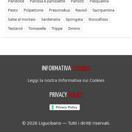
Pandolce
Panissa e panissette
Pansoti
Pasqualina
Pesto
Polpettone
Prescinsêua
Ravioli
Sacripantina
Salse al mortaio
Sardenaira
Spongata
Stoccafisso
Testaroli
Tomaxelle
Trippe
Zimino
INFORMATIVA
COOKIES
Leggi la nostra Informativa sui Cookies
PRIVACY
POLICY
© 2026 Ligucibario — Tutti i diritti riservati.