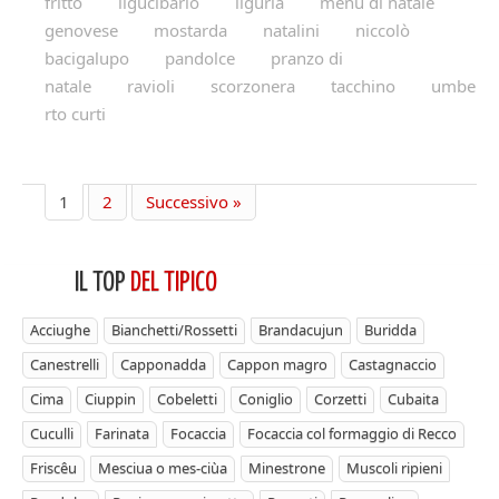
fritto
ligucibario
liguria
menu di natale
genovese
mostarda
natalini
niccolò
bacigalupo
pandolce
pranzo di
natale
ravioli
scorzonera
tacchino
umbe
rto curti
1
2
Successivo »
IL TOP
DEL TIPICO
Acciughe
Bianchetti/Rossetti
Brandacujun
Buridda
Canestrelli
Capponadda
Cappon magro
Castagnaccio
Cima
Ciuppin
Cobeletti
Coniglio
Corzetti
Cubaita
Cuculli
Farinata
Focaccia
Focaccia col formaggio di Recco
Friscêu
Mesciua o mes-ciùa
Minestrone
Muscoli ripieni