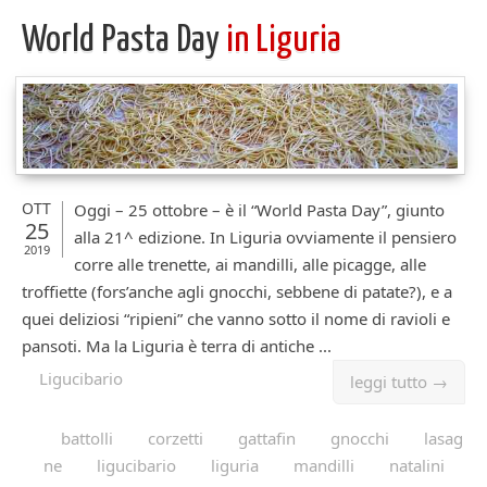
World Pasta Day
in Liguria
OTT
Oggi – 25 ottobre – è il “World Pasta Day”, giunto
25
alla 21^ edizione. In Liguria ovviamente il pensiero
2019
corre alle trenette, ai mandilli, alle picagge, alle
troffiette (fors’anche agli gnocchi, sebbene di patate?), e a
quei deliziosi “ripieni” che vanno sotto il nome di ravioli e
pansoti. Ma la Liguria è terra di antiche ...
Ligucibario
leggi tutto →
battolli
corzetti
gattafin
gnocchi
lasag
ne
ligucibario
liguria
mandilli
natalini