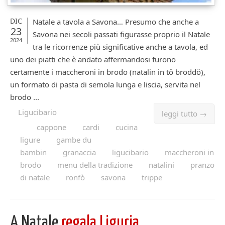
DIC
Natale a tavola a Savona… Presumo che anche a
23
Savona nei secoli passati figurasse proprio il Natale
2024
tra le ricorrenze più significative anche a tavola, ed
uno dei piatti che è andato affermandosi furono
certamente i maccheroni in brodo (natalin in tö broddö),
un formato di pasta di semola lunga e liscia, servita nel
brodo ...
Ligucibario
leggi tutto →
cappone
cardi
cucina
ligure
gambe du
bambin
granaccia
ligucibario
maccheroni in
brodo
menu della tradizione
natalini
pranzo
di natale
ronfò
savona
trippe
A Natale
regala Liguria