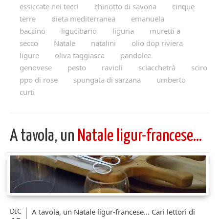
essiccate nei tecci
chinotto di savona
cinque
terre
dieta mediterranea
emanuela
baccino
ligucibario
liguria
muretti a
secco
Natale
natalini
olio dop riviera
ligure
oliva taggiasca
pandolce
genovese
pesto
ravioli
sciacchetrà
sciro
ppo di rose
spungata di sarzana
umberto
curti
A tavola, un
Natale ligur-francese…
DIC
A tavola, un Natale ligur-francese… Cari lettori di