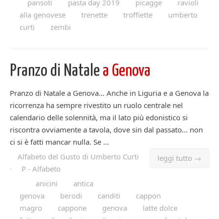
pansoti
pasta day 2019
picagge
ravioli
alla genovese
trenette
troffiette
umberto
curti
zembi
Pranzo di Natale
a Genova
Pranzo di Natale a Genova… Anche in Liguria e a Genova la
ricorrenza ha sempre rivestito un ruolo centrale nel
calendario delle solennità, ma il lato più edonistico si
riscontra ovviamente a tavola, dove sin dal passato… non
ci si è fatti mancar nulla. Se ...
Alfabeto del Gusto di Umberto Curti
leggi tutto →
·
P - Alfabeto
anicini
antica
genova
berodi
canditi
cappon
magro
cappone
genova
latte dolce