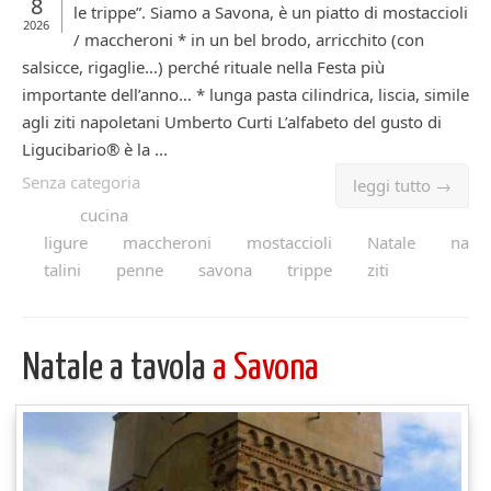
8
le trippe”. Siamo a Savona, è un piatto di mostaccioli
2026
/ maccheroni * in un bel brodo, arricchito (con
salsicce, rigaglie…) perché rituale nella Festa più
importante dell’anno… * lunga pasta cilindrica, liscia, simile
agli ziti napoletani Umberto Curti L’alfabeto del gusto di
Ligucibario® è la ...
Senza categoria
leggi tutto →
cucina
ligure
maccheroni
mostaccioli
Natale
na
talini
penne
savona
trippe
ziti
Natale a tavola
a Savona