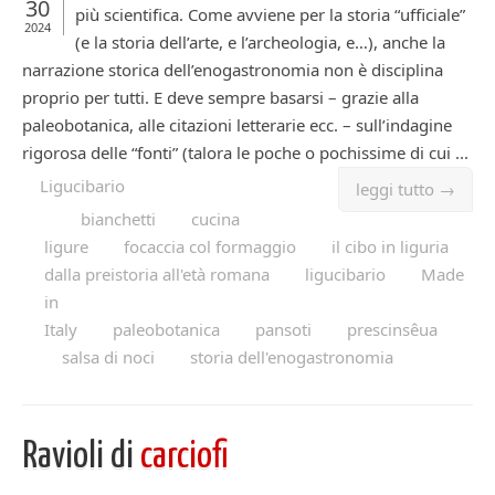
30
più scientifica. Come avviene per la storia “ufficiale”
2024
(e la storia dell’arte, e l’archeologia, e…), anche la
narrazione storica dell’enogastronomia non è disciplina
proprio per tutti. E deve sempre basarsi – grazie alla
paleobotanica, alle citazioni letterarie ecc. – sull’indagine
rigorosa delle “fonti” (talora le poche o pochissime di cui ...
Ligucibario
leggi tutto →
bianchetti
cucina
ligure
focaccia col formaggio
il cibo in liguria
dalla preistoria all'età romana
ligucibario
Made
in
Italy
paleobotanica
pansoti
prescinsêua
salsa di noci
storia dell'enogastronomia
Ravioli di
carciofi