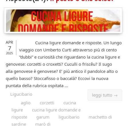
APR
Cucina ligure domande e risposte. Un lungo
7
viaggio con Umberto Curti attraverso più di cento
2025
“dubbi” e curiosità che riguardano la cucina ligure e
genovese: corzetti o croxetti? Cuculli o friscêu? Il sugo
alla genovese è genovese? E’ più antico il pandolce alto o
quello basso? Stoccafisso o baccalà? Eccovi la nuova
puntata della rubrica ospitata ...
Ligucibario
leggi tutto →
aglio
corzetti
cucina
ligure
cucina ligure domande e
risposte
garum
ligucibario
machetto di
sardine
marò di