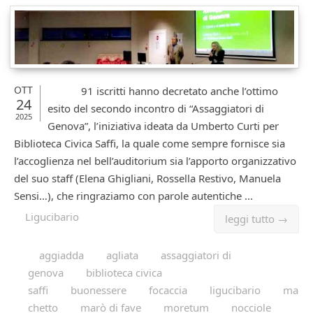
OTT
91 iscritti hanno decretato anche l’ottimo
24
esito del secondo incontro di “Assaggiatori di
2025
Genova”, l’iniziativa ideata da Umberto Curti per
Biblioteca Civica Saffi, la quale come sempre fornisce sia
l’accoglienza nel bell’auditorium sia l’apporto organizzativo
del suo staff (Elena Ghigliani, Rossella Restivo, Manuela
Sensi…), che ringraziamo con parole autentiche ...
Ligucibario
leggi tutto →
aggiadda
agliata
assaggiatori di
genova
biblioteca civica
saffi
buonessere
focaccia
ligucibario
ma
chetto
marò di fave
moretum
nocciole