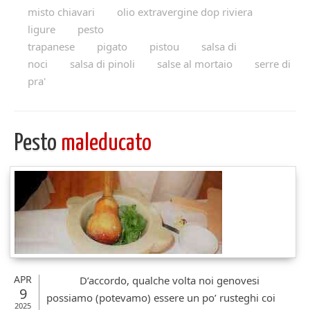
misto chiavari
olio extravergine dop riviera
ligure
pesto
trapanese
pigato
pistou
salsa di
noci
salsa di pinoli
salse al mortaio
serre di
pra'
Pesto
maleducato
APR
D’accordo, qualche volta noi genovesi
9
possiamo (potevamo) essere un po’ rusteghi coi
2025