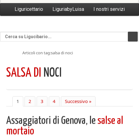
Liguricettario
LiguriabyLuisa
I nostri servizi
Articoli con tag:salsa di noci
SALSA DI
NOCI
1
2
3
4
Successivo »
Assaggiatori di Genova, le
salse al
mortaio