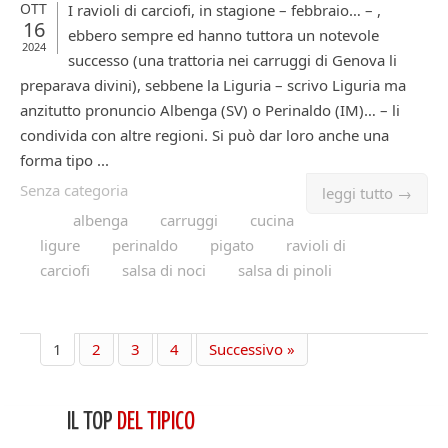
OTT
I ravioli di carciofi, in stagione – febbraio… – ,
16
ebbero sempre ed hanno tuttora un notevole
2024
successo (una trattoria nei carruggi di Genova li
preparava divini), sebbene la Liguria – scrivo Liguria ma
anzitutto pronuncio Albenga (SV) o Perinaldo (IM)… – li
condivida con altre regioni. Si può dar loro anche una
forma tipo ...
Senza categoria
leggi tutto →
albenga
carruggi
cucina
ligure
perinaldo
pigato
ravioli di
carciofi
salsa di noci
salsa di pinoli
1
2
3
4
Successivo »
IL TOP
DEL TIPICO