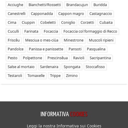
Acciughe
Bianchetti/Rossetti
Brandacujun
Buridda
Canestrelli
Capponadda
Cappon magro
Castagnaccio
Cima
Ciuppin
Cobeletti
Coniglio
Corzetti
Cubaita
Cuculli
Farinata
Focaccia
Focaccia col formaggio di Recco
Friscêu
Mesciua o mes-ciùa
Minestrone
Muscoli ripieni
Pandolce
Panissa e panissette
Pansoti
Pasqualina
Pesto
Polpettone
Prescinsêua
Ravioli
Sacripantina
Salse al mortaio
Sardenaira
Spongata
Stoccafisso
Testaroli
Tomaxelle
Trippe
Zimino
INFORMATIVA
COOKIES
Leggi la nostra Informativa sui Cookies