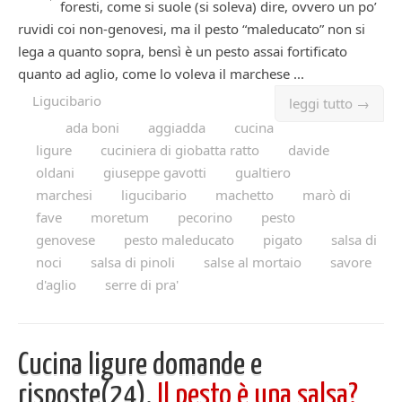
foresti, come si suole (si soleva) dire, ovvero un po’
ruvidi coi non-genovesi, ma il pesto “maleducato” non si
lega a quanto sopra, bensì è un pesto assai fortificato
quanto ad aglio, come lo voleva il marchese ...
Ligucibario
leggi tutto →
ada boni
aggiadda
cucina
ligure
cuciniera di giobatta ratto
davide
oldani
giuseppe gavotti
gualtiero
marchesi
ligucibario
machetto
marò di
fave
moretum
pecorino
pesto
genovese
pesto maleducato
pigato
salsa di
noci
salsa di pinoli
salse al mortaio
savore
d'aglio
serre di pra'
Cucina ligure domande e
risposte(24).
Il pesto è una salsa?