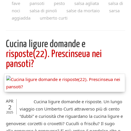
fave
pansoti
pesto
salsa agliata
salsa di
noci
salsa di pinoli
salse da mortaio
sarsa
aggiadda
umberto curti
Cucina ligure domande e
risposte(22). Prescinseua nei
pansoti?
APR
Cucina ligure domande e risposte. Un lungo
2
viaggio con Umberto Curti attraverso più di cento
2025
“dubbi” e curiosità che riguardano la cucina ligure e
genovese: corzetti o croxetti? Cuculli o friscêu? Il sugo
alla genovese è genovese? E’ più antico il pandolce alto o