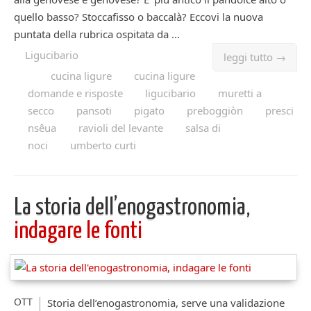
quello basso? Stoccafisso o baccalà? Eccovi la nuova
puntata della rubrica ospitata da ...
Ligucibario
leggi tutto →
cucina ligure
cucina ligure
domande e risposte
ligucibario
muretti a
secco
pansoti
pigato
preboggiòn
presci
nsêua
ravioli del levante
salsa di
noci
umberto curti
La storia dell’enogastronomia,
indagare le fonti
OTT
Storia dell’enogastronomia, serve una validazione