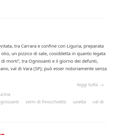
evitata, tra Carrara e confine con Liguria, preparata
 olio, un pizzico di sale, cosiddetta in quanto legata
 di morti”, tra Ognissanti e il giorno dei defunti,
olano, val di Vara (SP); può esser notoriamente senza
leggi tutto →
ucina
gnissanti
semi di finocchietto
uvetta
val di