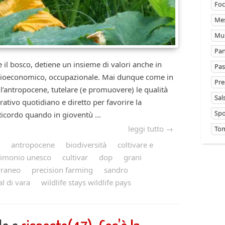
Foc
Mes
Mus
Pan
osco, detiene un insieme di valori anche in
Pas
socioeconomico, occupazionale. Mai dunque come in
Pre
l’antropocene, tutelare (e promuovere) le qualità
Sal
ativo quotidiano e diretto per favorire la
Sp
Ricordo quando in gioventù ...
leggi tutto →
Tom
antropocene
biodiversità
coltivare e
trimonio unesco
cultivar
dop
grani
rraneo
precision farming
sandro
al di vara
wildlife stays wildlife pays