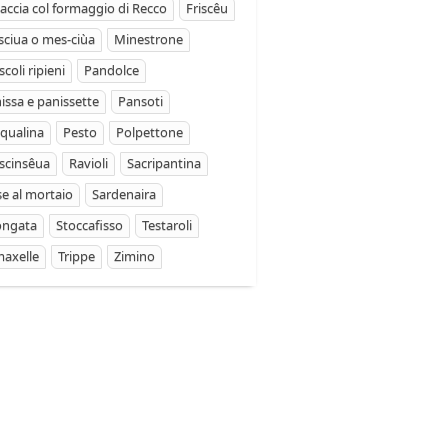
accia col formaggio di Recco
Friscêu
ciua o mes-ciùa
Minestrone
coli ripieni
Pandolce
issa e panissette
Pansoti
qualina
Pesto
Polpettone
scinsêua
Ravioli
Sacripantina
se al mortaio
Sardenaira
ongata
Stoccafisso
Testaroli
axelle
Trippe
Zimino