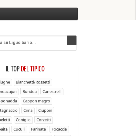
IL TOP
DEL TIPICO
iughe
Bianchetti/Rossetti
ndacujun
Buridda
Canestrelli
pponadda
Cappon magro
tagnaccio
Cima
Ciuppin
eletti
Coniglio
Corzetti
aita
Cuculli
Farinata
Focaccia