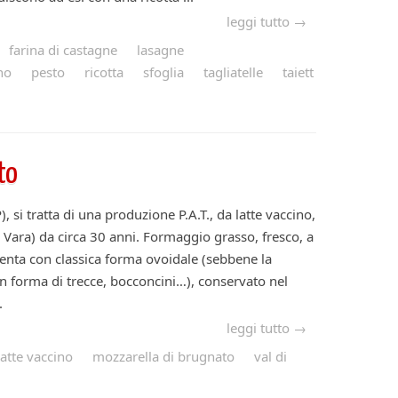
leggi tutto →
farina di castagne
lasagne
no
pesto
ricotta
sfoglia
tagliatelle
taiett
to
 si tratta di una produzione P.A.T., da latte vaccino,
i Vara) da circa 30 anni. Formaggio grasso, fresco, a
esenta con classica forma ovoidale (sebbene la
n forma di trecce, bocconcini…), conservato nel
.
leggi tutto →
latte vaccino
mozzarella di brugnato
val di