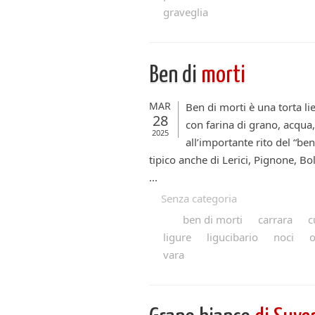
graveglia
Ben di
morti
MAR
Ben di morti è una torta li
28
con farina di grano, acqua,
2025
all’importante rito del “ben
tipico anche di Lerici, Pignone, B
...
Senza categoria
ben di morti
carrara
c
ligure
ligucibario
noci
o
vara