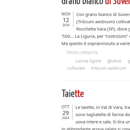
Grano bianco
di Suve
NOV
Con grano bianco di Suvero 
12
(Triticum aestivum) coltiva
2024
Rocchetta Vara (SP), dove 
‘500… La Liguria, per “costrizioni”
Ma questo è sopravvissuto a varie 
Senza categoria
cucina ligure
glutine
g
colturale
triticum aestivum
Taie
tte
OTT
Le taiette, in Val di Vara, t
29
sono tagliatelle di farina d
2024
uova intere e sale. Si tira 
in abbondante acqua salata si cond