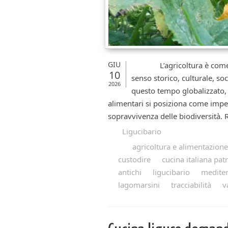
GIU
L’agricoltura è come il b
10
senso storico, culturale, 
2026
questo tempo globalizzato, 
alimentari si posiziona come imper
sopravvivenza delle biodiversità. 
Ligucibario
agricoltura e alimentazione
custodire
cucina italiana pa
antichi
ligucibario
medite
lagomarsini
tracciabilità
v