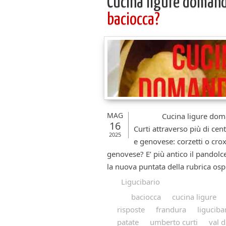
Cucina ligure doman
baciocca?
MAG
Cucina ligure domande 
16
Curti attraverso più di cen
2025
e genovese: corzetti o crox
genovese? E’ più antico il pandolc
la nuova puntata della rubrica ospit
Ligucibario
baciocca
cucina ligure
risposte
frandura
liguciba
patate
umberto curti
val d