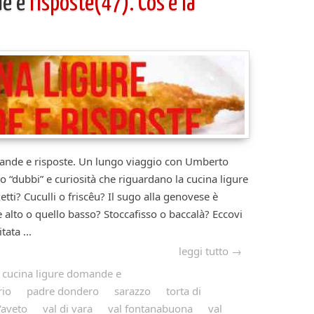
de e
risposte(47). Cos’è la
e risposte. Un lungo viaggio con Umberto
to “dubbi” e curiosità che riguardano la cucina ligure
etti? Cuculli o friscêu? Il sugo alla genovese è
e alto o quello basso? Stoccafisso o baccalà? Eccovi
ata ...
leggi tutto →
cucina ligure domande e
rio
padre dondero
sarazzo
torta di
'aveto
val di vara
val fontanabuona
val