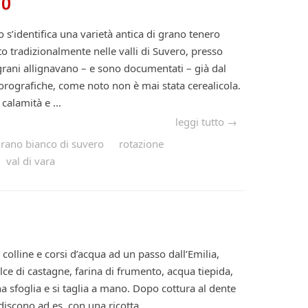
ro
s’identifica una varietà antica di grano tenero
to tradizionalmente nelle valli di Suvero, presso
grani allignavano – e sono documentati – già dal
 orografiche, come noto non è mai stata cerealicola.
calamità e ...
leggi tutto →
rano bianco di suvero
rotazione
val di vara
ra colline e corsi d’acqua ad un passo dall’Emilia,
olce di castagne, farina di frumento, acqua tiepida,
una sfoglia e si taglia a mano. Dopo cottura al dente
iscono ad es. con una ricotta ...