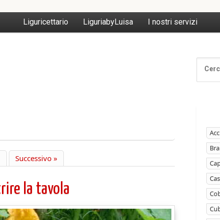
Liguricettario
LiguriabyLuisa
I nostri servizi
Acc
Bra
6
Successivo »
Ca
Cas
rire la tavola
Cob
Cub