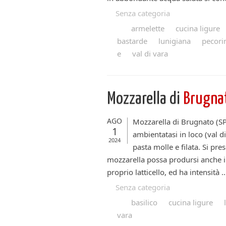
Senza categoria
armelette
cucina ligure
bastarde
lunigiana
pecori
e
val di vara
Mozzarella di
Brugna
AGO
Mozzarella di Brugnato (SP),
1
ambientatasi in loco (val d
2024
pasta molle e filata. Si pr
mozzarella possa prodursi anche i
proprio latticello, ed ha intensità ..
Senza categoria
basilico
cucina ligure
vara