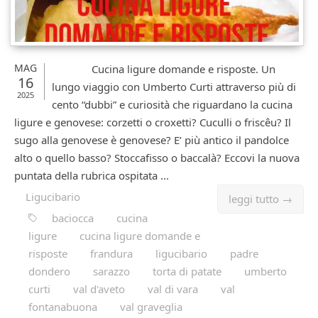
MAG
Cucina ligure domande e risposte. Un
16
lungo viaggio con Umberto Curti attraverso più di
2025
cento “dubbi” e curiosità che riguardano la cucina
ligure e genovese: corzetti o croxetti? Cuculli o friscêu? Il
sugo alla genovese è genovese? E’ più antico il pandolce
alto o quello basso? Stoccafisso o baccalà? Eccovi la nuova
puntata della rubrica ospitata ...
Ligucibario
leggi tutto →
baciocca
cucina
ligure
cucina ligure domande e
risposte
frandura
ligucibario
padre
dondero
sarazzo
torta di patate
umberto
curti
val d'aveto
val di vara
val
fontanabuona
val graveglia