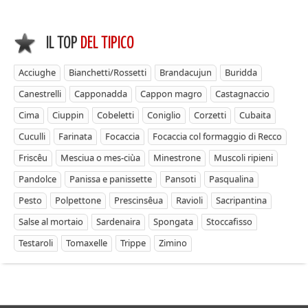
IL TOP
DEL TIPICO
Acciughe
Bianchetti/Rossetti
Brandacujun
Buridda
Canestrelli
Capponadda
Cappon magro
Castagnaccio
Cima
Ciuppin
Cobeletti
Coniglio
Corzetti
Cubaita
Cuculli
Farinata
Focaccia
Focaccia col formaggio di Recco
Friscêu
Mesciua o mes-ciùa
Minestrone
Muscoli ripieni
Pandolce
Panissa e panissette
Pansoti
Pasqualina
Pesto
Polpettone
Prescinsêua
Ravioli
Sacripantina
Salse al mortaio
Sardenaira
Spongata
Stoccafisso
Testaroli
Tomaxelle
Trippe
Zimino