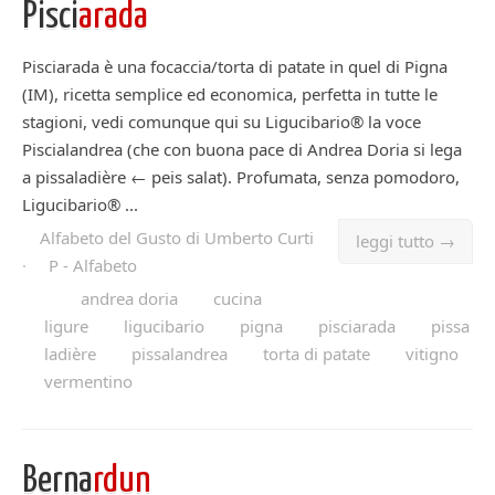
Pisci
arada
Pisciarada è una focaccia/torta di patate in quel di Pigna
(IM), ricetta semplice ed economica, perfetta in tutte le
stagioni, vedi comunque qui su Ligucibario® la voce
Piscialandrea (che con buona pace di Andrea Doria si lega
a pissaladière ← peis salat). Profumata, senza pomodoro,
Ligucibario® ...
Alfabeto del Gusto di Umberto Curti
leggi tutto →
·
P - Alfabeto
andrea doria
cucina
ligure
ligucibario
pigna
pisciarada
pissa
ladière
pissalandrea
torta di patate
vitigno
vermentino
Berna
rdun