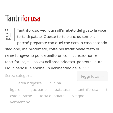
Tantri
forusa
OTT
Tantriforusa, vedi qui sull’alfabeto del gusto la voce
31
torta di patate. Queste torte bianche, semplici
2024
perché preparate con quel che c’era in casa secondo
stagione, ma profumate, cotte nel tradizionale testo di
rame fungevano poi da piatto unico. Il curioso nome,
tantriforusa, si usa(va) nell’area brigasca, ponente ligure.
Ligucibario® le abbina un Vermentino della DOC ...
Senza categoria
leggi tutto →
area brigasca
cucina
ligure
ligucibario
patatusa
tantriforusa
t
esto di rame
torta di patate
vitigno
vermentino