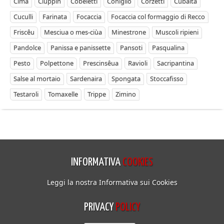
Cima
Ciuppin
Cobeletti
Coniglio
Corzetti
Cubaita
Cuculli
Farinata
Focaccia
Focaccia col formaggio di Recco
Friscêu
Mesciua o mes-ciùa
Minestrone
Muscoli ripieni
Pandolce
Panissa e panissette
Pansoti
Pasqualina
Pesto
Polpettone
Prescinsêua
Ravioli
Sacripantina
Salse al mortaio
Sardenaira
Spongata
Stoccafisso
Testaroli
Tomaxelle
Trippe
Zimino
INFORMATIVA
COOKIES
Leggi la nostra Informativa sui Cookies
PRIVACY
POLICY