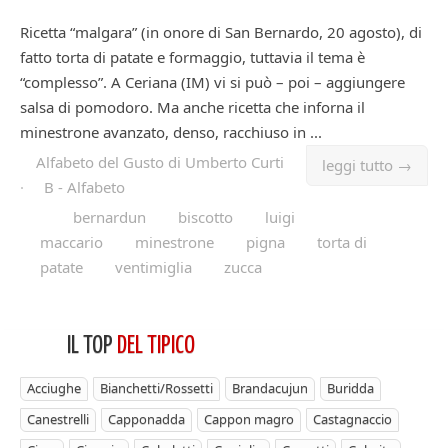
Ricetta “malgara” (in onore di San Bernardo, 20 agosto), di
fatto torta di patate e formaggio, tuttavia il tema è
“complesso”. A Ceriana (IM) vi si può – poi – aggiungere
salsa di pomodoro. Ma anche ricetta che inforna il
minestrone avanzato, denso, racchiuso in ...
Alfabeto del Gusto di Umberto Curti
leggi tutto →
·
B - Alfabeto
bernardun
biscotto
luigi
maccario
minestrone
pigna
torta di
patate
ventimiglia
zucca
IL TOP
DEL TIPICO
Acciughe
Bianchetti/Rossetti
Brandacujun
Buridda
Canestrelli
Capponadda
Cappon magro
Castagnaccio