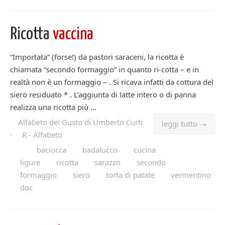
Ricotta
vaccina
“Importata” (forse!) da pastori saraceni, la ricotta è
chiamata “secondo formaggio” in quanto ri-cotta – e in
realtà non è un formaggio – . Si ricava infatti da cottura del
siero residuato * . L’aggiunta di latte intero o di panna
realizza una ricotta più ...
Alfabeto del Gusto di Umberto Curti
leggi tutto →
·
R - Alfabeto
baciocca
badalucco
cucina
ligure
ricotta
sarazzo
secondo
formaggio
siero
torta di patate
vermentino
doc