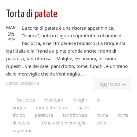
Torta di
patate
MAR
La torta di patate è una risorsa appenninica,
25
“bianca”, nota in Liguria soprattutto col nome di
2024
baciocca, e nell’Imperiese brigasco (La Brigue sta
tra l’Italia e la Francia alpina) prende anche i nomi di
patatusa, tantriforusa… Malghe, escursioni, incisioni
rupestri, vie del sale, pani d’orzo, tome, funghi, e un treno
delle meraviglie che da Ventimiglia ...
Senza categoria
leggi tutto →
baciocca
frandura
funghi
la
brigue
montalto ligure
pane
d'orzo
patatusa
tantriforusa
tome
torta
di patate
treno delle meraviglie
valle
argentina