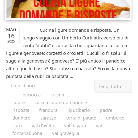
MAG
Cucina ligure domande e risposte. Un
16
lungo viaggio con Umberto Curti attraverso più di
2025
cento “dubbi” e curiosità che riguardano la cucina
ligure e genovese: corzetti o croxetti? Cuculli o friscêu? Il
sugo alla genovese è genovese? E’ più antico il pandolce
alto o quello basso? Stoccafisso o baccalà? Eccovi la nuova
puntata della rubrica ospitata ...
Ligucibario
leggi tutto →
baciocca
cucina
ligure
cucina ligure domande e
risposte
frandura
ligucibario
padre
dondero
sarazzo
torta di patate
umberto
curti
val d'aveto
val di vara
val
fontanabuona
val graveglia