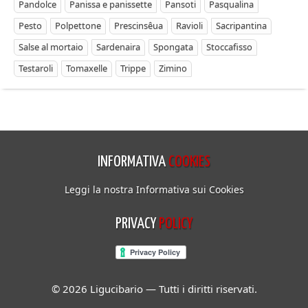
Pandolce
Panissa e panissette
Pansoti
Pasqualina
Pesto
Polpettone
Prescinsêua
Ravioli
Sacripantina
Salse al mortaio
Sardenaira
Spongata
Stoccafisso
Testaroli
Tomaxelle
Trippe
Zimino
INFORMATIVA
COOKIES
Leggi la nostra Informativa sui Cookies
PRIVACY
POLICY
© 2026 Ligucibario — Tutti i diritti riservati.