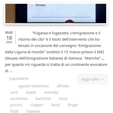
MAR
“Fügassa e fugazzeta. L’emigrazione e il
18
ritorno dei cibi” è il titolo dell’intervento che ho
2025
tenuto in occasione del convegno “Emigrazione:
dalla Liguria al mondo” svoltosi il 15 marzo presso il MEI
(Museo dell’Emigrazione Italiana) di Genova. “Meriche”…,
per quanto mi riguarda si tratta di un continente evocatore
di ...
Ligucibario
leggi tutto →
agustin banchero
alfredo
curti
asado
avenida
corrientes
bachiche
boca
juniors
ciuppin
fainà
finger
food
fugassa