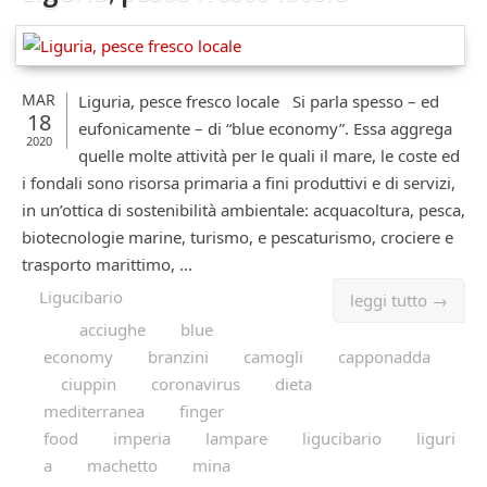
MAR
Liguria, pesce fresco locale Si parla spesso – ed
18
eufonicamente – di “blue economy”. Essa aggrega
2020
quelle molte attività per le quali il mare, le coste ed
i fondali sono risorsa primaria a fini produttivi e di servizi,
in un’ottica di sostenibilità ambientale: acquacoltura, pesca,
biotecnologie marine, turismo, e pescaturismo, crociere e
trasporto marittimo, ...
Ligucibario
leggi tutto →
acciughe
blue
economy
branzini
camogli
capponadda
ciuppin
coronavirus
dieta
mediterranea
finger
food
imperia
lampare
ligucibario
liguri
a
machetto
mina