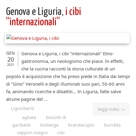
Genova e Liguria,
i cibi
“internazionali”
GEN
Genova e Liguria, i cibi “internazionali” Etno-
20
gastronomia, un neologismo che piace. In effetti,
2021
che la cucina racconti la storia culturale di un
popolo è acquisizione che ha preso piede in Italia dai tempi
di “Gino” Veronelli e degli illuminati suoi pari, 50-60 anni
fa, animando ricerche e dibattiti… In Liguria, fatte salve
alcune pagine del ...
Ligucibario
leggi tutto →
agliata
biscotti di
garibaldi
bottarga
brandacujùn
buridda
cappon magro
cibi