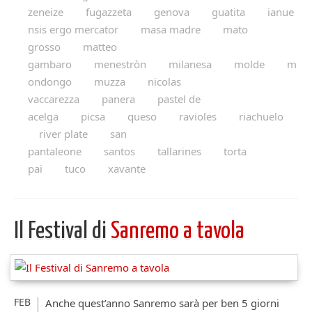
zeneize
fugazzeta
genova
guatita
ianue
nsis ergo mercator
masa madre
mato
grosso
matteo
gambaro
menestròn
milanesa
molde
m
ondongo
muzza
nicolas
vaccarezza
panera
pastel de
acelga
picsa
queso
ravioles
riachuelo
river plate
san
pantaleone
santos
tallarines
torta
pai
tuco
xavante
Il Festival di
Sanremo a tavola
FEB
Anche quest’anno Sanremo sarà per ben 5 giorni