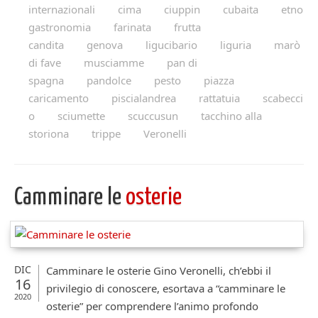
internazionali
cima
ciuppin
cubaita
etno
gastronomia
farinata
frutta
candita
genova
ligucibario
liguria
marò
di fave
musciamme
pan di
spagna
pandolce
pesto
piazza
caricamento
piscialandrea
rattatuia
scabecci
o
sciumette
scuccusun
tacchino alla
storiona
trippe
Veronelli
Camminare le
osterie
DIC
Camminare le osterie Gino Veronelli, ch’ebbi il
16
privilegio di conoscere, esortava a “camminare le
2020
osterie” per comprendere l’animo profondo