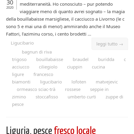
30
mediterraneità. Ho conosciuto – pur potendo
2020
viaggiare meno di quanto avrei sognato – la magia
della bouillabaisse marsigliese, il cacciucco a Livorno (le c
sono 5 e mai una di meno!) ammirando anche il Museo
Fattori, l’aziminu corso, i cento brodetti ...
Ligucibario
leggi tutto →
bagnun di riva
trigoso
bouillabaisse
braudel
buridda
c
acciucco
ciliegiolo
ciuppin
cucina
ligure
francesco
biamonti
ligucibario
lofoten
matvejevic
ormeasco sciac-trà
rossese
seppie in
zimino
stoccafisso
umberto curti
zuppe di
pesce
Liguria, pesce
fresco locale