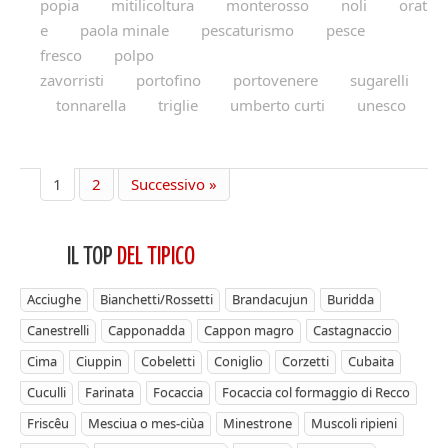
popia
mitilicoltura
monterosso
noli
orat
e
paola minale
pescaturismo
pesce
fresco
polpo
zavorristi
portofino
portovenere
sugarelli
tonnarella
triglie
umberto curti
unesco
1
2
Successivo »
IL TOP
DEL TIPICO
Acciughe
Bianchetti/Rossetti
Brandacujun
Buridda
Canestrelli
Capponadda
Cappon magro
Castagnaccio
Cima
Ciuppin
Cobeletti
Coniglio
Corzetti
Cubaita
Cuculli
Farinata
Focaccia
Focaccia col formaggio di Recco
Friscêu
Mesciua o mes-ciùa
Minestrone
Muscoli ripieni