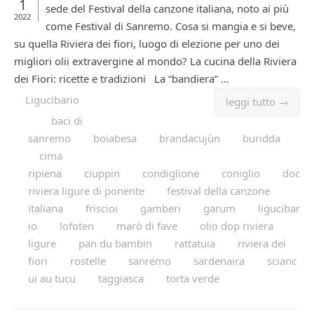
1
sede del Festival della canzone italiana, noto ai più
2022
come Festival di Sanremo. Cosa si mangia e si beve,
su quella Riviera dei fiori, luogo di elezione per uno dei
migliori olii extravergine al mondo? La cucina della Riviera
dei Fiori: ricette e tradizioni La “bandiera” ...
Ligucibario
leggi tutto →
baci di
sanremo
boiabesa
brandacujùn
buridda
cima
ripiena
ciuppin
condiglione
coniglio
doc
riviera ligure di ponente
festival della canzone
italiana
friscioi
gamberi
garum
ligucibar
io
lofoten
marò di fave
olio dop riviera
ligure
pan du bambin
rattatuia
riviera dei
fiori
rostelle
sanremo
sardenaira
scianc
ui au tucu
taggiasca
torta verde