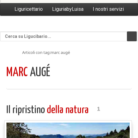
Liguricettario
LiguriabyLuisa
I nostri servizi
Articoli con tag:marc augé
MARC
AUGÉ
Il ripristino
della natura
1