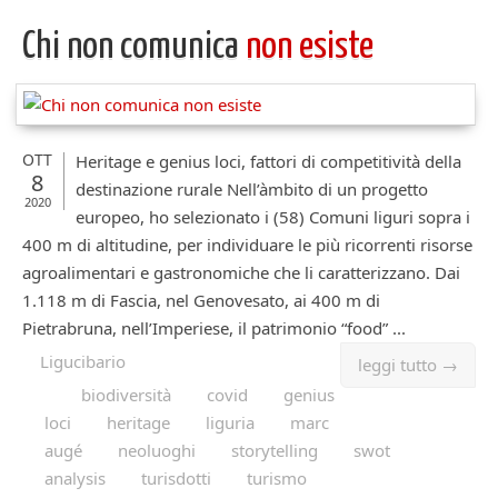
Chi non comunica
non esiste
OTT
Heritage e genius loci, fattori di competitività della
8
destinazione rurale Nell’àmbito di un progetto
2020
europeo, ho selezionato i (58) Comuni liguri sopra i
400 m di altitudine, per individuare le più ricorrenti risorse
agroalimentari e gastronomiche che li caratterizzano. Dai
1.118 m di Fascia, nel Genovesato, ai 400 m di
Pietrabruna, nell’Imperiese, il patrimonio “food” ...
Ligucibario
leggi tutto →
biodiversità
covid
genius
loci
heritage
liguria
marc
augé
neoluoghi
storytelling
swot
analysis
turisdotti
turismo