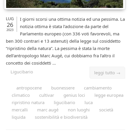
LUG
I giorni scorsi una ottima notizia ed una pessima. La
26
notizia ottima è stata l’adozione da parte del
2023
Parlamento europeo (con 336 voti favorevoli, ma
ben 300 contrari e 13 astenuti) della legge sul cosiddetto
“ripristino della natura”. La pessima è stata la morte
dell’antropologo Marc Augé, cui dobbiamo fra l’altro il
concetto dei cosiddetti ...
Ligucibario
leggi tutto →
antropocene
buonessere
cambiamento
climatico
cultivar
genius loci
legge europea
ripristino natura
ligucibario
luca
mercalli
marc augé
non luoghi
società
liquida
sostenibilità e biodiversità