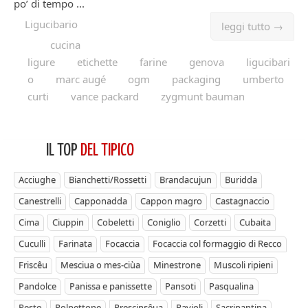
po’ di tempo ...
Ligucibario
leggi tutto →
cucina
ligure
etichette
farine
genova
ligucibari
o
marc augé
ogm
packaging
umberto
curti
vance packard
zygmunt bauman
IL TOP
DEL TIPICO
Acciughe
Bianchetti/Rossetti
Brandacujun
Buridda
Canestrelli
Capponadda
Cappon magro
Castagnaccio
Cima
Ciuppin
Cobeletti
Coniglio
Corzetti
Cubaita
Cuculli
Farinata
Focaccia
Focaccia col formaggio di Recco
Friscêu
Mesciua o mes-ciùa
Minestrone
Muscoli ripieni
Pandolce
Panissa e panissette
Pansoti
Pasqualina
Pesto
Polpettone
Prescinsêua
Ravioli
Sacripantina