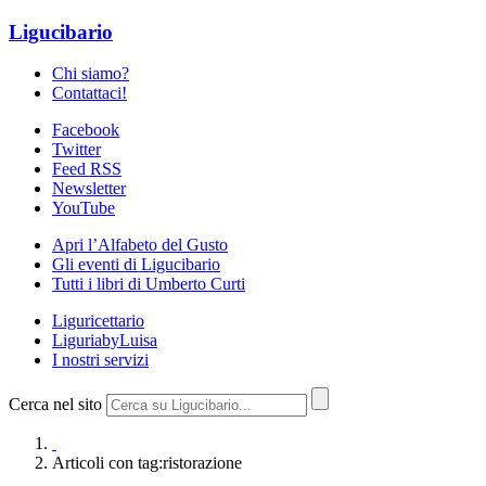
Ligucibario
Chi siamo?
Contattaci!
Facebook
Twitter
Feed RSS
Newsletter
YouTube
Apri l’Alfabeto del Gusto
Gli eventi di Ligucibario
Tutti i libri di Umberto Curti
Liguricettario
LiguriabyLuisa
I nostri servizi
Cerca nel sito
Articoli con tag:ristorazione