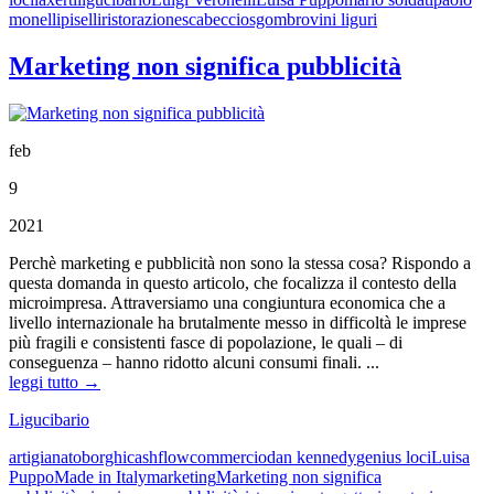
monelli
piselli
ristorazione
scabeccio
sgombro
vini liguri
Marketing non significa pubblicità
feb
9
2021
Perchè marketing e pubblicità non sono la stessa cosa? Rispondo a
questa domanda in questo articolo, che focalizza il contesto della
microimpresa. Attraversiamo una congiuntura economica che a
livello internazionale ha brutalmente messo in difficoltà le imprese
più fragili e consistenti fasce di popolazione, le quali – di
conseguenza – hanno ridotto alcuni consumi finali. ...
leggi tutto →
Ligucibario
artigianato
borghi
cashflow
commercio
dan kennedy
genius loci
Luisa
Puppo
Made in Italy
marketing
Marketing non significa