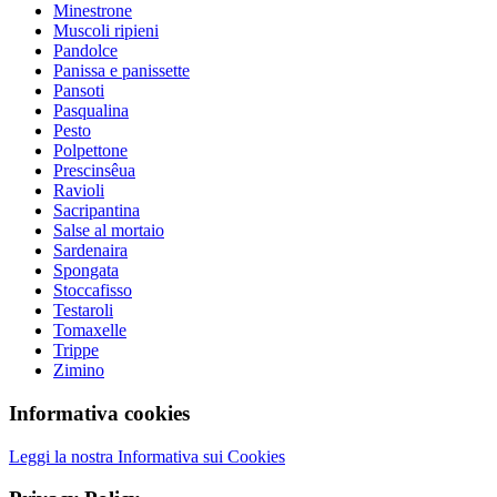
Minestrone
Muscoli ripieni
Pandolce
Panissa e panissette
Pansoti
Pasqualina
Pesto
Polpettone
Prescinsêua
Ravioli
Sacripantina
Salse al mortaio
Sardenaira
Spongata
Stoccafisso
Testaroli
Tomaxelle
Trippe
Zimino
Informativa cookies
Leggi la nostra Informativa sui Cookies