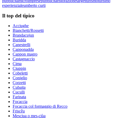
pubblicità
microimprese
pubblicità
ristorazione
target
turismo
turismo
esperienziale
umberto curti
Il top del tipico
Acciughe
Bianchetti/Rossetti
Brandacujun
Buridda
Canestrelli
Capponadda
Cappon magro
Castagnaccio
Cima
Ciuppin
Cobeletti
Coniglio
Corzetti
Cubaita
Cuculli
Farinata
Focaccia
Focaccia col formaggio di Recco
Friscêu
Mesciua o mes-ciùa