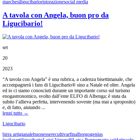
marchesi
ligucibario
ristorazione
social media
A tavola con Angela, buon pro da
Ligucibario!
set
20
2023
“A tavola con Angela” è una rubrica, a cadenza bisettimanale, che
accompagnerà i fans di Ligucibario® sino a Natale ed oltre. Angela
ed io ci siamo conosciuti durante un importante corso sul turismo
enogastronomico, svolto dall’ente ELFO di Albenga; è stata da
subito l’allieva perfetta, intervenendo sovente (ma mai a sproposito)
e, di fatto, aiutando ...
leggi tutto →
Ligucibario
birra artigianale
buonessere
cultivar
finalborgo
genius
loci
laxerti
ligucibario
Luigi Veronelli
Luisa Puppo
mario soldati
paolo