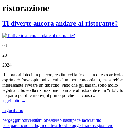
ristorazione
Ti diverte ancora andare al ristorante?
ott
23
2024
Ristoratori fateci un piacere, restituiteci la festa... In questo articolo
esprimerò forse opinioni su cui taluni non concordano, ma sarebbe
interessante avviare un dibattito, visto che gli italiani sono molto
legati al cibo e alla ristorazione – andare al ristorante è un “rito”. Io
ne parlo per due motivi, il primo perché – a causa ...
leggi tutto →
Ligucibario
bergeggi
biodiversità
buonessere
butastupa
celiaci
claudio
pasquarelli
cucina ligure
cultivar
food blogger
friandise
gualtiero