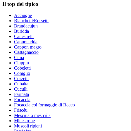
Il top del tipico
Acciughe
Bianchetti/Rossetti
Brandacujun
Buridda
Canestrelli
Capponadda
Cappon magro
Castagnaccio
Cima
Ciuppin
Cobeletti
Coniglio
Corzetti
Cubaita
Cuculli
Farinata
Focaccia
Focaccia col formaggio di Recco
Friscêu
Mesciua o mes-ciùa
Minestrone
Muscoli ripieni