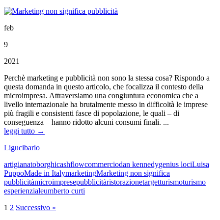
feb
9
2021
Perchè marketing e pubblicità non sono la stessa cosa? Rispondo a
questa domanda in questo articolo, che focalizza il contesto della
microimpresa. Attraversiamo una congiuntura economica che a
livello internazionale ha brutalmente messo in difficoltà le imprese
più fragili e consistenti fasce di popolazione, le quali – di
conseguenza – hanno ridotto alcuni consumi finali. ...
leggi tutto →
Ligucibario
artigianato
borghi
cashflow
commercio
dan kennedy
genius loci
Luisa
Puppo
Made in Italy
marketing
Marketing non significa
pubblicità
microimprese
pubblicità
ristorazione
target
turismo
turismo
esperienziale
umberto curti
1
2
Successivo »