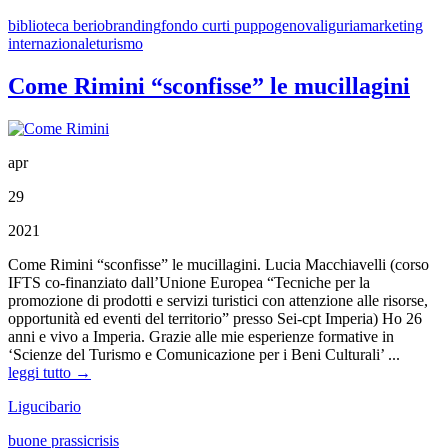
biblioteca berio
branding
fondo curti puppo
genova
liguria
marketing
internazionale
turismo
Come Rimini “sconfisse” le mucillagini
apr
29
2021
Come Rimini “sconfisse” le mucillagini. Lucia Macchiavelli (corso
IFTS co-finanziato dall’Unione Europea “Tecniche per la
promozione di prodotti e servizi turistici con attenzione alle risorse,
opportunità ed eventi del territorio” presso Sei-cpt Imperia) Ho 26
anni e vivo a Imperia. Grazie alle mie esperienze formative in
‘Scienze del Turismo e Comunicazione per i Beni Culturali’ ...
leggi tutto →
Ligucibario
buone prassi
crisis