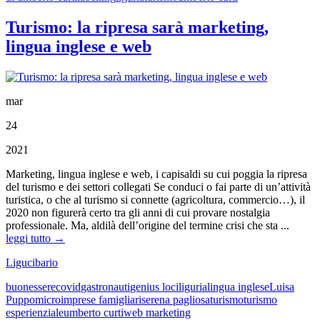
Turismo: la ripresa sarà marketing,
lingua inglese e web
mar
24
2021
Marketing, lingua inglese e web, i capisaldi su cui poggia la ripresa
del turismo e dei settori collegati Se conduci o fai parte di un’attività
turistica, o che al turismo si connette (agricoltura, commercio…), il
2020 non figurerà certo tra gli anni di cui provare nostalgia
professionale. Ma, aldilà dell’origine del termine crisi che sta ...
leggi tutto →
Ligucibario
buonessere
covid
gastronauti
genius loci
liguria
lingua inglese
Luisa
Puppo
microimprese famigliari
serena pagliosa
turismo
turismo
esperienziale
umberto curti
web marketing