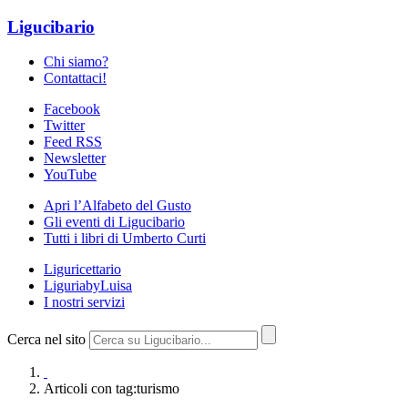
Ligucibario
Chi siamo?
Contattaci!
Facebook
Twitter
Feed RSS
Newsletter
YouTube
Apri l’Alfabeto del Gusto
Gli eventi di Ligucibario
Tutti i libri di Umberto Curti
Liguricettario
LiguriabyLuisa
I nostri servizi
Cerca nel sito
Articoli con tag:turismo