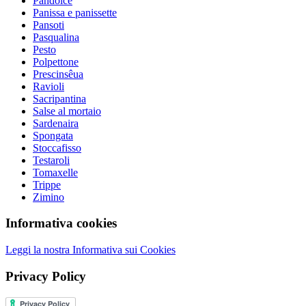
Pandolce
Panissa e panissette
Pansoti
Pasqualina
Pesto
Polpettone
Prescinsêua
Ravioli
Sacripantina
Salse al mortaio
Sardenaira
Spongata
Stoccafisso
Testaroli
Tomaxelle
Trippe
Zimino
Informativa cookies
Leggi la nostra Informativa sui Cookies
Privacy Policy