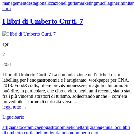
management
destagionalizzazione
liguria
marketing
mucillagine
rimini
ta
curti
I libri di Umberto Curti. 7
apr
2
2021
I libri di Umberto Curti. 7 La comunicazione nell’etichetta. Un
labelling per l’enogastronomia e l’artigianato, workpaper per CNA,
2013. Food&crafts, filiere brevi&buonessere, magnifici binomii. Si
può dire, in particolare, che cibo e vino, negli anni recenti, siano stati
fra i più vincenti attrattori di turismo, sollecitando anche – com’era
prevedibile – forme di curiosità verso ...
leggi tutto →
Ligucibario
artigianato
ceramica
enogastronomia
etichetta
filigrana
genius loci
i libri
di umberto curti
labelling
liguria
turismo
umberto curti