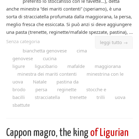
preferito lo stoccafisso con le favette…), detta
anche minestra “dei mariti contenti” (speriamo), è una
sorta di stracciatella profumata dalla maggiorana, la persa,
meglio fresca che essiccata. Si può anzi si deve aggiungere
una pasta (trenette, reginette/mafalde spezzate, pastina), ...
Senza categoria
leggi tutto →
bianchetta genovese
cima
genovese
cucina
ligure
ligucibario
mafalde
maggiorana
minestra dei mariti contenti
minestrina con le
uova
Natale
pastina da
brodo
persa
reginette
stocche e
bacilli
stracciatella
trenette
trilli
uova
sbattute
Cappon magro, the king
of Ligurian