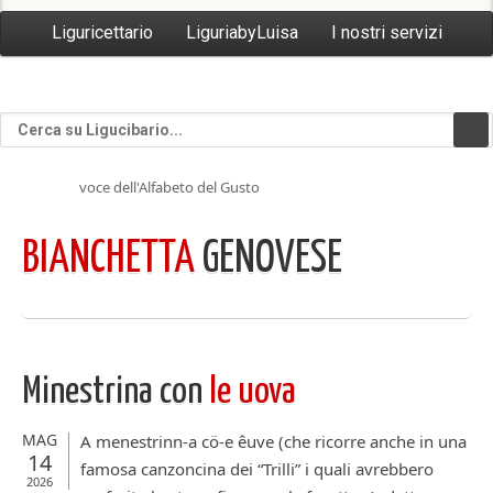
Liguricettario
LiguriabyLuisa
I nostri servizi
voce dell'Alfabeto del Gusto
BIANCHETTA
GENOVESE
Minestrina con
le uova
MAG
A menestrinn-a cö-e êuve (che ricorre anche in una
14
famosa canzoncina dei “Trilli” i quali avrebbero
2026