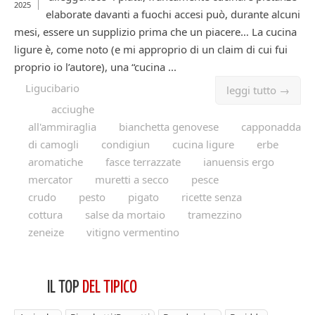
2025
elaborate davanti a fuochi accesi può, durante alcuni
mesi, essere un supplizio prima che un piacere… La cucina
ligure è, come noto (e mi approprio di un claim di cui fui
proprio io l’autore), una “cucina ...
Ligucibario
leggi tutto →
acciughe
all'ammiraglia
bianchetta genovese
capponadda
di camogli
condigiun
cucina ligure
erbe
aromatiche
fasce terrazzate
ianuensis ergo
mercator
muretti a secco
pesce
crudo
pesto
pigato
ricette senza
cottura
salse da mortaio
tramezzino
zeneize
vitigno vermentino
IL TOP
DEL TIPICO