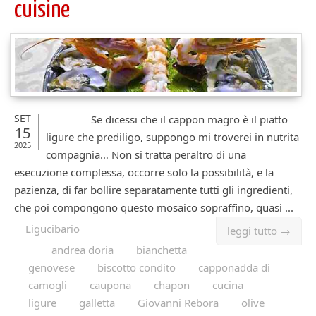
cuisine
SET
Se dicessi che il cappon magro è il piatto
15
ligure che prediligo, suppongo mi troverei in nutrita
2025
compagnia… Non si tratta peraltro di una
esecuzione complessa, occorre solo la possibilità, e la
pazienza, di far bollire separatamente tutti gli ingredienti,
che poi compongono questo mosaico sopraffino, quasi ...
Ligucibario
leggi tutto →
andrea doria
bianchetta
genovese
biscotto condito
capponadda di
camogli
caupona
chapon
cucina
ligure
galletta
Giovanni Rebora
olive