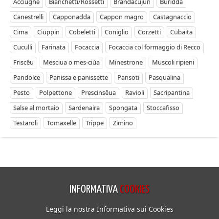
Acciughe
Bianchetti/Rossetti
Brandacujun
Buridda
Canestrelli
Capponadda
Cappon magro
Castagnaccio
Cima
Ciuppin
Cobeletti
Coniglio
Corzetti
Cubaita
Cuculli
Farinata
Focaccia
Focaccia col formaggio di Recco
Friscêu
Mesciua o mes-ciùa
Minestrone
Muscoli ripieni
Pandolce
Panissa e panissette
Pansoti
Pasqualina
Pesto
Polpettone
Prescinsêua
Ravioli
Sacripantina
Salse al mortaio
Sardenaira
Spongata
Stoccafisso
Testaroli
Tomaxelle
Trippe
Zimino
INFORMATIVA
COOKIES
Leggi la nostra Informativa sui Cookies