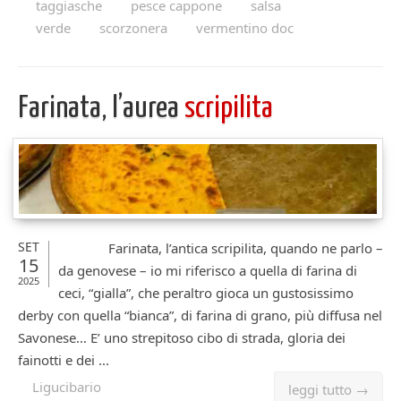
taggiasche
pesce cappone
salsa
verde
scorzonera
vermentino doc
Farinata, l’aurea
scripilita
SET
Farinata, l’antica scripilita, quando ne parlo –
15
da genovese – io mi riferisco a quella di farina di
2025
ceci, “gialla”, che peraltro gioca un gustosissimo
derby con quella “bianca”, di farina di grano, più diffusa nel
Savonese… E’ uno strepitoso cibo di strada, gloria dei
fainotti e dei ...
Ligucibario
leggi tutto →