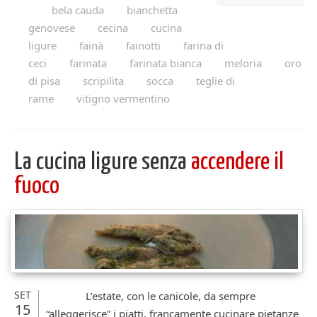
bela cauda
bianchetta
genovese
cecina
cucina
ligure
fainà
fainotti
farina di
ceci
farinata
farinata bianca
meloria
oro
di pisa
scripilita
socca
teglie di
rame
vitigno vermentino
La cucina ligure senza
accendere il
fuoco
SET
L’estate, con le canicole, da sempre
15
“alleggerisce” i piatti, francamente cucinare pietanze