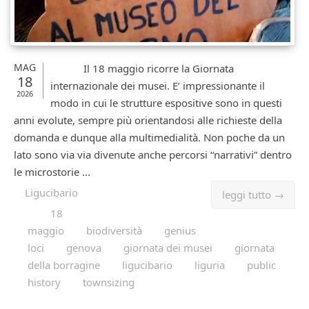
MAG
Il 18 maggio ricorre la Giornata
18
internazionale dei musei. E’ impressionante il
2026
modo in cui le strutture espositive sono in questi
anni evolute, sempre più orientandosi alle richieste della
domanda e dunque alla multimedialità. Non poche da un
lato sono via via divenute anche percorsi “narrativi” dentro
le microstorie ...
Ligucibario
leggi tutto →
18
maggio
biodiversità
genius
loci
genova
giornata dei musei
giornata
della borragine
ligucibario
liguria
public
history
townsizing