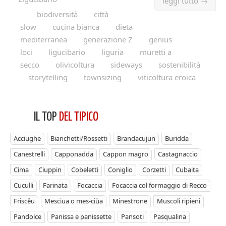
leggi tutto →
biodiversità
città
slow
cucina bianca
dieta
mediterranea
generazione Z
genius
loci
ligucibario
liguria
muretti a
secco
olivicoltura
sideways
sostenibilità
storytelling
townsizing
viticoltura eroica
IL TOP
DEL TIPICO
Acciughe
Bianchetti/Rossetti
Brandacujun
Buridda
Canestrelli
Capponadda
Cappon magro
Castagnaccio
Cima
Ciuppin
Cobeletti
Coniglio
Corzetti
Cubaita
Cuculli
Farinata
Focaccia
Focaccia col formaggio di Recco
Friscêu
Mesciua o mes-ciùa
Minestrone
Muscoli ripieni
Pandolce
Panissa e panissette
Pansoti
Pasqualina