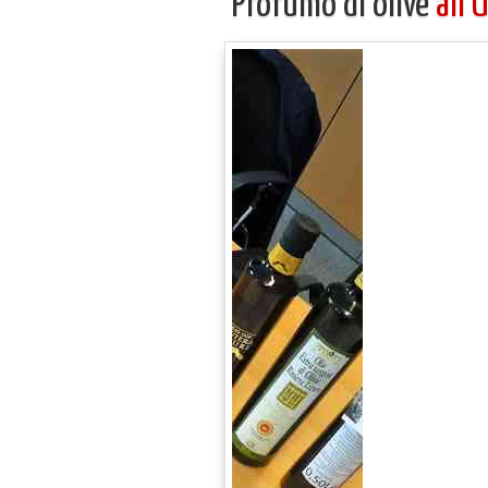
Profumo di olive
all’