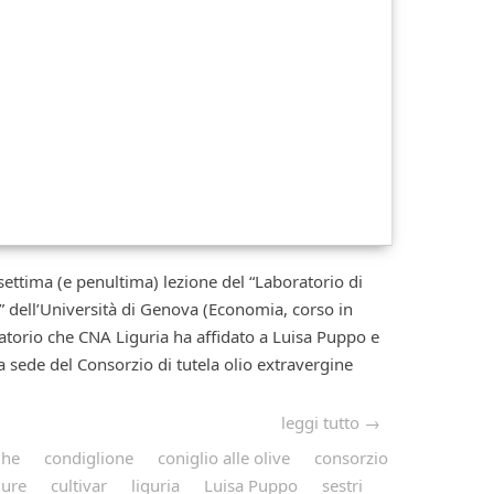
ima (e penultima) lezione del “Laboratorio di
ali” dell’Università di Genova (Economia, corso in
atorio che CNA Liguria ha affidato a Luisa Puppo e
a sede del Consorzio di tutela olio extravergine
leggi tutto →
ghe
condiglione
coniglio alle olive
consorzio
gure
cultivar
liguria
Luisa Puppo
sestri