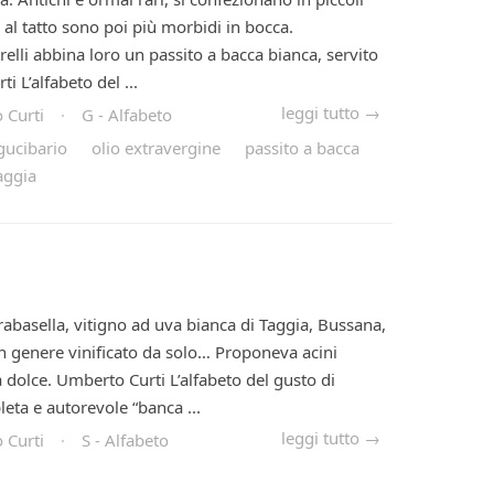
al tatto sono poi più morbidi in bocca.
relli abbina loro un passito a bacca bianca, servito
i L’alfabeto del ...
leggi tutto →
 Curti
·
G - Alfabeto
igucibario
olio extravergine
passito a bacca
aggia
rabasella, vitigno ad uva bianca di Taggia, Bussana,
in genere vinificato da solo… Proponeva acini
ta dolce. Umberto Curti L’alfabeto del gusto di
eta e autorevole “banca ...
leggi tutto →
 Curti
·
S - Alfabeto