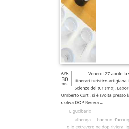
APR
Venerdì 27 aprile la sett
30
itinerari turistico-artigian
2018
Scienze del turismo), Labor
Umberto Curti, si è svolta presso l
d’oliva DOP Riviera ...
Ligucibario
albenga
bagnun d'acciu
olio extravergine dop riviera li