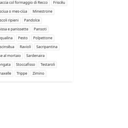
accia col formaggio di Recco
Friscêu
ciua o mes-ciùa
Minestrone
coli ripieni
Pandolce
issa e panissette
Pansoti
qualina
Pesto
Polpettone
scinsêua
Ravioli
Sacripantina
se al mortaio
Sardenaira
ongata
Stoccafisso
Testaroli
axelle
Trippe
Zimino