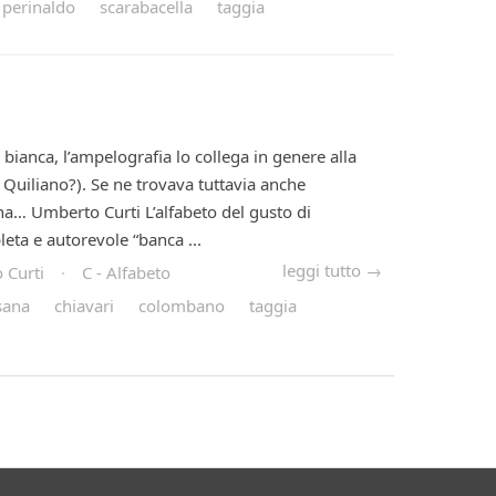
perinaldo
scarabacella
taggia
bianca, l’ampelografia lo collega in genere alla
 Quiliano?). Se ne trovava tuttavia anche
na… Umberto Curti L’alfabeto del gusto di
eta e autorevole “banca ...
leggi tutto →
 Curti
·
C - Alfabeto
sana
chiavari
colombano
taggia