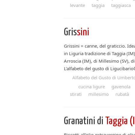
levante
taggia
taggiasca
Gris
sini
Grissini = canne, del graticcio. Id
in Liguria tradizione di Taggia (IM
Arroscia (IM), di Millesimo (SV), d
L’alfabeto del gusto di Ligucibario®
Alfabeto del Gusto di Umberto
cucina ligure
gavenola
stirati
millesimo
rubatà
Granatini di
Taggia (
Biscotti all’olio extravergine di oli