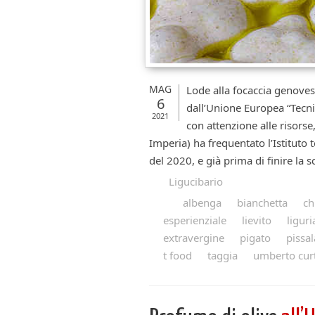
MAG
Lode alla focaccia genovese
6
dall’Unione Europea “Tecnic
2021
con attenzione alle risorse
Imperia) ha frequentato l’Istituto
del 2020, e già prima di finire la s
Ligucibario
albenga
bianchetta
ch
esperienziale
lievito
liguri
extravergine
pigato
pissa
t food
taggia
umberto curt