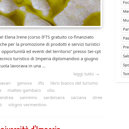
Foc
Mes
Mus
Pan
! Elena Irene (corso IFTS gratuito co-finanziato
Pas
he per la promozione di prodotti e servizi turistici
Pre
, opportunità ed eventi del territorio” presso Sei-cpt
Sal
 tecnico turistico di Imperia diplomandosi a giugno
Sp
cuola lavorava in una ...
leggi tutto →
Tom
iavari
genova
ifts
libro bianco del turismo
a
matteo gambaro
olio
landrea
sanremo
sardenaira
sarzana
stree
i
vitigno vermentino