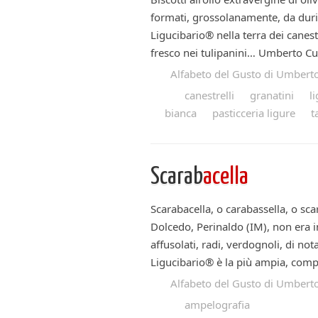
formati, grossolanamente, da duri 
Ligucibario® nella terra dei canest
fresco nei tulipanini… Umberto Curt
Alfabeto del Gusto di Umberto
canestrelli
granatini
l
bianca
pasticceria ligure
t
Scarab
acella
Scarabacella, o carabassella, o sca
Dolcedo, Perinaldo (IM), non era 
affusolati, radi, verdognoli, di no
Ligucibario® è la più ampia, compl
Alfabeto del Gusto di Umberto
ampelografia