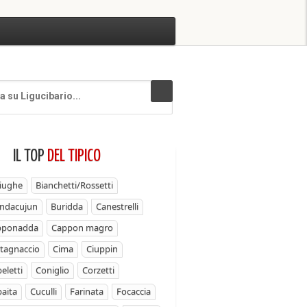
IL TOP
DEL TIPICO
iughe
Bianchetti/Rossetti
ndacujun
Buridda
Canestrelli
pponadda
Cappon magro
tagnaccio
Cima
Ciuppin
eletti
Coniglio
Corzetti
aita
Cuculli
Farinata
Focaccia