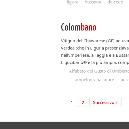
ligure
bussana
dolcedo
Colom
bano
Vitigno del Chiavarese (GE) ad uva 
verdea (che in Liguria presenziava
nell’Imperiese, a Taggia e a Bussa
Ligucibario® è la più ampia, compl
Alfabeto del Gusto di Umberto
ampelografia ligure
bus
1
2
Successivo »