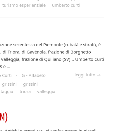
turismo esperienziale
umberto curti
eazione secentesca del Piemonte (rubatà e stirati), è
), di Triora, di Gavénola, frazione di Borghetto
i Valleggia, frazione di Quiliano (SV)… Umberto Curti
 è ...
leggi tutto →
 Curti
·
G - Alfabeto
grissini
grissini
taggia
triora
valleggia
IM)
va. Antichi e ormai rari, si confezionano in piccoli