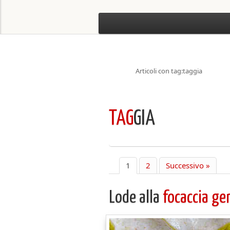
Articoli con tag:taggia
TAG
GIA
1
2
Successivo »
Lode alla
focaccia ge