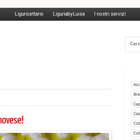
Liguricettario
LiguriabyLuisa
I nostri servizi
Acc
Bra
Ca
Cas
novese!
Cob
Cub