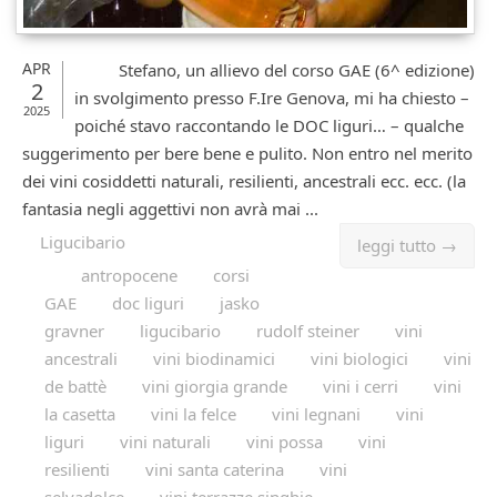
APR
Stefano, un allievo del corso GAE (6^ edizione)
2
in svolgimento presso F.Ire Genova, mi ha chiesto –
2025
poiché stavo raccontando le DOC liguri… – qualche
suggerimento per bere bene e pulito. Non entro nel merito
dei vini cosiddetti naturali, resilienti, ancestrali ecc. ecc. (la
fantasia negli aggettivi non avrà mai ...
Ligucibario
leggi tutto →
antropocene
corsi
GAE
doc liguri
jasko
gravner
ligucibario
rudolf steiner
vini
ancestrali
vini biodinamici
vini biologici
vini
de battè
vini giorgia grande
vini i cerri
vini
la casetta
vini la felce
vini legnani
vini
liguri
vini naturali
vini possa
vini
resilienti
vini santa caterina
vini