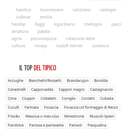
basilico
buonessere
calizzano
castagni
cultivar
emilia
hazelip
faggi
ligucibario
melogno
pacci
amatura
patata
agria
peronospora
rotazione delle
colture
roveja
rudolf steiner
sovescio
IL TOP
DEL TIPICO
Acciughe
Bianchetti/Rossetti
Brandacujun
Buridda
Canestrelli
Capponadda
Cappon magro
Castagnaccio
Cima
Ciuppin
Cobeletti
Coniglio
Corzetti
Cubaita
Cuculli
Farinata
Focaccia
Focaccia col formaggio di Recco
Friscêu
Mesciua o mes-ciùa
Minestrone
Muscoli ripieni
Pandolce
Panissa e panissette
Pansoti
Pasqualina