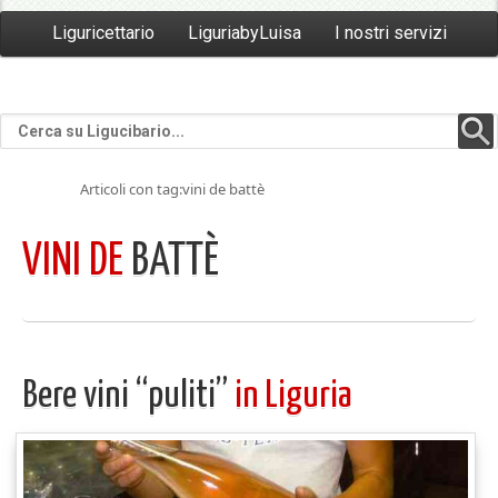
Liguricettario
LiguriabyLuisa
I nostri servizi
Articoli con tag:vini de battè
VINI DE
BATTÈ
Bere vini “puliti”
in Liguria