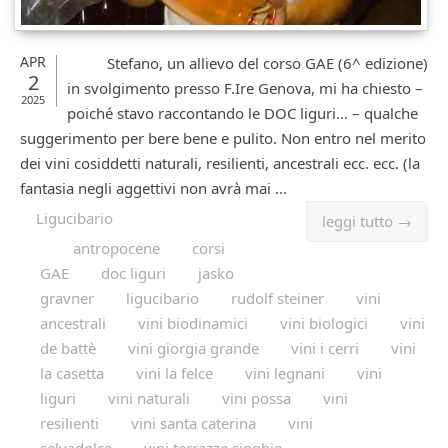
APR
Stefano, un allievo del corso GAE (6^ edizione)
2
in svolgimento presso F.Ire Genova, mi ha chiesto –
2025
poiché stavo raccontando le DOC liguri… – qualche
suggerimento per bere bene e pulito. Non entro nel merito
dei vini cosiddetti naturali, resilienti, ancestrali ecc. ecc. (la
fantasia negli aggettivi non avrà mai ...
Ligucibario
leggi tutto →
antropocene
corsi
GAE
doc liguri
jasko
gravner
ligucibario
rudolf steiner
vini
ancestrali
vini biodinamici
vini biologici
vini
de battè
vini giorgia grande
vini i cerri
vini
la casetta
vini la felce
vini legnani
vini
liguri
vini naturali
vini possa
vini
resilienti
vini santa caterina
vini