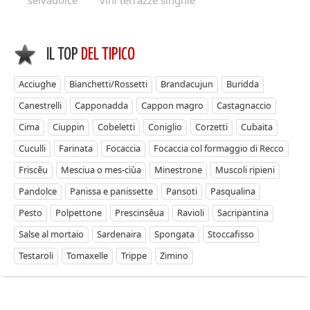
selvadolce
vini terrazze singhie
IL TOP
DEL TIPICO
Acciughe
Bianchetti/Rossetti
Brandacujun
Buridda
Canestrelli
Capponadda
Cappon magro
Castagnaccio
Cima
Ciuppin
Cobeletti
Coniglio
Corzetti
Cubaita
Cuculli
Farinata
Focaccia
Focaccia col formaggio di Recco
Friscêu
Mesciua o mes-ciùa
Minestrone
Muscoli ripieni
Pandolce
Panissa e panissette
Pansoti
Pasqualina
Pesto
Polpettone
Prescinsêua
Ravioli
Sacripantina
Salse al mortaio
Sardenaira
Spongata
Stoccafisso
Testaroli
Tomaxelle
Trippe
Zimino