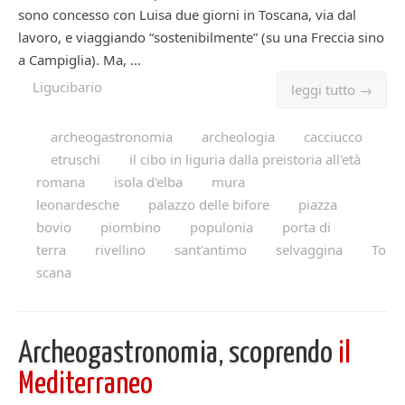
sono concesso con Luisa due giorni in Toscana, via dal
lavoro, e viaggiando “sostenibilmente” (su una Freccia sino
a Campiglia). Ma, ...
Ligucibario
leggi tutto →
archeogastronomia
archeologia
cacciucco
etruschi
il cibo in liguria dalla preistoria all'età
romana
isola d'elba
mura
leonardesche
palazzo delle bifore
piazza
bovio
piombino
populonia
porta di
terra
rivellino
sant'antimo
selvaggina
To
scana
Archeogastronomia, scoprendo
il
Mediterraneo