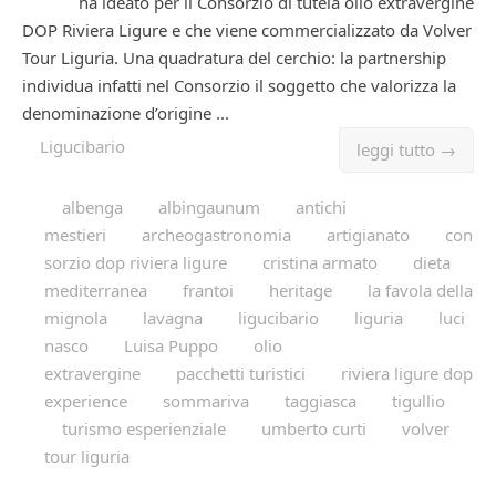
ha ideato per il Consorzio di tutela olio extravergine
DOP Riviera Ligure e che viene commercializzato da Volver
Tour Liguria. Una quadratura del cerchio: la partnership
individua infatti nel Consorzio il soggetto che valorizza la
denominazione d’origine ...
Ligucibario
leggi tutto →
albenga
albingaunum
antichi
mestieri
archeogastronomia
artigianato
con
sorzio dop riviera ligure
cristina armato
dieta
mediterranea
frantoi
heritage
la favola della
mignola
lavagna
ligucibario
liguria
luci
nasco
Luisa Puppo
olio
extravergine
pacchetti turistici
riviera ligure dop
experience
sommariva
taggiasca
tigullio
turismo esperienziale
umberto curti
volver
tour liguria