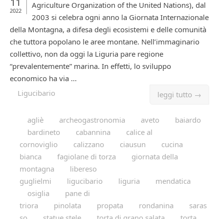
11
Agriculture Organization of the United Nations), dal
2022
2003 si celebra ogni anno la Giornata Internazionale
della Montagna, a difesa degli ecosistemi e delle comunità
che tuttora popolano le aree montane. Nell’immaginario
collettivo, non da oggi la Liguria pare regione
“prevalentemente” marina. In effetti, lo sviluppo
economico ha via ...
Ligucibario
leggi tutto →
agliè
archeogastronomia
aveto
baiardo
bardineto
cabannina
calice al
cornoviglio
calizzano
ciausun
cucina
bianca
fagiolane di torza
giornata della
montagna
libereso
guglielmi
ligucibario
liguria
mendatica
osiglia
pane di
triora
pinolata
propata
rondanina
saras
so
statue stele
torta di grano salata
torta