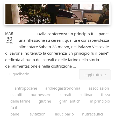
MAR
Dalla conferenza “In principio fu il pane”
30
una riflessione su cereali, qualità e consapevolezza
2026
alimentare Sabato 28 marzo, nel Palazzo Vescovile
di Savona, ho tenuto la conferenza “In principio fu il pane”,
dedicata al ruolo dei cereali e delle farine nella storia
dell’alimentazione e nella costruzione ...
Ligucibario
leggi tutto →
antropocene
archeogastronomia
associazion
e aiolfi
buonessere
cereali
cultivar
forza
delle farine
glutine
grani antichi
in principio
fu il
pane
lievitazioni
ligucibario
nutraceutici