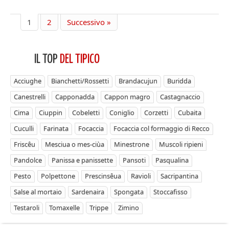
1
2
Successivo »
IL TOP
DEL TIPICO
Acciughe
Bianchetti/Rossetti
Brandacujun
Buridda
Canestrelli
Capponadda
Cappon magro
Castagnaccio
Cima
Ciuppin
Cobeletti
Coniglio
Corzetti
Cubaita
Cuculli
Farinata
Focaccia
Focaccia col formaggio di Recco
Friscêu
Mesciua o mes-ciùa
Minestrone
Muscoli ripieni
Pandolce
Panissa e panissette
Pansoti
Pasqualina
Pesto
Polpettone
Prescinsêua
Ravioli
Sacripantina
Salse al mortaio
Sardenaira
Spongata
Stoccafisso
Testaroli
Tomaxelle
Trippe
Zimino