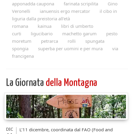
apponadda caupona
farinata scripilita
Gino
Veronelli
ianuensis ergo mercator
il cibo in
liguria dalla preistoria all'età
romana
kainua
libri di umberto
curti
ligucibario
machetto garum
pesto
moretum
petrarca
rolli
spungata
spongia
superba per uomini e per mura
via
francigena
La Giornata
della Montagna
DIC
L’11 dicembre, coordinata dal FAO (Food and