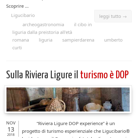
Scoprire ...
Ligucibario
leggi tutto →
archeogastronomia
il cibo in
liguria dalla preistoria all'età
romana
liguria
sampierdarena
umberto
curti
Sulla Riviera Ligure il
turismo è DOP
NOV
“Riviera Ligure DOP experience” è un
13
progetto di turismo esperienziale che Ligucibario®
2018