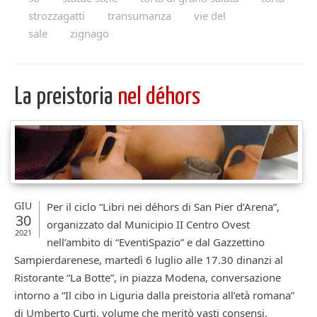
strozzagatti
transumanza
vie del
sale
zignago
La preistoria
nel déhors
GIU
Per il ciclo “Libri nei déhors di San Pier d’Arena”,
30
organizzato dal Municipio II Centro Ovest
2021
nell’ambito di “EventiSpazio” e dal Gazzettino
Sampierdarenese, martedì 6 luglio alle 17.30 dinanzi al
Ristorante “La Botte”, in piazza Modena, conversazione
intorno a “Il cibo in Liguria dalla preistoria all’età romana”
di Umberto Curti, volume che meritò vasti consensi.