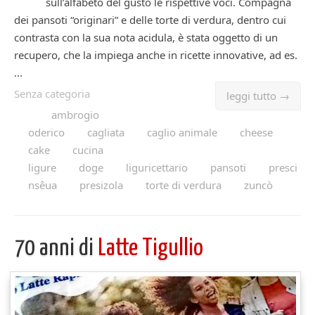
sull’alfabeto del gusto le rispettive voci. Compagna
dei pansoti “originari” e delle torte di verdura, dentro cui
contrasta con la sua nota acidula, è stata oggetto di un
recupero, che la impiega anche in ricette innovative, ad es.
...
Senza categoria
leggi tutto →
ambrogio
oderico
cagliata
caglio animale
cheese
cake
cucina
ligure
doge
liguricettario
pansoti
presci
nsêua
presizola
torte di verdura
zuncò
70 anni di
Latte Tigullio