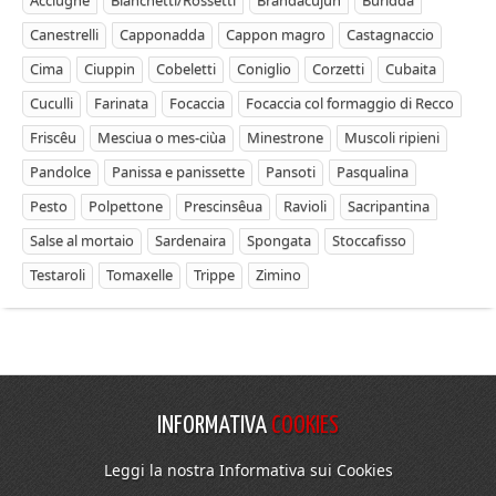
Canestrelli
Capponadda
Cappon magro
Castagnaccio
Cima
Ciuppin
Cobeletti
Coniglio
Corzetti
Cubaita
Cuculli
Farinata
Focaccia
Focaccia col formaggio di Recco
Friscêu
Mesciua o mes-ciùa
Minestrone
Muscoli ripieni
Pandolce
Panissa e panissette
Pansoti
Pasqualina
Pesto
Polpettone
Prescinsêua
Ravioli
Sacripantina
Salse al mortaio
Sardenaira
Spongata
Stoccafisso
Testaroli
Tomaxelle
Trippe
Zimino
INFORMATIVA
COOKIES
Leggi la nostra Informativa sui Cookies