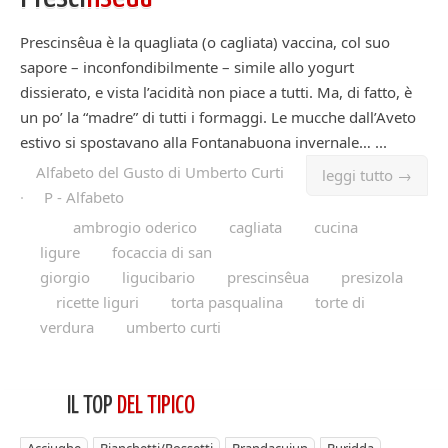
Prescinsêua è la quagliata (o cagliata) vaccina, col suo
sapore – inconfondibilmente – simile allo yogurt
dissierato, e vista l’acidità non piace a tutti. Ma, di fatto, è
un po’ la “madre” di tutti i formaggi. Le mucche dall’Aveto
estivo si spostavano alla Fontanabuona invernale… ...
Alfabeto del Gusto di Umberto Curti
leggi tutto →
·
P - Alfabeto
ambrogio oderico
cagliata
cucina
ligure
focaccia di san
giorgio
ligucibario
prescinsêua
presizola
ricette liguri
torta pasqualina
torte di
verdura
umberto curti
IL TOP
DEL TIPICO
Acciughe
Bianchetti/Rossetti
Brandacujun
Buridda