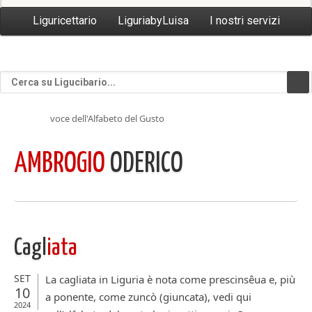
Liguricettario
LiguriabyLuisa
I nostri servizi
voce dell'Alfabeto del Gusto
AMBROGIO
ODERICO
Cagl
iata
SET
La cagliata in Liguria è nota come prescinsêua e, più
10
a ponente, come zuncò (giuncata), vedi qui
2024