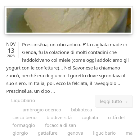
NOV
Prescinsêua, un cibo antico. E’ la cagliata made in
13
Genoa, fu la colazione di molti contadini che
2023
l’addolcivano col miele (come oggi addolciamo gli
yogurt con le confetture)… Nel Savonese la chiamano
zuncò, perché era di giunco il gurettu dove sgrondava il
suo siero. In Italia, poi, ecco la felciata, il raveggiolo…
Prescinsêua, un cibo ...
Ligucibario
leggi tutto →
ambrogio oderico
biblioteca
civica berio
biodiversità
cagliata
città del
formaggio
focaccia di san
giorgio
gattafure
genova
ligucibario
ma