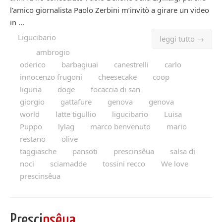
l’amico giornalista Paolo Zerbini m’invitò a girare un video
in ...
Ligucibario
leggi tutto →
ambrogio
oderico
barbagiuai
canestrelli
carlo
innocenzo frugoni
cheesecake
coop
liguria
doge
focaccia di san
giorgio
gattafure
genova
genova
world
latte tigullio
ligucibario
Luisa
Puppo
lylag
marco benvenuto
mario
restano
olive
taggiasche
pansoti
prescinsêua
salsa di
noci
sciamadde
tossini recco
We love
prescinsêua
Presci
nsêua