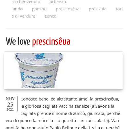
rco benvenuto
ortensio
lando
pansoti
prescinsêua
presizola
tort
e di verdura
zuncò
We love
prescinsêua
NOV
Conosco bene, ed altrettanto amo, la prescinsêua,
25
la gloriosa cagliata vaccina zeneize (a Savona la
2022
cagliata prende il nome di zuncò, giuncata, perché
era di giunco la reticella – ö görettö – in cui scolarla). Vari
anni fa ho conosciuto Paolo Bellone della L.y.l.a.g, perché