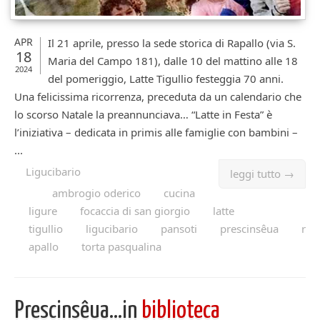
APR
Il 21 aprile, presso la sede storica di Rapallo (via S.
18
Maria del Campo 181), dalle 10 del mattino alle 18
2024
del pomeriggio, Latte Tigullio festeggia 70 anni.
Una felicissima ricorrenza, preceduta da un calendario che
lo scorso Natale la preannunciava… “Latte in Festa” è
l’iniziativa – dedicata in primis alle famiglie con bambini –
...
Ligucibario
leggi tutto →
ambrogio oderico
cucina
ligure
focaccia di san giorgio
latte
tigullio
ligucibario
pansoti
prescinsêua
r
apallo
torta pasqualina
Prescinsêua…in
biblioteca