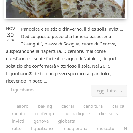
NOV
Pandolce e solstizio d’inverno, il dies solis invicti…
30
Dedico questo pezzo alla famosa pasticceria
2020
“Klainguti”, piazza di Soziglia, cuore di Genova,
auspicandone la riapertura. Dicembre, mai come
quest’anno si sente forte il bisogno di Natale…, di quel
solstizio che confermerà vittorioso il sole. Nel 2015
Ligucibario® dedicò un pezzo specifico al pandolce,
ricevendo in poco ...
Ligucibario
leggi tutto →
alloro
baking
cadrai
canditura
carica
mento
confeugo
cucina ligure
dies solis
invicti
genova
giobatta
ratto
ligucibario
maggiorana
moscato
N