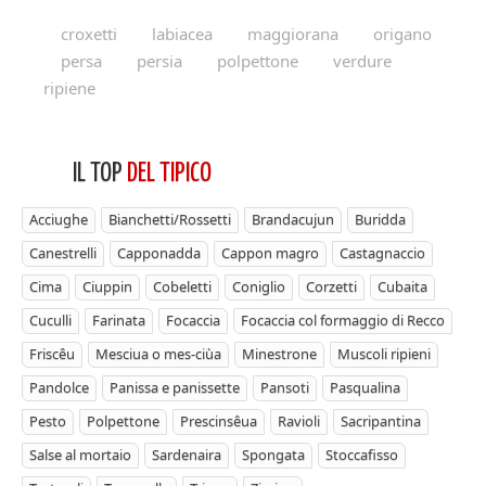
croxetti
labiacea
maggiorana
origano
persa
persia
polpettone
verdure
ripiene
IL TOP
DEL TIPICO
Acciughe
Bianchetti/Rossetti
Brandacujun
Buridda
Canestrelli
Capponadda
Cappon magro
Castagnaccio
Cima
Ciuppin
Cobeletti
Coniglio
Corzetti
Cubaita
Cuculli
Farinata
Focaccia
Focaccia col formaggio di Recco
Friscêu
Mesciua o mes-ciùa
Minestrone
Muscoli ripieni
Pandolce
Panissa e panissette
Pansoti
Pasqualina
Pesto
Polpettone
Prescinsêua
Ravioli
Sacripantina
Salse al mortaio
Sardenaira
Spongata
Stoccafisso