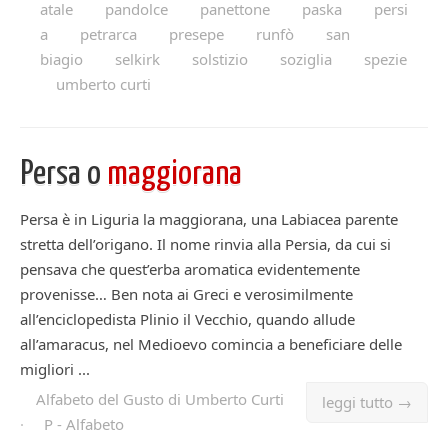
atale
pandolce
panettone
paska
persi
a
petrarca
presepe
runfò
san
biagio
selkirk
solstizio
soziglia
spezie
umberto curti
Persa o
maggiorana
Persa è in Liguria la maggiorana, una Labiacea parente
stretta dell’origano. Il nome rinvia alla Persia, da cui si
pensava che quest’erba aromatica evidentemente
provenisse… Ben nota ai Greci e verosimilmente
all’enciclopedista Plinio il Vecchio, quando allude
all’amaracus, nel Medioevo comincia a beneficiare delle
migliori ...
Alfabeto del Gusto di Umberto Curti
leggi tutto →
·
P - Alfabeto