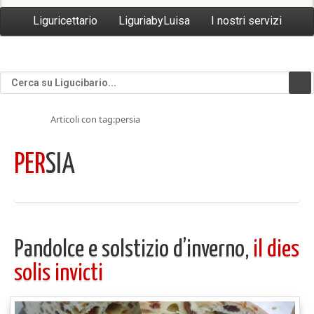
Liguricettario
LiguriabyLuisa
I nostri servizi
Articoli con tag:persia
PER
SIA
Pandolce e solstizio d’inverno,
il dies
solis invicti