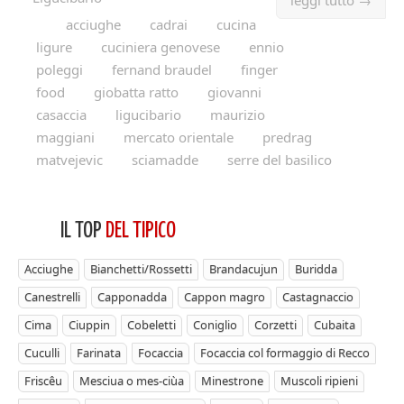
acciughe
cadrai
cucina
ligure
cuciniera genovese
ennio
poleggi
fernand braudel
finger
food
giobatta ratto
giovanni
casaccia
ligucibario
maurizio
maggiani
mercato orientale
predrag
matvejevic
sciamadde
serre del basilico
IL TOP
DEL TIPICO
Acciughe
Bianchetti/Rossetti
Brandacujun
Buridda
Canestrelli
Capponadda
Cappon magro
Castagnaccio
Cima
Ciuppin
Cobeletti
Coniglio
Corzetti
Cubaita
Cuculli
Farinata
Focaccia
Focaccia col formaggio di Recco
Friscêu
Mesciua o mes-ciùa
Minestrone
Muscoli ripieni