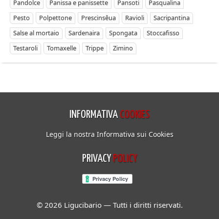
Pandolce
Panissa e panissette
Pansoti
Pasqualina
Pesto
Polpettone
Prescinsêua
Ravioli
Sacripantina
Salse al mortaio
Sardenaira
Spongata
Stoccafisso
Testaroli
Tomaxelle
Trippe
Zimino
INFORMATIVA
COOKIES
Leggi la nostra Informativa sui Cookies
PRIVACY
POLICY
© 2026 Ligucibario — Tutti i diritti riservati.