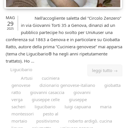
MAG
Nell’accogliente saletta del “Circolo Zenzero”
29
in via Giovanni Torti 35 a Genova, dinanzi ad un
2025
pubblico partecipe ho svolto per UniAuser una
conferenza sul 1863 a Genova e in particolare su Giobatta
Ratto, autore della prima “Cuciniera genovese” mai apparsa
(tema che Ligucibario® ha negli anni ripetutamente
trattato). Ho ...
Ligucibario
leggi tutto →
Artusi
cuciniera
genovese
dizionario genovese-italiano
giobatta
ratto
giovanni casaccia
giovanni
verga
giuseppe celle
giuseppe
sacheri
ligucibario
luigi capuana
maria
montessori
pesto al
mortaio
positivismo
roberto ardigò. cucina