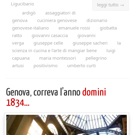
Ligucibario
leggi tutto →
ardigò
assaggiatori di
genova
cuciniera genovese
dizionario
genovese-italiano
emanuele rossi
giobatta
ratto
giovanni casaccia
giovanni
verga
giuseppe celle
giuseppe sacheri
la
scienza in cucina e l'arte di mangiar bene
luigi
capuana
maria montessori
pellegrino
artusi
positivismo
umberto curti
Genova, correva l’anno
domini
1834…