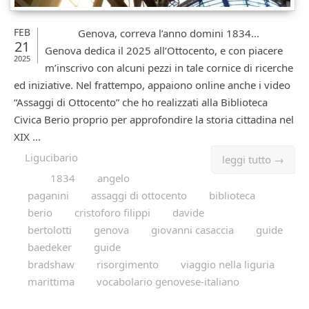
FEB
Genova, correva l’anno domini 1834…
21
Genova dedica il 2025 all’Ottocento, e con piacere
2025
m’inscrivo con alcuni pezzi in tale cornice di ricerche
ed iniziative. Nel frattempo, appaiono online anche i video
“Assaggi di Ottocento” che ho realizzati alla Biblioteca
Civica Berio proprio per approfondire la storia cittadina nel
XIX ...
Ligucibario
leggi tutto →
1834
angelo
paganini
assaggi di ottocento
biblioteca
berio
cristoforo filippi
davide
bertolotti
genova
giovanni casaccia
guide
baedeker
guide
bradshaw
risorgimento
viaggio nella liguria
marittima
vocabolario genovese-italiano