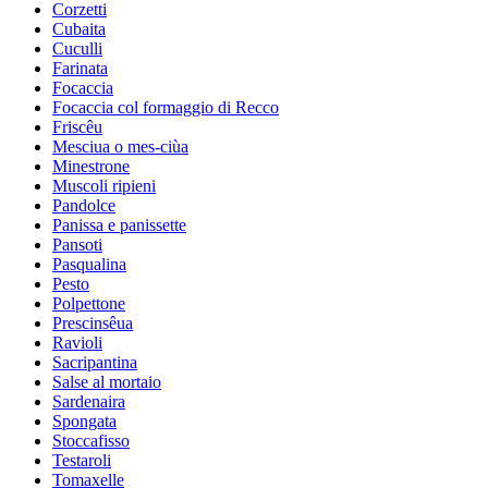
Corzetti
Cubaita
Cuculli
Farinata
Focaccia
Focaccia col formaggio di Recco
Friscêu
Mesciua o mes-ciùa
Minestrone
Muscoli ripieni
Pandolce
Panissa e panissette
Pansoti
Pasqualina
Pesto
Polpettone
Prescinsêua
Ravioli
Sacripantina
Salse al mortaio
Sardenaira
Spongata
Stoccafisso
Testaroli
Tomaxelle