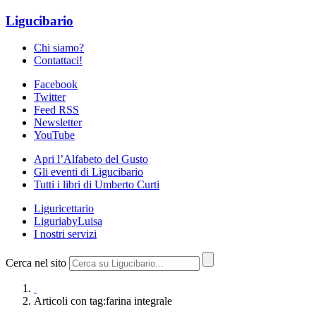
Ligucibario
Chi siamo?
Contattaci!
Facebook
Twitter
Feed RSS
Newsletter
YouTube
Apri l’Alfabeto del Gusto
Gli eventi di Ligucibario
Tutti i libri di Umberto Curti
Liguricettario
LiguriabyLuisa
I nostri servizi
Cerca nel sito
Articoli con tag:farina integrale