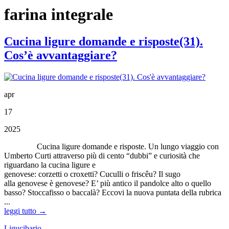
farina integrale
Cucina ligure domande e risposte(31).
Cos’è avvantaggiare?
apr
17
2025
Cucina ligure domande e risposte. Un lungo viaggio con
Umberto Curti attraverso più di cento “dubbi” e curiosità che
riguardano la cucina ligure e
genovese: corzetti o croxetti? Cuculli o friscêu? Il sugo
alla genovese è genovese? E’ più antico il pandolce alto o quello
basso? Stoccafisso o baccalà? Eccovi la nuova puntata della rubrica
...
leggi tutto →
Ligucibario