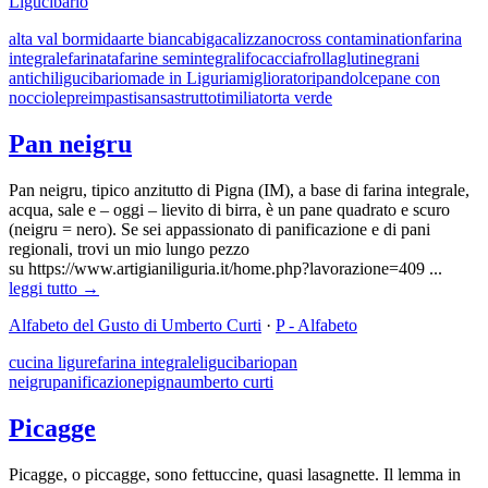
Ligucibario
alta val bormida
arte bianca
biga
calizzano
cross contamination
farina
integrale
farinata
farine semintegrali
focaccia
frolla
glutine
grani
antichi
ligucibario
made in Liguria
miglioratori
pandolce
pane con
nocciole
preimpasti
sansa
strutto
timilia
torta verde
Pan neigru
Pan neigru, tipico anzitutto di Pigna (IM), a base di farina integrale,
acqua, sale e – oggi – lievito di birra, è un pane quadrato e scuro
(neigru = nero). Se sei appassionato di panificazione e di pani
regionali, trovi un mio lungo pezzo
su https://www.artigianiliguria.it/home.php?lavorazione=409 ...
leggi tutto →
Alfabeto del Gusto di Umberto Curti
·
P - Alfabeto
cucina ligure
farina integrale
ligucibario
pan
neigru
panificazione
pigna
umberto curti
Picagge
Picagge, o piccagge, sono fettuccine, quasi lasagnette. Il lemma in