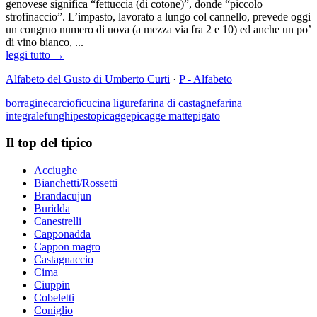
genovese significa “fettuccia (di cotone)”, donde “piccolo
strofinaccio”. L’impasto, lavorato a lungo col cannello, prevede oggi
un congruo numero di uova (a mezza via fra 2 e 10) ed anche un po’
di vino bianco, ...
leggi tutto →
Alfabeto del Gusto di Umberto Curti
·
P - Alfabeto
borragine
carciofi
cucina ligure
farina di castagne
farina
integrale
funghi
pesto
picagge
picagge matte
pigato
Il top del tipico
Acciughe
Bianchetti/Rossetti
Brandacujun
Buridda
Canestrelli
Capponadda
Cappon magro
Castagnaccio
Cima
Ciuppin
Cobeletti
Coniglio