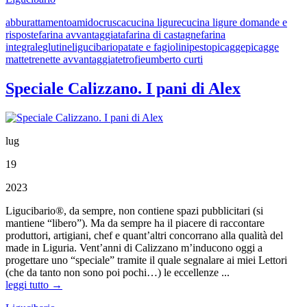
abburattamento
amido
crusca
cucina ligure
cucina ligure domande e
risposte
farina avvantaggiata
farina di castagne
farina
integrale
glutine
ligucibario
patate e fagiolini
pesto
picagge
picagge
matte
trenette avvantaggiate
trofie
umberto curti
Speciale Calizzano. I pani di Alex
lug
19
2023
Ligucibario®, da sempre, non contiene spazi pubblicitari (si
mantiene “libero”). Ma da sempre ha il piacere di raccontare
produttori, artigiani, chef e quant’altri concorrano alla qualità del
made in Liguria. Vent’anni di Calizzano m’inducono oggi a
progettare uno “speciale” tramite il quale segnalare ai miei Lettori
(che da tanto non sono poi pochi…) le eccellenze ...
leggi tutto →