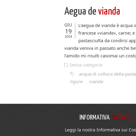
Aegua de
vianda
GIU
L’aegua de vianda è acqua in
19
francese «viande», carne; e
2024
pastasciutta da condirsi a
vianda veniva in passato anche be
l’amido mi risulti casomai un costip
Senza categoria
acqua di cottura della past
ligure
viande
INFORMATIVA
COOKIES
Leggi la nostra Informativa sui Coo