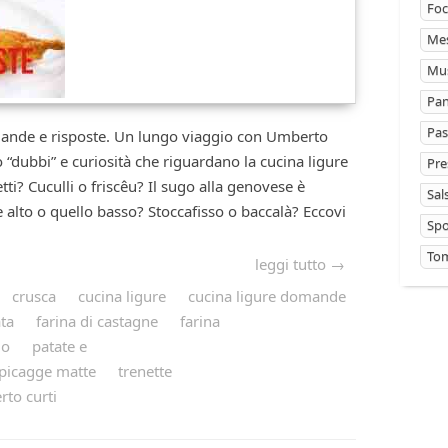
Foc
Mes
Mus
Pan
Pas
e risposte. Un lungo viaggio con Umberto
o “dubbi” e curiosità che riguardano la cucina ligure
Pre
tti? Cuculli o friscêu? Il sugo alla genovese è
Sal
e alto o quello basso? Stoccafisso o baccalà? Eccovi
Sp
Tom
leggi tutto →
crusca
cucina ligure
cucina ligure domande
ta
farina di castagne
farina
io
patate e
picagge matte
trenette
to curti