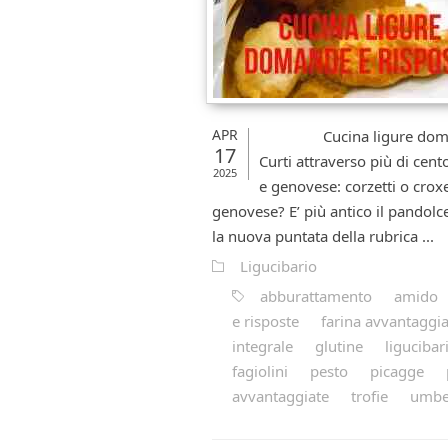
APR
Cucina ligure domande 
17
Curti attraverso più di cent
2025
e genovese: corzetti o croxe
genovese? E’ più antico il pandolc
la nuova puntata della rubrica ...
Ligucibario
abburattamento
amido
e risposte
farina avvantaggia
integrale
glutine
ligucibar
fagiolini
pesto
picagge
avvantaggiate
trofie
umber