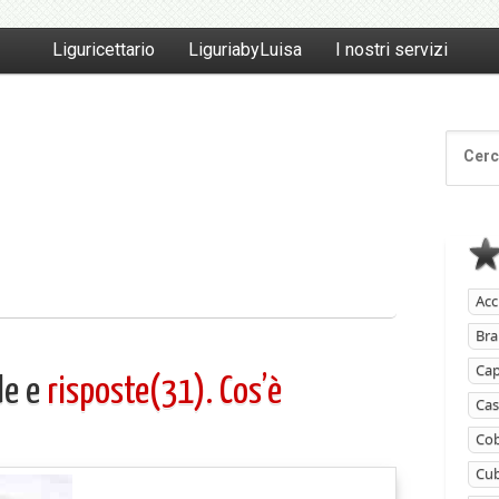
Liguricettario
LiguriabyLuisa
I nostri servizi
Acc
Bra
Ca
de e
risposte(31). Cos’è
Cas
Cob
Cub