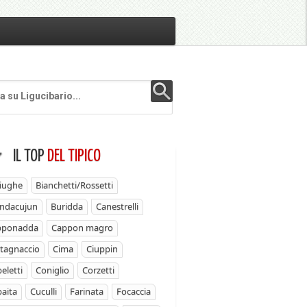
IL TOP
DEL TIPICO
iughe
Bianchetti/Rossetti
ndacujun
Buridda
Canestrelli
pponadda
Cappon magro
tagnaccio
Cima
Ciuppin
eletti
Coniglio
Corzetti
aita
Cuculli
Farinata
Focaccia