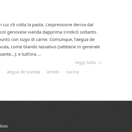
 cui s’è cotta la pasta. L’espressione deriva dal
 col genovese vianda dapprima s’indicò soltanto
ppunto con sugo di carne. Comunque, l’aegua de
vuta, come blando lassativo (sebbene in generale
ante…); e tutt’ora ...
leggi tutto →
a
aegua de vianda
amido
cucina
kies