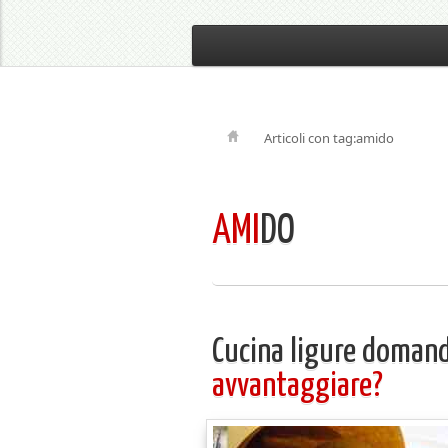
Articoli con tag:amido
AMI
DO
Cucina ligure doman
avvantaggiare?