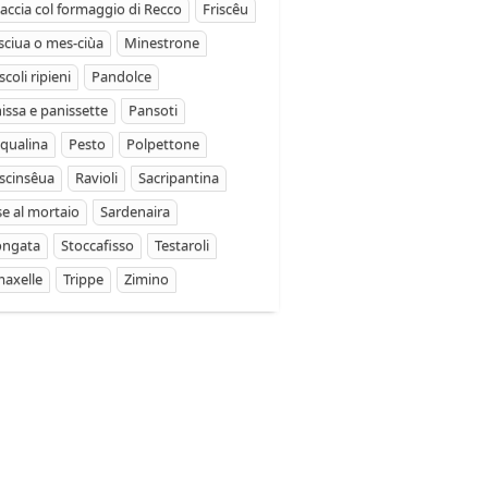
accia col formaggio di Recco
Friscêu
ciua o mes-ciùa
Minestrone
coli ripieni
Pandolce
issa e panissette
Pansoti
qualina
Pesto
Polpettone
scinsêua
Ravioli
Sacripantina
se al mortaio
Sardenaira
ongata
Stoccafisso
Testaroli
axelle
Trippe
Zimino