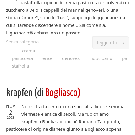
pastafrolla, ripieni di crema pasticcera e spolverati di
zucchero a velo. I cappelli dei marinai genovesi, o una
storia d’amore?, sono le “basi”, suppongo leggendarie, da
cui si farebbe discendere il nome… Sia come sia,
Ligucibario® abbina loro un passito ...
Senza categoria
leggi tutto →
crema
pasticcera
erice
genovesi
ligucibario
pa
stafrolla
krapfen (di
Bogliasco)
NOV
Non si tratta certo di una specialità ligure, semmai
2
viennese e antica di secoli. Ma “ubichiamo” i
2023
krapfen a Bogliasco poiché Romano Zampriolo,
pasticcere di origine dianese giunto a Bogliasco appena