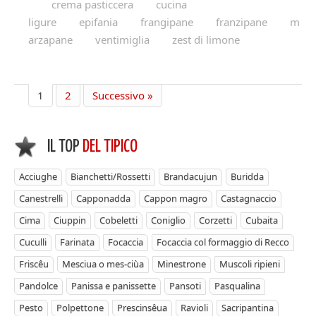
crema pasticcera
cucina
ligure
epifania
frangipane
franzipane
m
arzapane
ventimiglia
zest di limone
1
2
Successivo »
IL TOP
DEL TIPICO
Acciughe
Bianchetti/Rossetti
Brandacujun
Buridda
Canestrelli
Capponadda
Cappon magro
Castagnaccio
Cima
Ciuppin
Cobeletti
Coniglio
Corzetti
Cubaita
Cuculli
Farinata
Focaccia
Focaccia col formaggio di Recco
Friscêu
Mesciua o mes-ciùa
Minestrone
Muscoli ripieni
Pandolce
Panissa e panissette
Pansoti
Pasqualina
Pesto
Polpettone
Prescinsêua
Ravioli
Sacripantina