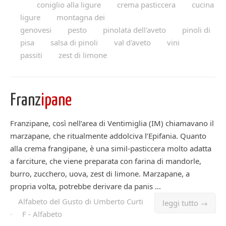
coniglio alla ligure
crema pasticcera
cucina
ligure
montagna dei
genovesi
pesto
pinolata dell'aveto
pinoli di
pisa
salsa di pinoli
val d'aveto
vini
passiti
zest di limone
Franz
ipane
Franzipane, così nell’area di Ventimiglia (IM) chiamavano il
marzapane, che ritualmente addolciva l’Epifania. Quanto
alla crema frangipane, è una simil-pasticcera molto adatta
a farciture, che viene preparata con farina di mandorle,
burro, zucchero, uova, zest di limone. Marzapane, a
propria volta, potrebbe derivare da panis ...
Alfabeto del Gusto di Umberto Curti
leggi tutto →
·
F - Alfabeto