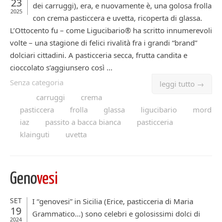
23
dei carruggi), era, e nuovamente è, una golosa frolla
2025
con crema pasticcera e uvetta, ricoperta di glassa.
L’Ottocento fu – come Ligucibario® ha scritto innumerevoli
volte – una stagione di felici rivalità fra i grandi “brand”
dolciari cittadini. A pasticceria secca, frutta candita e
cioccolato s’aggiunsero così ...
Senza categoria
leggi tutto →
carruggi
crema
pasticcera
frolla
glassa
ligucibario
mord
iaz
passito a bacca bianca
pasticceria
klainguti
uvetta
Geno
vesi
SET
I “genovesi” in Sicilia (Erice, pasticceria di Maria
19
Grammatico…) sono celebri e golosissimi dolci di
2024