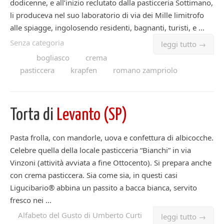
dodicenne, e all’inizio reclutato dalla pasticceria Sottimano,
li produceva nel suo laboratorio di via dei Mille limitrofo
alle spiagge, ingolosendo residenti, bagnanti, turisti, e ...
Senza categoria
leggi tutto →
bogliasco
crema
pasticcera
krapfen
romano zampriolo
Torta di
Levanto (SP)
Pasta frolla, con mandorle, uova e confettura di albicocche.
Celebre quella della locale pasticceria “Bianchi” in via
Vinzoni (attività avviata a fine Ottocento). Si prepara anche
con crema pasticcera. Sia come sia, in questi casi
Ligucibario® abbina un passito a bacca bianca, servito
fresco nei ...
Alfabeto del Gusto di Umberto Curti
leggi tutto →