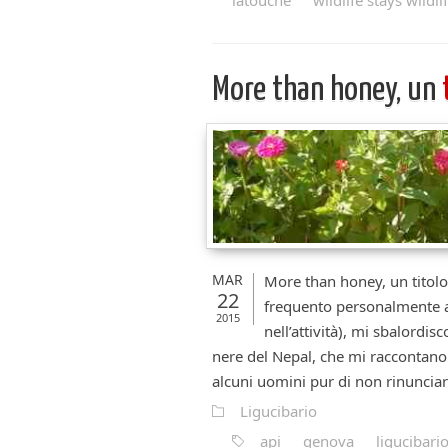
latouche
wildlife stays wildli
More than honey, un
MAR
More than honey, un titol
22
frequento personalmente al
2015
nell’attività), mi sbalordis
nere del Nepal, che mi raccontano
alcuni uomini pur di non rinunciare
Ligucibario
api
genova
ligucibari