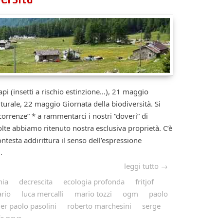
pi (insetti a rischio estinzione…), 21 maggio
lturale, 22 maggio Giornata della biodiversità. Si
orrenze” * a rammentarci i nostri “doveri” di
olte abbiamo ritenuto nostra esclusiva proprietà. C’è
testa addirittura il senso dell’espressione
.
leggi tutto →
hia
decrescita
ecologia profonda
fritjof
ario
luca mercalli
mario tozzi
ogm
paolo
ier paolo pasolini
roberto marchesini
serge