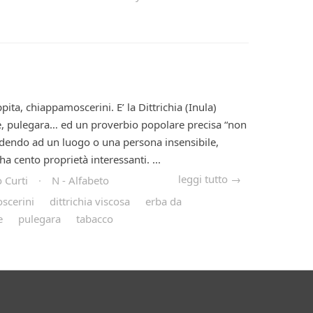
pita, chiappamoscerini. E’ la Dittrichia (Inula)
e, pulegara… ed un proverbio popolare precisa “non
udendo ad un luogo o una persona insensibile,
ha cento proprietà interessanti. ...
leggi tutto →
 Curti
·
N - Alfabeto
scerini
dittrichia viscosa
erba da
e
pulegara
tabacco