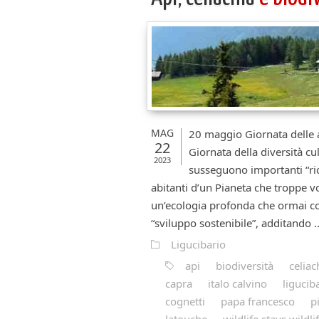
MAG
20 maggio Giornata delle a
22
Giornata della diversità cu
2023
susseguono importanti “ric
abitanti d’un Pianeta che troppe v
un’ecologia profonda che ormai con
“sviluppo sostenibile”, additando ..
Ligucibario
api
biodiversità
celiac
capra
italo calvino
ligucib
cognetti
papa francesco
p