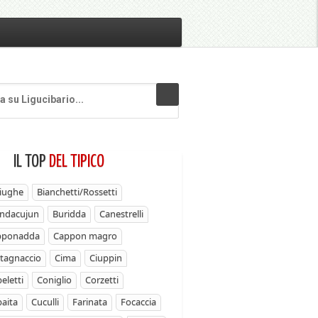
IL TOP
DEL TIPICO
iughe
Bianchetti/Rossetti
ndacujun
Buridda
Canestrelli
pponadda
Cappon magro
tagnaccio
Cima
Ciuppin
eletti
Coniglio
Corzetti
aita
Cuculli
Farinata
Focaccia