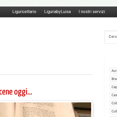
Liguricettario
LiguriabyLuisa
I nostri servizi
Acc
Bra
Ca
cene oggi…
Cas
Cob
Cub