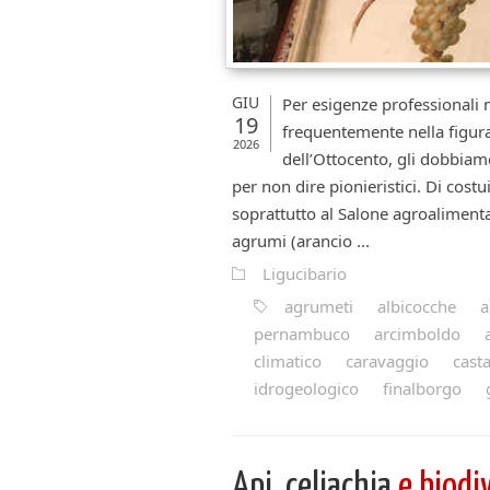
GIU
Per esigenze professionali
19
frequentemente nella figura
2026
dell’Ottocento, gli dobbiamo
per non dire pionieristici. Di costu
soprattutto al Salone agroaliment
agrumi (arancio ...
Ligucibario
agrumeti
albicocche
a
pernambuco
arcimboldo
climatico
caravaggio
cast
idrogeologico
finalborgo
Api, celiachia
e biodi