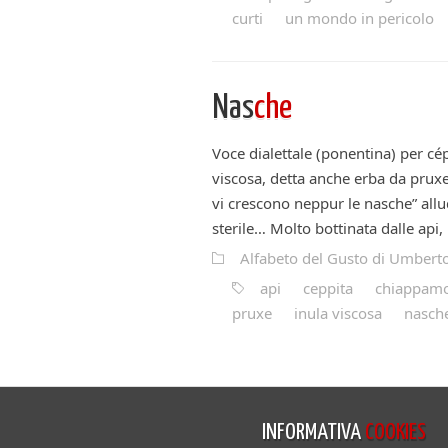
curti
un mondo in pericolo
Nas
che
Voce dialettale (ponentina) per cép
viscosa, detta anche erba da prux
vi crescono neppur le nasche” all
sterile… Molto bottinata dalle api, 
Alfabeto del Gusto di Umberto
api
ceppita
chiappamo
pruxe
inula viscosa
nasch
INFORMATIVA
COOKIES