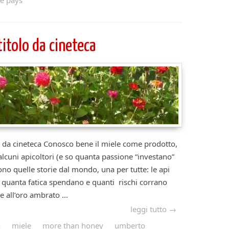
fe pays
titolo da cineteca
o da cineteca Conosco bene il miele come prodotto,
cuni apicoltori (e so quanta passione “investano”
cono quelle storie dal mondo, una per tutte: le api
 quanta fatica spendano e quanti rischi corrano
 all’oro ambrato ...
leggi tutto →
o
miele
more than honey
umberto