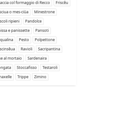
accia col formaggio di Recco
Friscêu
ciua o mes-ciùa
Minestrone
coli ripieni
Pandolce
issa e panissette
Pansoti
qualina
Pesto
Polpettone
scinsêua
Ravioli
Sacripantina
se al mortaio
Sardenaira
ongata
Stoccafisso
Testaroli
axelle
Trippe
Zimino