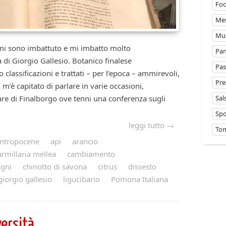
Foc
Mes
Mus
 mi sono imbattuto e mi imbatto molto
Pan
 di Giorgio Gallesio. Botanico finalese
Pas
 classificazioni e trattati – per l’epoca – ammirevoli,
Pre
i m’è capitato di parlare in varie occasioni,
Sal
are di Finalborgo ove tenni una conferenza sugli
Sp
leggi tutto →
Tom
ntropocene
api
arancio
armillaria mellea
cambiamento
agni
chinotto di savona
citrus
dissesto
giorgio gallesio
ligucibario
Pomona Italiana
versità