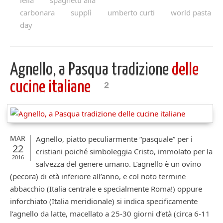
lella
spaghetti alla
carbonara
supplì
umberto curti
world pasta
day
Agnello, a Pasqua tradizione
delle
cucine italiane
2
MAR
Agnello, piatto peculiarmente “pasquale” per i
22
cristiani poiché simboleggia Cristo, immolato per la
2016
salvezza del genere umano. L’agnello è un ovino
(pecora) di età inferiore all’anno, e col noto termine
abbacchio (Italia centrale e specialmente Roma!) oppure
inforchiato (Italia meridionale) si indica specificamente
l’agnello da latte, macellato a 25-30 giorni d’età (circa 6-11