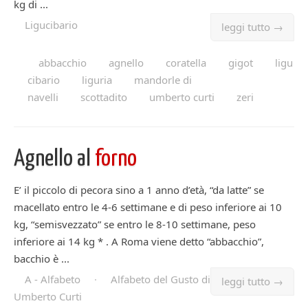
kg di ...
Ligucibario
leggi tutto →
abbacchio
agnello
coratella
gigot
ligu
cibario
liguria
mandorle di
navelli
scottadito
umberto curti
zeri
Agnello al
forno
E’ il piccolo di pecora sino a 1 anno d’età, “da latte” se
macellato entro le 4-6 settimane e di peso inferiore ai 10
kg, “semisvezzato” se entro le 8-10 settimane, peso
inferiore ai 14 kg * . A Roma viene detto “abbacchio”,
bacchio è ...
A - Alfabeto
·
Alfabeto del Gusto di
leggi tutto →
Umberto Curti