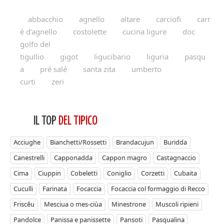
abbacchio
agnello
altare
carciofi
carr
é d'agnello
costolette
cucina ligure
doc
golfo del
tigullio
gigot
ligucibario
liguria
pasqu
a
pré salé
santa zita
umberto
curti
zeri
IL TOP
DEL TIPICO
Acciughe
Bianchetti/Rossetti
Brandacujun
Buridda
Canestrelli
Capponadda
Cappon magro
Castagnaccio
Cima
Ciuppin
Cobeletti
Coniglio
Corzetti
Cubaita
Cuculli
Farinata
Focaccia
Focaccia col formaggio di Recco
Friscêu
Mesciua o mes-ciùa
Minestrone
Muscoli ripieni
Pandolce
Panissa e panissette
Pansoti
Pasqualina