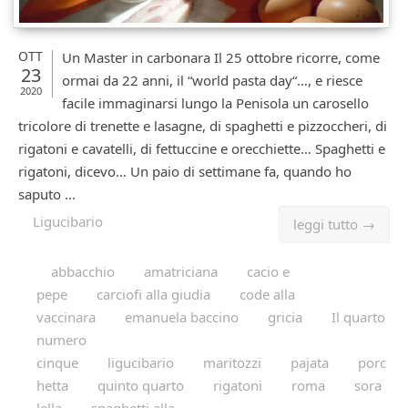
OTT
Un Master in carbonara Il 25 ottobre ricorre, come
23
ormai da 22 anni, il “world pasta day“…, e riesce
2020
facile immaginarsi lungo la Penisola un carosello
tricolore di trenette e lasagne, di spaghetti e pizzoccheri, di
rigatoni e cavatelli, di fettuccine e orecchiette… Spaghetti e
rigatoni, dicevo… Un paio di settimane fa, quando ho
saputo ...
Ligucibario
leggi tutto →
abbacchio
amatriciana
cacio e
pepe
carciofi alla giudia
code alla
vaccinara
emanuela baccino
gricia
Il quarto
numero
cinque
ligucibario
maritozzi
pajata
porc
hetta
quinto quarto
rigatoni
roma
sora