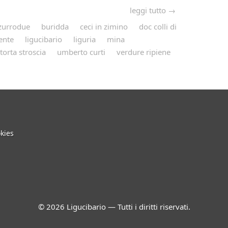
leggi tutto →
zurrodue
buridda
ceci in zimino
doc colli di
nente
ligucibario
liguria
mina
torta stroscia
umberto curti
verdure ripiene
kies
© 2026 Ligucibario — Tutti i diritti riservati.