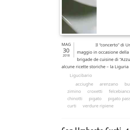
MAG
Il “concerto” di Umber
30
maggio in occasione della 
2018
brigade de cuisine di “Azz
alcune ricette storiche – la Ligur
Ligucibario
acciughe
arenzano
bu
zimino
croxetti
felcebianc
chinotti
pigato
pigato pas
curti
verdure ripiene