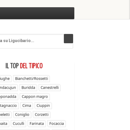
IL TOP
DEL TIPICO
iughe
Bianchetti/Rossetti
ndacujun
Buridda
Canestrelli
pponadda
Cappon magro
tagnaccio
Cima
Ciuppin
eletti
Coniglio
Corzetti
aita
Cuculli
Farinata
Focaccia