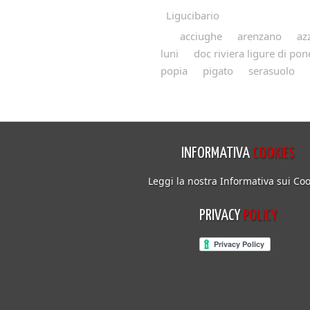
Ligucibario
acciughe
arenzano
az
luni
doc riviera ligure di po
popia
pigato
serasuolo
INFORMATIVA
COOKIES
Leggi la nostra Informativa sui Coo
PRIVACY
POLICY