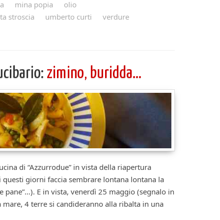
ia
mina popia
olio
ta stroscia
umberto curti
verdure
ucibario:
zimino, buridda…
ucina di “Azzurrodue” in vista della riapertura
i questi giorni faccia sembrare lontana lontana la
e pane”…). E in vista, venerdì 25 maggio (segnalo in
 mare, 4 terre si candideranno alla ribalta in una