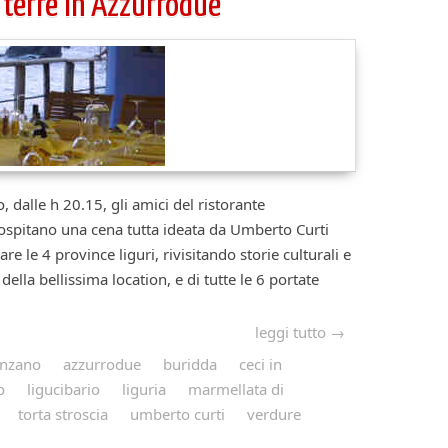
4
terre in Azzurrodue
e h 20.15, gli amici del ristorante
ospitano una cena tutta ideata da Umberto Curti
e le 4 province liguri, rivisitando storie culturali e
della bellissima location, e di tutte le 6 portate
leggi tutto →
enzano
azzurrodue
buridda
ceci in
o
ligucibario
liguria
marmellata di
torta stroscia
umberto curti
verdure