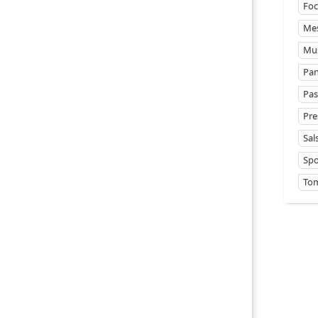
Foc
Mes
Mus
Pan
Pas
Pre
Sal
Sp
Tom