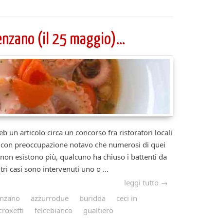
enzano (il 25 maggio)…
rticolo circa un concorso fra ristoratori locali
a, con preoccupazione notavo che numerosi di quei
 non esistono più, qualcuno ha chiuso i battenti da
tri casi sono intervenuti uno o ...
leggi tutto →
enzano
azzurrodue
buridda
ceci in
croxetti
felcebianco
gualtiero