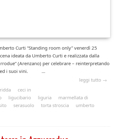
to Curti “Standing room only” venerdì 25
cena ideata da Umberto Curti e realizzata dalla
urrodue” (Arenzano) per celebrare – reinterpretando
ia ed i suoi vini. ...
leggi tutto →
ridda
ceci in
o
ligucibario
liguria
marmellata di
sito
serasuolo
torta stroscia
umberto