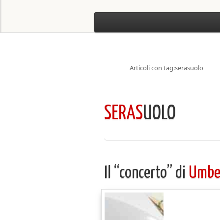
Articoli con tag:serasuolo
SERAS
UOLO
Il “concerto” di
Umber