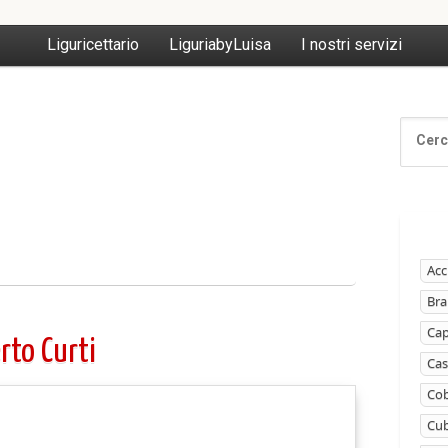
Liguricettario
LiguriabyLuisa
I nostri servizi
Acc
Bra
Ca
to Curti
Cas
Cob
Cub