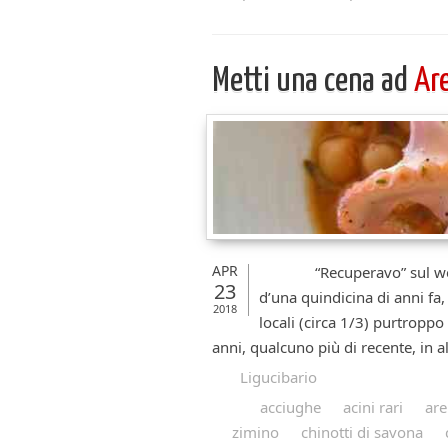
Metti una cena ad
Ar
APR
“Recuperavo” sul web un a
23
d’una quindicina di anni f
2018
locali (circa 1/3) purtroppo
anni, qualcuno più di recente, in al
Ligucibario
acciughe
acini rari
ar
zimino
chinotti di savona