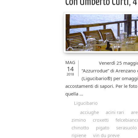
Con Umberto Curti, 
MAG
Venerdì 25 maggio, dall
14
“Azzurrodue” di Arenzano 
2018
(Ligucibario®) per omaggiar
accostamenti di sapori. Per le foto 
quella ...
Ligucibario
acciughe
acini rari
ar
zimino
croxetti
felcebianc
chinotto
pigato
serasuolo
ripiene
vin du preve