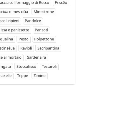
accia col formaggio di Recco
Friscêu
ciua o mes-ciùa
Minestrone
coli ripieni
Pandolce
issa e panissette
Pansoti
qualina
Pesto
Polpettone
scinsêua
Ravioli
Sacripantina
se al mortaio
Sardenaira
ongata
Stoccafisso
Testaroli
axelle
Trippe
Zimino