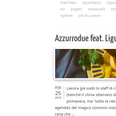
marchesi
ligucibario
ligur
roi
pigato
serasuolo
tor
ripiene
vin du preve
Azzurrodue feat. Lig
FEB
Lavora già sodo lo staff di c
25
(benché il clima siberiano d
2018
primavera, ma “sotto la nev
agenda!) del magico convivio vista
cena che ...