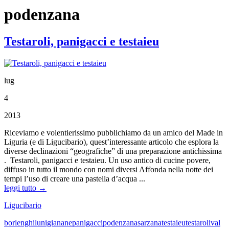
podenzana
Testaroli, panigacci e testaieu
lug
4
2013
Riceviamo e volentierissimo pubblichiamo da un amico del Made in
Liguria (e di Ligucibario), quest’interessante articolo che esplora la
diverse declinazioni “geografiche” di una preparazione antichissima
. Testaroli, panigacci e testaieu. Un uso antico di cucine povere,
diffuso in tutto il mondo con nomi diversi Affonda nella notte dei
tempi l’uso di creare una pastella d’acqua ...
leggi tutto →
Ligucibario
borlenghi
lunigiana
ne
panigacci
podenzana
sarzana
testaieu
testaroli
val