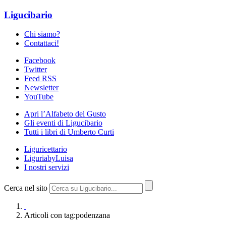
Ligucibario
Chi siamo?
Contattaci!
Facebook
Twitter
Feed RSS
Newsletter
YouTube
Apri l’Alfabeto del Gusto
Gli eventi di Ligucibario
Tutti i libri di Umberto Curti
Liguricettario
LiguriabyLuisa
I nostri servizi
Cerca nel sito
Articoli con tag:podenzana