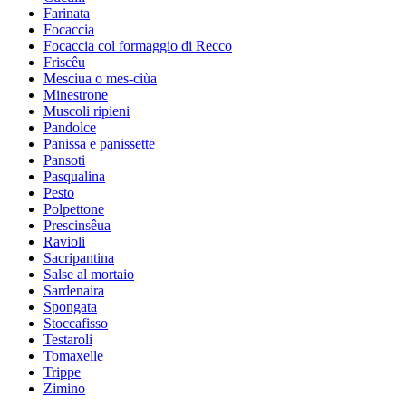
Farinata
Focaccia
Focaccia col formaggio di Recco
Friscêu
Mesciua o mes-ciùa
Minestrone
Muscoli ripieni
Pandolce
Panissa e panissette
Pansoti
Pasqualina
Pesto
Polpettone
Prescinsêua
Ravioli
Sacripantina
Salse al mortaio
Sardenaira
Spongata
Stoccafisso
Testaroli
Tomaxelle
Trippe
Zimino