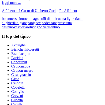
leggi tutto →
Alfabeto del Gusto di Umberto Curti
·
P - Alfabeto
bolano
castelnuovo magra
colli di luni
cucina ligure
dante
alighieri
lunigiana
panigacci
podenzana
prosciutta
castelnovese
testaroli
vitigno vermentino
Il top del tipico
Acciughe
Bianchetti/Rossetti
Brandacujun
Buridda
Canestrelli
Capponadda
Cappon magro
Castagnaccio
Cima
Ciuppin
Cobeletti
Coniglio
Corzetti
Cubaita
Cuculli