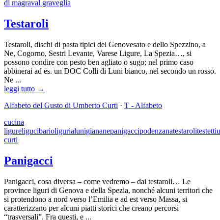
di magra
val graveglia
Testaroli
Testaroli, dischi di pasta tipici del Genovesato e dello Spezzino, a
Ne, Cogorno, Sestri Levante, Varese Ligure, La Spezia…, si
possono condire con pesto ben agliato o sugo; nel primo caso
abbinerai ad es. un DOC Colli di Luni bianco, nel secondo un rosso.
Ne ...
leggi tutto →
Alfabeto del Gusto di Umberto Curti
·
T - Alfabeto
cucina
ligure
ligucibario
liguria
lunigiana
ne
panigacci
podenzana
testaroli
testetti
curti
Panigacci
Panigacci, cosa diversa – come vedremo – dai testaroli… Le
province liguri di Genova e della Spezia, nonché alcuni territori che
si protendono a nord verso l’Emilia e ad est verso Massa, si
caratterizzano per alcuni piatti storici che creano percorsi
“trasversali”. Fra questi, e ...