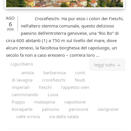
AGO
Crocefieschi. Ha pur esso i colori dei Fieschi,
6
nell’altero stemma comunale, questo delizioso
2026
paesino dell’entroterra genovese, una “Rio Bo” di
circa 600 abitanti (1) a 750 m sul livello del mare, dove
alcuni zeneixi, la facoltosa borghesia del capoluogo, un
secolo fa non a caso eressero – com’era loro ...
Ligucibario
leggi tutto →
antola
barbarossa
conti
di lavagna
crocefieschi
feudi
imperiali
fieschi
l'appetito vien
camminando
Luisa
Puppo
malaspina
napoleone
bonaparte
palixono
parissone
savignone
valle scrivia
via della salata