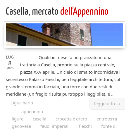
Casella, mercato
dell’Appennino
LUG
Qualche mese fa ho pranzato in una
8
trattoria a Casella, proprio sulla piazza centrale,
2026
piazza XXV aprile. Un cielo di smalto incorniciava il
secentesco Palazzo Fieschi, ben leggibile architettura, col
grande stemma in facciata, una torre con due resti di
meridiane (un fregio risulta purtroppo illeggibile), e ...
Ligucibario
leggi tutto →
appennino
ligure
casella
crocetta d'orero
entroterra
genovese
feudi imperiali
fieschi
fonte di