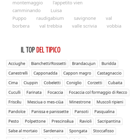
montemaggio
l'appetito vien
camminando
Luisa
Puppo
raudigabium
savignone
val
borbera
val trebbia
valle scrivia
vobbia
IL TOP
DEL TIPICO
Acciughe
Bianchetti/Rossetti
Brandacujun
Buridda
Canestrelli
Capponadda
Cappon magro
Castagnaccio
Cima
Ciuppin
Cobeletti
Coniglio
Corzetti
Cubaita
Cuculli
Farinata
Focaccia
Focaccia col formaggio di Recco
Friscêu
Mesciua o mes-ciùa
Minestrone
Muscoli ripieni
Pandolce
Panissa e panissette
Pansoti
Pasqualina
Pesto
Polpettone
Prescinsêua
Ravioli
Sacripantina
Salse al mortaio
Sardenaira
Spongata
Stoccafisso