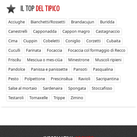
IL TOP
DEL TIPICO
Acciughe
Bianchetti/Rossetti
Brandacujun
Buridda
Canestrelli
Capponadda
Cappon magro
Castagnaccio
Cima
Ciuppin
Cobeletti
Coniglio
Corzetti
Cubaita
Cuculli
Farinata
Focaccia
Focaccia col formaggio di Recco
Friscêu
Mesciua o mes-ciùa
Minestrone
Muscoli ripieni
Pandolce
Panissa e panissette
Pansoti
Pasqualina
Pesto
Polpettone
Prescinsêua
Ravioli
Sacripantina
Salse al mortaio
Sardenaira
Spongata
Stoccafisso
Testaroli
Tomaxelle
Trippe
Zimino