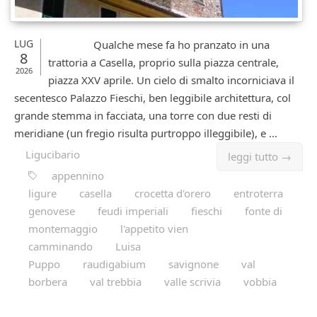
LUG
Qualche mese fa ho pranzato in una
8
trattoria a Casella, proprio sulla piazza centrale,
2026
piazza XXV aprile. Un cielo di smalto incorniciava il
secentesco Palazzo Fieschi, ben leggibile architettura, col
grande stemma in facciata, una torre con due resti di
meridiane (un fregio risulta purtroppo illeggibile), e ...
Ligucibario
leggi tutto →
appennino
ligure
casella
crocetta d'orero
entroterra
genovese
feudi imperiali
fieschi
fonte di
montemaggio
l'appetito vien
camminando
Luisa
Puppo
raudigabium
savignone
val
borbera
val trebbia
valle scrivia
vobbia