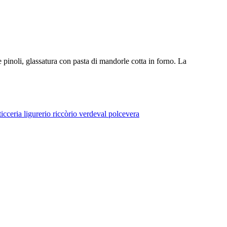
 pinoli, glassatura con pasta di mandorle cotta in forno. La
ticceria ligure
rio riccò
rio verde
val polcevera