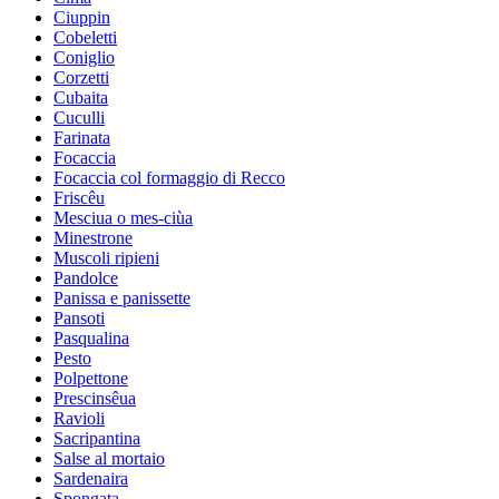
Ciuppin
Cobeletti
Coniglio
Corzetti
Cubaita
Cuculli
Farinata
Focaccia
Focaccia col formaggio di Recco
Friscêu
Mesciua o mes-ciùa
Minestrone
Muscoli ripieni
Pandolce
Panissa e panissette
Pansoti
Pasqualina
Pesto
Polpettone
Prescinsêua
Ravioli
Sacripantina
Salse al mortaio
Sardenaira
Spongata