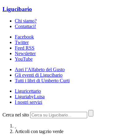
Ligucibario
Chi siamo?
Contattaci!
Facebook
Twitter
Feed RSS
Newsletter
YouTube
Apri l’Alfabeto del Gusto
Gli eventi di Ligucibario
Tutti i libri di Umberto Curti
Liguricettario
LiguriabyLuisa
I nostri servizi
Cerca nel sito
Articoli con tag:rio verde