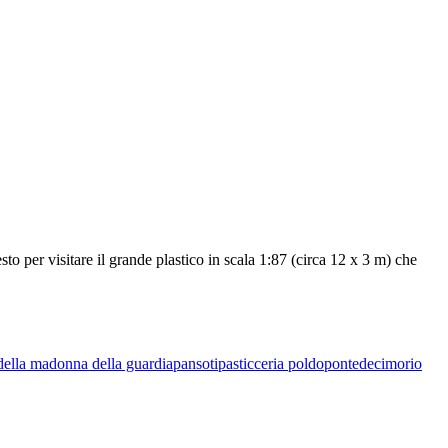
 visitare il grande plastico in scala 1:87 (circa 12 x 3 m) che
della madonna della guardia
pansoti
pasticceria poldo
pontedecimo
rio