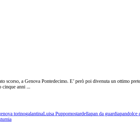
o, a Genova Pontedecimo. E’ però poi divenuta un ottimo pretesto per
 cinque anni ...
genova torino
galantina
Luisa Puppo
mostardella
pan da guardia
pandolce 
stumia