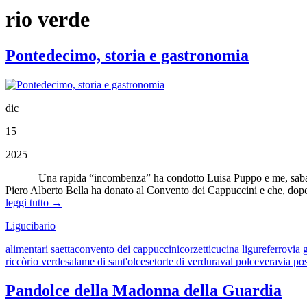
rio verde
Pontedecimo, storia e gastronomia
dic
15
2025
Una rapida “incombenza” ha condotto Luisa Puppo e me, sabato scors
Piero Alberto Bella ha donato al Convento dei Cappuccini e che, dopo
leggi tutto →
Ligucibario
alimentari saetta
convento dei cappuccini
corzetti
cucina ligure
ferrovia 
riccò
rio verde
salame di sant'olcese
torte di verdura
val polcevera
via po
Pandolce della Madonna della Guardia