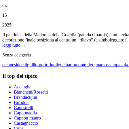
dic
15
2025
Il pandolce della Madonna della Guardia (pan da Guardia) è un lievitato
decorazione finale posiziona al centro un “rilievo” (a simboleggiare il
leggi tutto →
Senza categoria
ceranesi
doc tigullio-portofino
ligucibario
monte figogna
moscato
pan da
Il top del tipico
Acciughe
Bianchetti/Rossetti
Brandacujun
Buridda
Canestrelli
Capponadda
Cappon magro
Castagnaccio
Cima