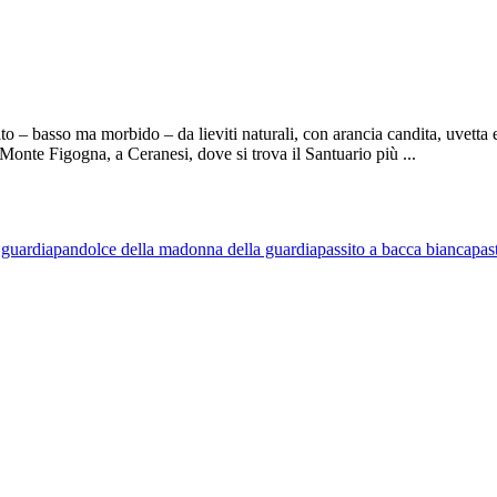
 – basso ma morbido – da lieviti naturali, con arancia candita, uvetta e
 Monte Figogna, a Ceranesi, dove si trova il Santuario più ...
 guardia
pandolce della madonna della guardia
passito a bacca bianca
pas