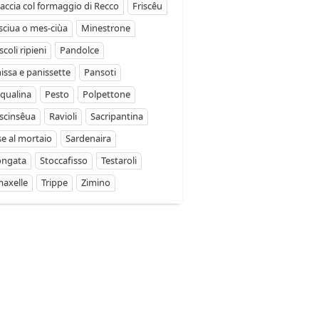
accia col formaggio di Recco
Friscêu
ciua o mes-ciùa
Minestrone
coli ripieni
Pandolce
issa e panissette
Pansoti
qualina
Pesto
Polpettone
scinsêua
Ravioli
Sacripantina
se al mortaio
Sardenaira
ongata
Stoccafisso
Testaroli
axelle
Trippe
Zimino