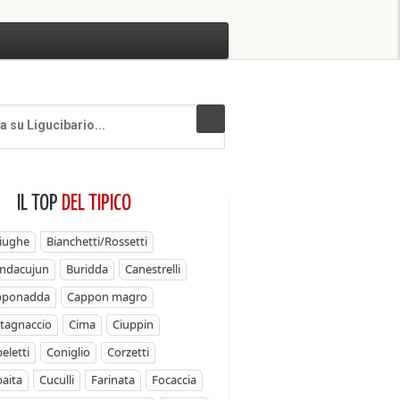
IL TOP
DEL TIPICO
iughe
Bianchetti/Rossetti
ndacujun
Buridda
Canestrelli
pponadda
Cappon magro
tagnaccio
Cima
Ciuppin
eletti
Coniglio
Corzetti
aita
Cuculli
Farinata
Focaccia