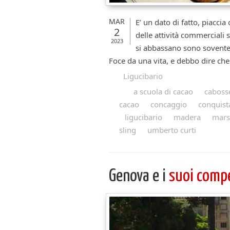
MAR
E’ un dato di fatto, piaccia
2
delle attività commerciali 
2023
si abbassano sono sovente 
Foce da una vita, e debbo dire che
Ligucibario
a scuola di cacao
caboss
cacao
concaggio
conquist
ligucibario
madera
mars
sling
umberto curti
Genova e i
suoi comp