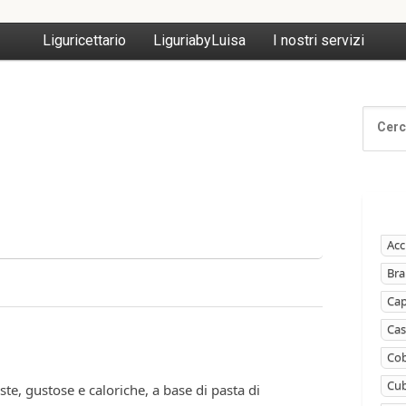
Liguricettario
LiguriabyLuisa
I nostri servizi
Acc
Bra
Ca
Cas
Cob
Cub
ste, gustose e caloriche, a base di pasta di