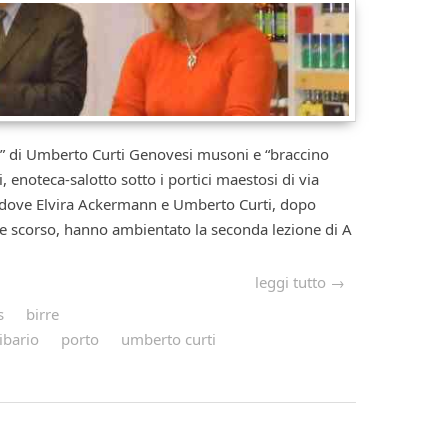
 Umberto Curti Genovesi musoni e “braccino
i, enoteca-salotto sotto i portici maestosi di via
dove Elvira Ackermann e Umberto Curti, dopo
obre scorso, hanno ambientato la seconda lezione di A
leggi tutto →
s
birre
ibario
porto
umberto curti