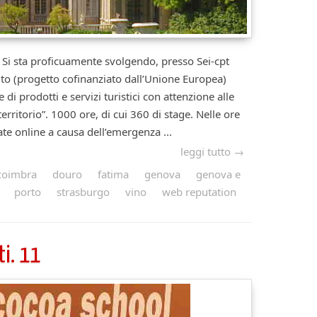
 Si sta proficuamente svolgendo, presso Sei-cpt
uito (progetto cofinanziato dall’Unione Europea)
di prodotti e servizi turistici con attenzione alle
erritorio”. 1000 ore, di cui 360 di stage. Nelle ore
te online a causa dell’emergenza ...
leggi tutto →
coimbra
douro
fatima
genova
genova e
porto
strasburgo
vino
web reputation
i. 11