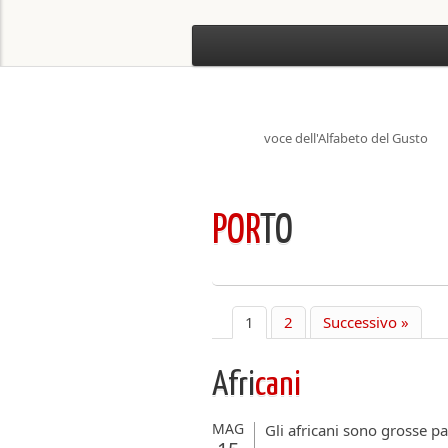
voce dell'Alfabeto del Gusto
POR
TO
1
2
Successivo »
Afri
cani
MAG
Gli africani sono grosse pa