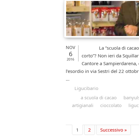
NOV
La “scuola di cacao” di
6
corto”? Non ieri da Squillar
2016
Cantore a Sampierdarena, 
l’esordio in via Sestri del 22 ott
...
Ligucibario
a scuola di cacao
banyul
artigianali
cioccolato
liguc
1
2
Successivo »