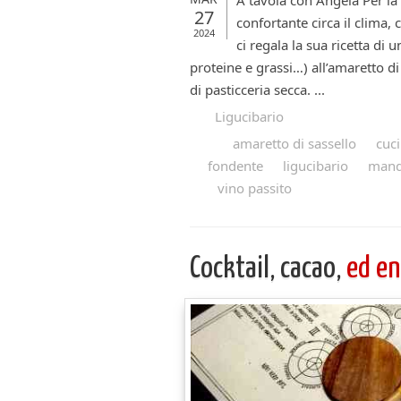
A tavola con Angela Per la
27
confortante circa il clima
2024
ci regala la sua ricetta d
proteine e grassi…) all’amaretto d
di pasticceria secca. ...
Ligucibario
amaretto di sassello
cuci
fondente
ligucibario
mand
vino passito
Cocktail, cacao,
ed e