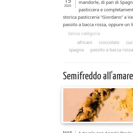
15
mandorle, di pan di Spagna
2025
pasticcera e completament
storica pasticceria “Giordano” a V
passito a bacca rossa, oppure un 
Senza categoria
africani
cioccolato
cuc
spagna
passito a bacca ross
Semifreddo all’amar
MAR