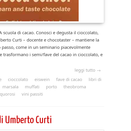
 A scuola di cacao. Conosci e degusta il cioccolato,
erto Curti – docente e chocotaster – mantiene la
so passo, come in un seminario piacevolmente
che trasformano i semi/fave del cacao in cioccolato, e
leggi tutto →
e
cioccolato
eiswein
fave di cacao
libri di
marsala
muffati
porto
theobroma
liquorosi
vini passiti
di Umberto Curti