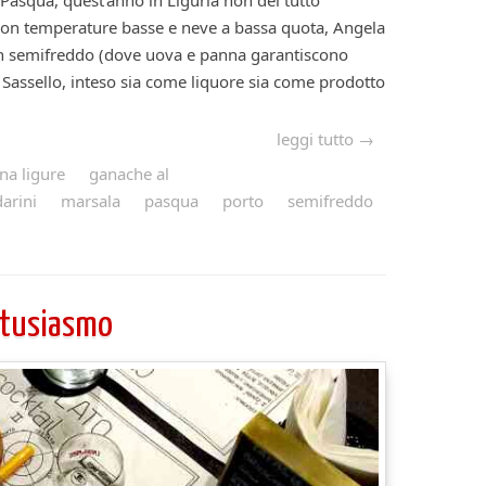
 Pasqua, quest’anno in Liguria non del tutto
, con temperature basse e neve a bassa quota, Angela
i un semifreddo (dove uova e panna garantiscono
i Sassello, inteso sia come liquore sia come prodotto
leggi tutto →
na ligure
ganache al
arini
marsala
pasqua
porto
semifreddo
ntusiasmo