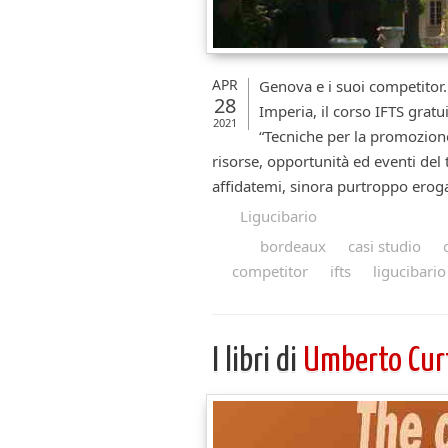
APR
Genova e i suoi competitor.
28
Imperia, il corso IFTS grat
2021
“Tecniche per la promozione 
risorse, opportunità ed eventi del t
affidatemi, sinora purtroppo eroga
Ligucibario
bordeaux
casi studio
competitor
ifts
ligucibario
I libri di
Umberto Curt