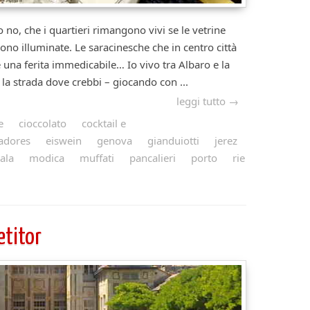
 o no, che i quartieri rimangono vivi se le vetrine
sono illuminate. Le saracinesche che in centro città
una ferita immedicabile… Io vivo tra Albaro e la
 la strada dove crebbi – giocando con ...
leggi tutto →
e
cioccolato
cocktail e
adores
eiswein
genova
gianduiotti
jerez
ala
modica
muffati
pancalieri
porto
rie
etitor