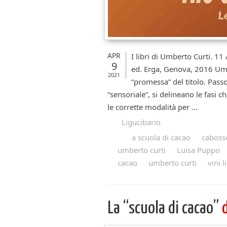
APR
I libri di Umberto Curti. 11
9
ed. Erga, Genova, 2016 Umb
2021
“promessa” del titolo. Pas
“sensoriale”, si delineano le fasi 
le corrette modalità per ...
Ligucibario
a scuola di cacao
caboss
umberto curti
Luisa Puppo
cacao
umberto curti
vini 
La “scuola di cacao”