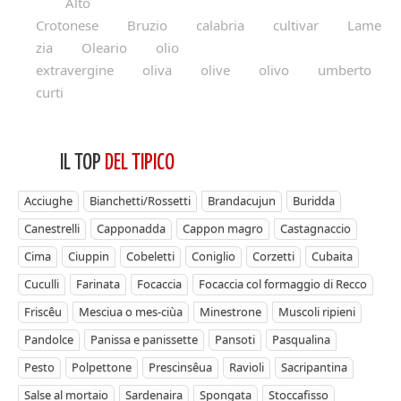
Alto
Crotonese
Bruzio
calabria
cultivar
Lame
zia
Oleario
olio
extravergine
oliva
olive
olivo
umberto
curti
IL TOP
DEL TIPICO
Acciughe
Bianchetti/Rossetti
Brandacujun
Buridda
Canestrelli
Capponadda
Cappon magro
Castagnaccio
Cima
Ciuppin
Cobeletti
Coniglio
Corzetti
Cubaita
Cuculli
Farinata
Focaccia
Focaccia col formaggio di Recco
Friscêu
Mesciua o mes-ciùa
Minestrone
Muscoli ripieni
Pandolce
Panissa e panissette
Pansoti
Pasqualina
Pesto
Polpettone
Prescinsêua
Ravioli
Sacripantina
Salse al mortaio
Sardenaira
Spongata
Stoccafisso