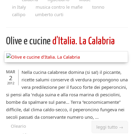
in Italy
musica contro le mafie
tonno
callipo
umberto curti
Olive e cucine
d’Italia. La Calabria
MAR
Nella cucina calabrese domina (si sa!) il piccante,
2
ricette salumi conserve di verdura propongono una
2012
vera predilezione per il fuoco forte dei peperoncini,
si pensi alla ‘nduja suina e alla rosa marina di pesciolini,
bombe da spalmare sul pane… Terra “economicamente”
difficile, dal clima caldo-secco, il peperoncino fungeva nei
secoli passati da conservante numero uno, ...
Oleario
leggi tutto →