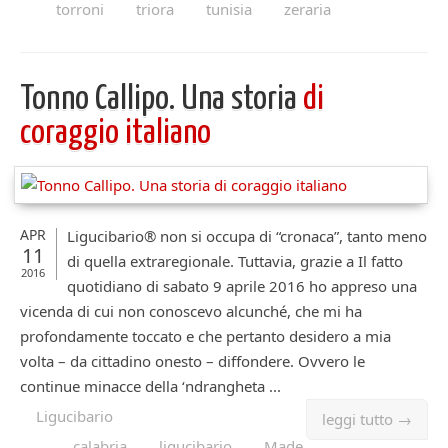
torroni
triora
tunisia
zeraria
Tonno Callipo. Una storia
di
coraggio italiano
APR
Ligucibario® non si occupa di “cronaca”, tanto meno
11
di quella extraregionale. Tuttavia, grazie a Il fatto
2016
quotidiano di sabato 9 aprile 2016 ho appreso una
vicenda di cui non conoscevo alcunché, che mi ha
profondamente toccato e che pertanto desidero a mia
volta – da cittadino onesto – diffondere. Ovvero le
continue minacce della ‘ndrangheta ...
Ligucibario
leggi tutto →
calabria
ligucibario
Made