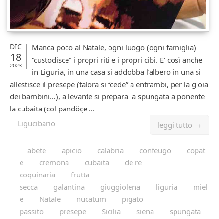
DIC
Manca poco al Natale, ogni luogo (ogni famiglia)
18
“custodisce” i propri riti e i propri cibi. E’ così anche
2023
in Liguria, in una casa si addobba l’albero in una si
allestisce il presepe (talora si “cede” a entrambi, per la gioia
dei bambini…), a levante si prepara la spungata a ponente
la cubaita (col pandöçe ...
Ligucibario
leggi tutto →
abete
apicio
calabria
confeugo
copat
e
cremona
cubaita
de re
coquinaria
frutta
secca
galantina
giuggiolena
liguria
miel
e
Natale
nucatum
pigato
passito
presepe
Sicilia
siena
spungata