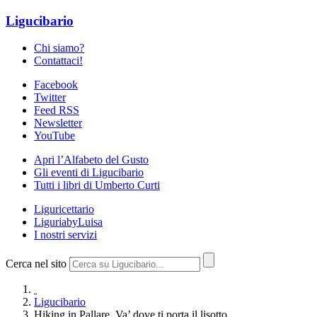
Ligucibario
Chi siamo?
Contattaci!
Facebook
Twitter
Feed RSS
Newsletter
YouTube
Apri l’Alfabeto del Gusto
Gli eventi di Ligucibario
Tutti i libri di Umberto Curti
Liguricettario
LiguriabyLuisa
I nostri servizi
Cerca nel sito
Ligucibario
Hiking in Pallare. Va’ dove ti porta il lisotto