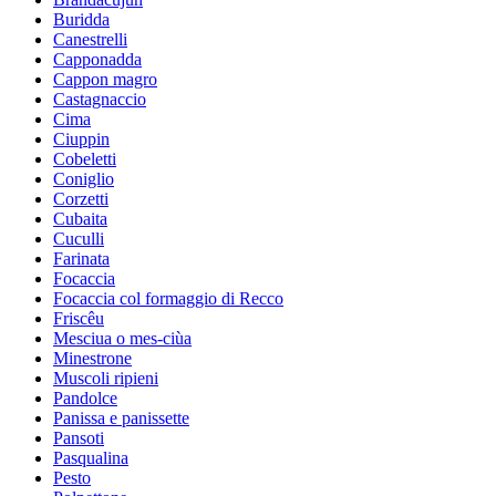
Buridda
Canestrelli
Capponadda
Cappon magro
Castagnaccio
Cima
Ciuppin
Cobeletti
Coniglio
Corzetti
Cubaita
Cuculli
Farinata
Focaccia
Focaccia col formaggio di Recco
Friscêu
Mesciua o mes-ciùa
Minestrone
Muscoli ripieni
Pandolce
Panissa e panissette
Pansoti
Pasqualina
Pesto