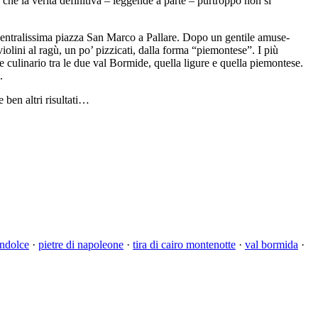
 che la verità definitiva – leggende a parte – purtroppo non si
 centralissima piazza San Marco a Pallare. Dopo un gentile amuse-
iolini al ragù, un po’ pizzicati, dalla forma “piemontese”. I più
te culinario tra le due val Bormide, quella ligure e quella piemontese.
.
 ben altri risultati…
ndolce
·
pietre di napoleone
·
tira di cairo montenotte
·
val bormida
·