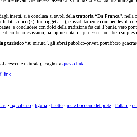
torie medievali, che necessitassero di strutturazione solida; ma immagino
gli insetti, si è conclusa ai tavoli della
trattoria “Da Franca”
, nella
on affettati, zuncò (2), formaggetta…), e assolutamente commendevoli i rav
patate, e concludere con dolci della tradizione fra cui il bunét, vero pon
il conto, onestissimo, ha rappresentato – pur esso – una lieta sorpresa
ng turistico
“su misura”, gli sforzi pubblico-privati potrebbero generare
 col crescente naturale), leggimi a
questo link
il link
lare
·
ligucibario
·
liguria
·
lisotto
·
mele boccone del prete
·
Pallare
·
pa