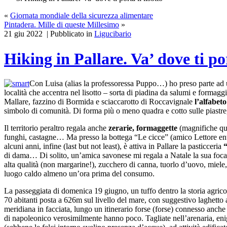
«
Giornata mondiale della sicurezza alimentare
Pintadera. Mille di queste Millesimo
»
21 giu 2022 | Pubblicato in
Ligucibario
Hiking in Pallare. Va’ dove ti por
Con Luisa (alias la professoressa Puppo…) ho preso parte ad
località che accentra nel lisotto – sorta di piadina da salumi e formaggi
Mallare, fazzino di Bormida e sciaccarotto di Roccavignale
l’alfabet
simbolo di comunità. Di forma più o meno quadra e cotto sulle piastre,
Il territorio peraltro regala anche
zerarie, formaggette
(magnifiche que
funghi, castagne… Ma presso la bottega “Le cicce” (amico Lettore entr
alcuni anni, infine (last but not least), è attiva in Pallare la pasticceria
“
di dama… Di solito, un’amica savonese mi regala a Natale la sua foca
alta qualità (non margarine!), zucchero di canna, tuorlo d’uovo, miele,
luogo caldo almeno un’ora prima del consumo.
La passeggiata di domenica 19 giugno, un tuffo dentro la storia agrico
70 abitanti posta a 626m sul livello del mare, con suggestivo laghetto
meridiana in facciata, lungo un itinerario forse (forse) connesso anche a
di napoleonico verosimilmente hanno poco. Tagliate nell’arenaria, enig