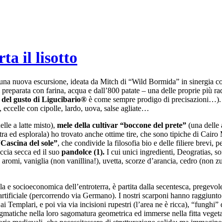
ta il lisotto
 una nuova escursione, ideata da Mitch di “Wild Bormida” in sinergia 
 preparata con farina, acqua e dall’800 patate – una delle proprie più radi
o del gusto di Ligucibario®
è come sempre prodigo di precisazioni…).
 eccelle con cipolle, lardo, uova, salse agliate…
lle a latte misto),
mele della cultivar “boccone del prete”
(una delle 
a ed esplorala) ho trovato anche ottime tire, che sono tipiche di Cair
Cascina del sole”
, che condivide la filosofia bio e delle filiere brevi, 
ccia secca ed il suo
pandolce (1).
I cui unici ingredienti, Deogratias, s
 aromi, vaniglia (non vanillina!), uvetta, scorze d’arancia, cedro (non z
la e socioeconomica dell’entroterra, è partita dalla secentesca, pregevo
 artificiale (percorrendo via Germano). I nostri scarponi hanno raggiun
i Templari, e poi via via incisioni rupestri (l’area ne è ricca), “funghi” d
matiche nella loro sagomatura geometrica ed immerse nella fitta vegetaz