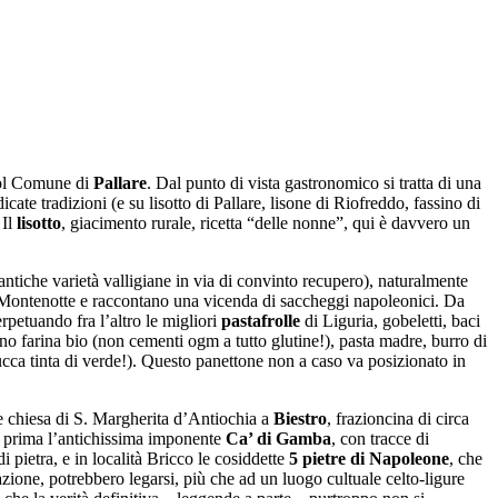
col Comune di
Pallare
. Dal punto di vista gastronomico si tratta di una
cate tradizioni (e su lisotto di Pallare, lisone di Riofreddo, fassino di
 Il
lisotto
, giacimento rurale, ricetta “delle nonne”, qui è davvero un
antiche varietà valligiane in via di convinto recupero), naturalmente
o Montenotte e raccontano una vicenda di saccheggi napoleonici. Da
perpetuando fra l’altro le migliori
pastafrolle
di Liguria, gobeletti, baci
ono farina bio (non cementi ogm a tutto glutine!), pasta madre, burro di
ucca tinta di verde!). Questo panettone non a caso va posizionato in
le chiesa di S. Margherita d’Antiochia a
Biestro
, frazioncina di circa
to prima l’antichissima imponente
Ca’ di Gamba
, con tracce di
i pietra, e in località Bricco le cosiddette
5 pietre di Napoleone
, che
ione, potrebbero legarsi, più che ad un luogo cultuale celto-ligure