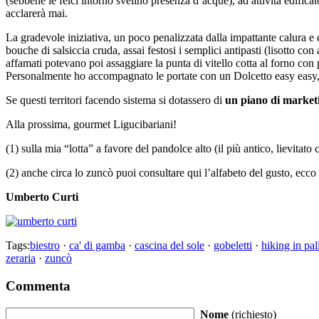
(sebbene le felci intorno svelino presenza d’acque), ad attività edifica
acclarerà mai.
La gradevole iniziativa, un poco penalizzata dalla impattante calura e da
bouche di salsiccia cruda, assai festosi i semplici antipasti (lisotto c
affamati potevano poi assaggiare la punta di vitello cotta al forno con 
Personalmente ho accompagnato le portate con un Dolcetto easy easy, e 
Se questi territori facendo sistema si dotassero di
un piano di marketi
Alla prossima, gourmet Ligucibariani!
(1) sulla mia “lotta” a favore del pandolce alto (il più antico, lievitato
(2) anche circa lo zuncò puoi consultare qui l’alfabeto del gusto, ecco
Umberto Curti
Tags:
biestro
·
ca' di gamba
·
cascina del sole
·
gobeletti
·
hiking in pal
zeraria
·
zuncò
Commenta
Nome
(richiesto)