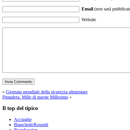
Email
(non sarà pubblicata
Website
«
Giornata mondiale della sicurezza alimentare
Pintadera. Mille di queste Millesimo
»
Il top del tipico
Acciughe
Bianchetti/Rossetti
Brandacujun