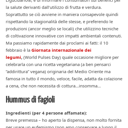
Ligucibario®, è di informare i consumatori sui benefici per
la salute derivanti dall’utilizzo di frutta e verdura.
Soprattutto se ciò avviene in maniera consapevole quindi
rispettando la stagionalità delle stesse, e preferendo le
produzioni (ancor meglio se locali) che utilizzino tecniche
di coltivazione innovative con impatti ambientali contenuti.
Ma passiamo rapidamente dai proclami ai fatti: il 10
febbraio è la
Giornata internazionale dei
legumi
,
(World Pulses Day) quale occasione migliore per
celebrarla con una ricetta vegetariana (a ben pensarci
“addirittura” vegana) originaria del Medio Oriente ma
famosa in tutto il mondo, veloce, facile, adatta da colazione
a cena, che non necessita di cottura…insomma…
Hummus di fagioli
Ingredienti (per 4 persone affamate):
Breve premessa – ho aperto la dispensa, non molto fornita
per usare un eufemismo (non amo conservare a lungo il