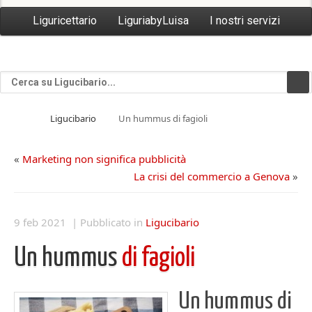
Liguricettario
LiguriabyLuisa
I nostri servizi
Ligucibario
Un hummus di fagioli
«
Marketing non significa pubblicità
La crisi del commercio a Genova
»
9 feb 2021 | Pubblicato in
Ligucibario
Un hummus
di fagioli
Un hummus di