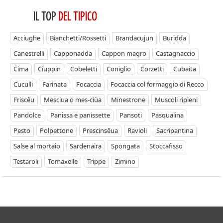
IL TOP
DEL TIPICO
Acciughe
Bianchetti/Rossetti
Brandacujun
Buridda
Canestrelli
Capponadda
Cappon magro
Castagnaccio
Cima
Ciuppin
Cobeletti
Coniglio
Corzetti
Cubaita
Cuculli
Farinata
Focaccia
Focaccia col formaggio di Recco
Friscêu
Mesciua o mes-ciùa
Minestrone
Muscoli ripieni
Pandolce
Panissa e panissette
Pansoti
Pasqualina
Pesto
Polpettone
Prescinsêua
Ravioli
Sacripantina
Salse al mortaio
Sardenaira
Spongata
Stoccafisso
Testaroli
Tomaxelle
Trippe
Zimino