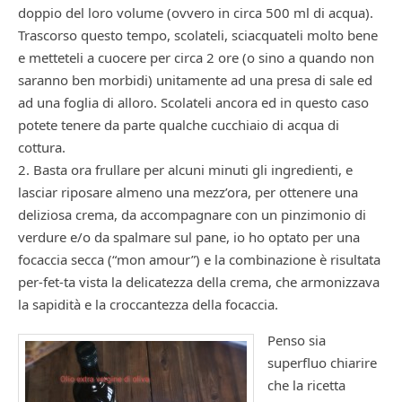
doppio del loro volume (ovvero in circa 500 ml di acqua).
Trascorso questo tempo, scolateli, sciacquateli molto bene
e metteteli a cuocere per circa 2 ore (o sino a quando non
saranno ben morbidi) unitamente ad una presa di sale ed
ad una foglia di alloro. Scolateli ancora ed in questo caso
potete tenere da parte qualche cucchiaio di acqua di
cottura.
2. Basta ora frullare per alcuni minuti gli ingredienti, e
lasciar riposare almeno una mezz’ora, per ottenere una
deliziosa crema, da accompagnare con un pinzimonio di
verdure e/o da spalmare sul pane, io ho optato per una
focaccia secca (“mon amour”) e la combinazione è risultata
per-fet-ta vista la delicatezza della crema, che armonizzava
la sapidità e la croccantezza della focaccia.
Penso sia
superfluo chiarire
che la ricetta