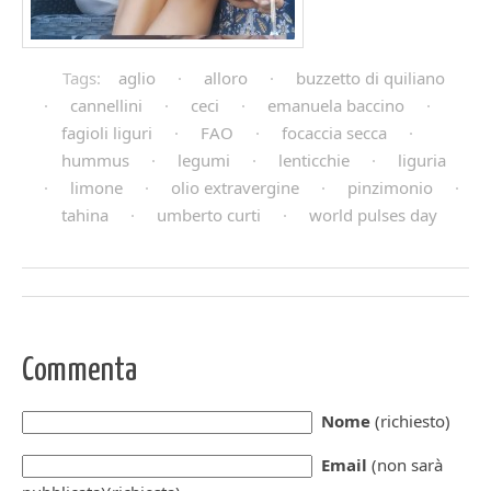
Tags:
aglio
·
alloro
·
buzzetto di quiliano
·
cannellini
·
ceci
·
emanuela baccino
·
fagioli liguri
·
FAO
·
focaccia secca
·
hummus
·
legumi
·
lenticchie
·
liguria
·
limone
·
olio extravergine
·
pinzimonio
·
tahina
·
umberto curti
·
world pulses day
Commenta
Nome
(richiesto)
Email
(non sarà