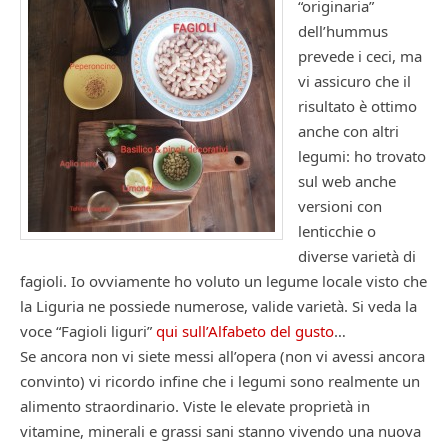
“originaria”
dell’hummus
prevede i ceci, ma
vi assicuro che il
risultato è ottimo
anche con altri
legumi: ho trovato
sul web anche
versioni con
lenticchie o
diverse varietà di
fagioli. Io ovviamente ho voluto un legume locale visto che
la Liguria ne possiede numerose, valide varietà. Si veda la
voce “Fagioli liguri”
qui sull’Alfabeto del gusto
…
Se ancora non vi siete messi all’opera (non vi avessi ancora
convinto) vi ricordo infine che i legumi sono realmente un
alimento straordinario. Viste le elevate proprietà in
vitamine, minerali e grassi sani stanno vivendo una nuova