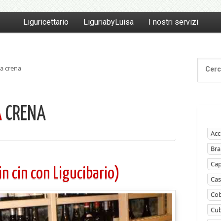
Liguricettario
LiguriabyLuisa
I nostri servizi
ta crena
A
CRENA
Acc
Bra
Ca
in cin con Ligucibario)
Cas
Cob
Cub