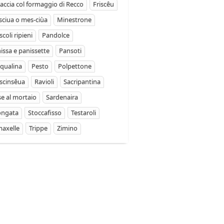
accia col formaggio di Recco
Friscêu
ciua o mes-ciùa
Minestrone
coli ripieni
Pandolce
issa e panissette
Pansoti
qualina
Pesto
Polpettone
scinsêua
Ravioli
Sacripantina
se al mortaio
Sardenaira
ongata
Stoccafisso
Testaroli
axelle
Trippe
Zimino