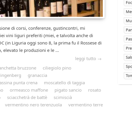
Foc
Mes
Mus
 di corsi, conferenze, gustincontri, mi
Pan
 vini liguri preferiti (miei, e talvolta anche di
Pas
OC (in Liguria oggi sono 8, la prima fu il Rossese di
Pre
elevato le produzioni e le ...
Sal
leggi tutto →
Sp
anchetta bruzzone
ciliegiolo pino
ringenberg
granaccia
Tom
assina punta crena
moscatello di taggia
no
ormeasco maffone
pigato sancio
rosato
o
sciacchetrà de battè
scimiscià
vermentino nero terenzuola
vermentino terre