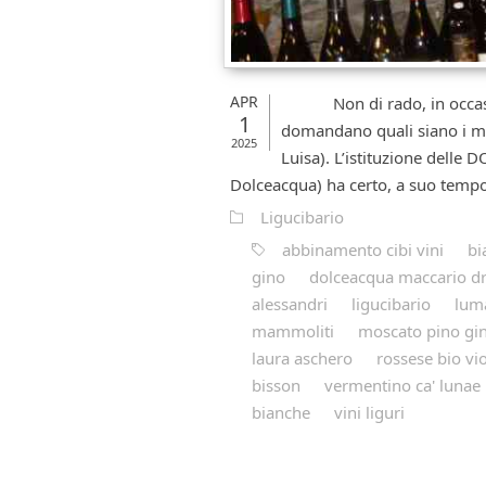
APR
Non di rado, in occasione
1
domandano quali siano i miei
2025
Luisa). L’istituzione delle D
Dolceacqua) ha certo, a suo tempo, 
Ligucibario
abbinamento cibi vini
bi
gino
dolceacqua maccario d
alessandri
ligucibario
lum
mammoliti
moscato pino gi
laura aschero
rossese bio vi
bisson
vermentino ca' lunae
bianche
vini liguri