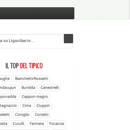
IL TOP
DEL TIPICO
iughe
Bianchetti/Rossetti
ndacujun
Buridda
Canestrelli
pponadda
Cappon magro
tagnaccio
Cima
Ciuppin
eletti
Coniglio
Corzetti
aita
Cuculli
Farinata
Focaccia