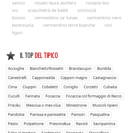
sancio
rosato laura aschero
rossese bio
vio
sciacchetrà de battè
scimiscià
bisson
vermentino ca' lunae
vermentino nero
terenzuola
vermentino terre bianche
vini
liguri
IL TOP
DEL TIPICO
Acciughe
Bianchetti/Rossetti
Brandacujun
Buridda
Canestrelli
Capponadda
Cappon magro
Castagnaccio
Cima
Ciuppin
Cobeletti
Coniglio
Corzetti
Cubaita
Cuculli
Farinata
Focaccia
Focaccia col formaggio di Recco
Friscêu
Mesciua o mes-ciùa
Minestrone
Muscoli ripieni
Pandolce
Panissa e panissette
Pansoti
Pasqualina
Pesto
Polpettone
Prescinsêua
Ravioli
Sacripantina
Salse al mortaio
Sardenaira
Spongata
Stoccafisso