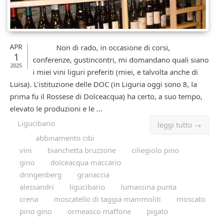
APR
Non di rado, in occasione di corsi,
1
conferenze, gustincontri, mi domandano quali siano
2025
i miei vini liguri preferiti (miei, e talvolta anche di
Luisa). L’istituzione delle DOC (in Liguria oggi sono 8, la
prima fu il Rossese di Dolceacqua) ha certo, a suo tempo,
elevato le produzioni e le ...
Ligucibario
leggi tutto →
abbinamento cibi
vini
bianchetta bruzzone
ciliegiolo pino
gino
dolceacqua maccario
dringenberg
granaccia
alessandri
ligucibario
lumassina punta
crena
moscatello di taggia mammoliti
moscato
pino gino
ormeasco maffone
pigato