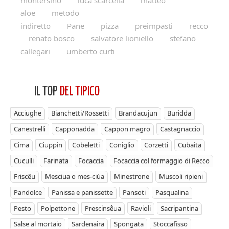
montersino
luca scarcella
matteo
aloe
metodo
indiretto
Pane
pizza
preimpasti
recco
renato bosco
salvatore lioniello
stefano
callegari
umberto curti
IL TOP
DEL TIPICO
Acciughe
Bianchetti/Rossetti
Brandacujun
Buridda
Canestrelli
Capponadda
Cappon magro
Castagnaccio
Cima
Ciuppin
Cobeletti
Coniglio
Corzetti
Cubaita
Cuculli
Farinata
Focaccia
Focaccia col formaggio di Recco
Friscêu
Mesciua o mes-ciùa
Minestrone
Muscoli ripieni
Pandolce
Panissa e panissette
Pansoti
Pasqualina
Pesto
Polpettone
Prescinsêua
Ravioli
Sacripantina
Salse al mortaio
Sardenaira
Spongata
Stoccafisso