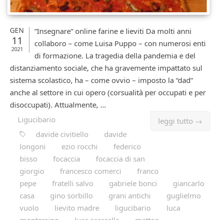
GEN
“Insegnare” online farine e lieviti Da molti anni
11
collaboro – come Luisa Puppo – con numerosi enti
2021
di formazione. La tragedia della pandemia e del
distanziamento sociale, che ha gravemente impattato sul
sistema scolastico, ha – come ovvio – imposto la “dad”
anche al settore in cui opero (corsualità per occupati e per
disoccupati). Attualmente, ...
Ligucibario
leggi tutto →
davide civitiello
davide
longoni
ezio rocchi
federico
bisso
focaccia
focaccia di san
giorgio
francesco comerci
franco
pepe
fratelli salvo
gabriele bonci
giancarlo
casa
gino sorbillo
grani antichi
guglielmo
vuolo
lievito madre
ligucibario
luca