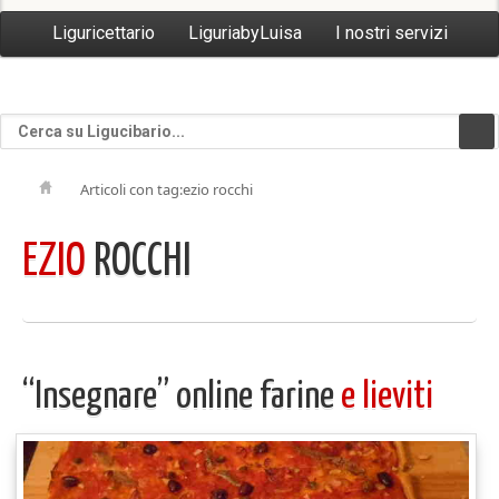
Liguricettario
LiguriabyLuisa
I nostri servizi
Articoli con tag:ezio rocchi
EZIO
ROCCHI
“Insegnare” online farine
e lieviti